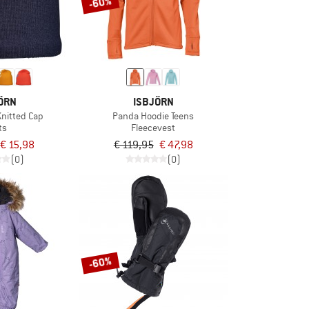
-60%
ÖRN
ISBJÖRN
Knitted Cap
Panda Hoodie Teens
ts
Fleecevest
€ 15,98
€ 119,95
€ 47,98
(0)
(0)
-60%