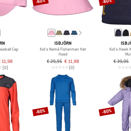
-60%
-60%
ÖRN
ISBJÖRN
ISBJ
aseball Cap
Kid's Nemå Fisherman Hat
Kid's Hawk 
Hoed
Mu
 11,98
€ 29,95
€ 11,98
€ 39,95
(0)
(0)
-60%
-60%