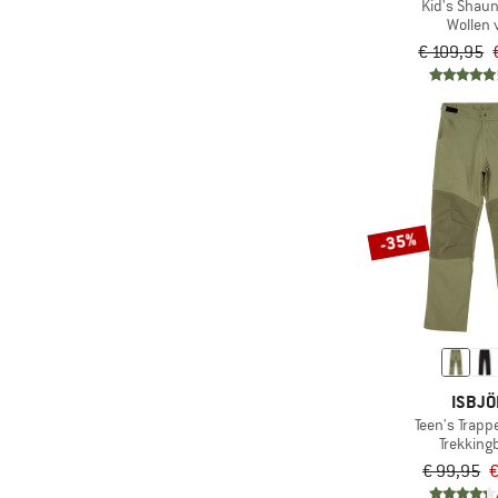
Kid's Shau
Wollen 
€ 109,95
-35%
ISBJ
Teen's Trappe
Trekking
€ 99,95
€