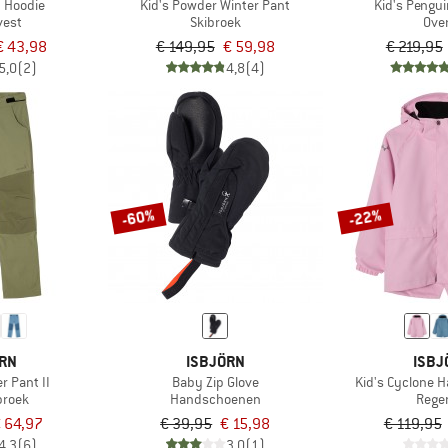
n Hoodie
Kid's Powder Winter Pant
Kid's Pengu
vest
Skibroek
Over
€ 43,98
€ 149,95
€ 59,98
€ 219,95
5,0
(2)
4,8
(4)
-60%
-22%
ÖRN
ISBJÖRN
ISBJ
r Pant II
Baby Zip Glove
Kid's Cyclone H
broek
Handschoenen
Rege
 64,97
€ 39,95
€ 15,98
€ 119,95
4,3
(6)
3,0
(1)