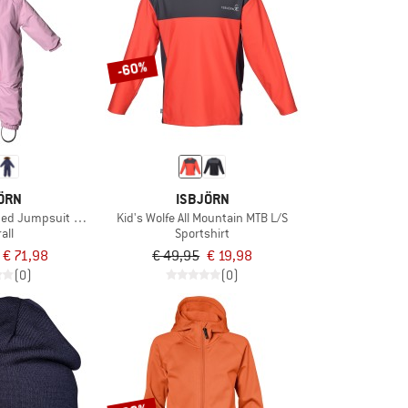
-60%
ÖRN
ISBJÖRN
ded Jumpsuit with Fur
Kid's Wolfe All Mountain MTB L/S
all
Sportshirt
€ 71,98
€ 49,95
€ 19,98
(0)
(0)