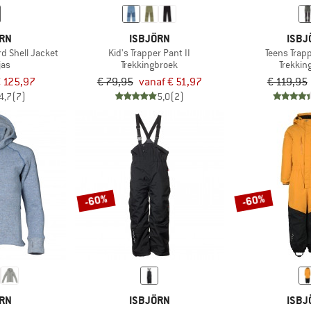
ÖRN
ISBJÖRN
ISBJ
d Shell Jacket
Kid's Trapper Pant II
Teens Trapp
jas
Trekkingbroek
Trekkin
 125,97
€ 79,95
vanaf € 51,97
€ 119,95
4,7
(7)
5,0
(2)
-60%
-60%
ÖRN
ISBJÖRN
ISBJ