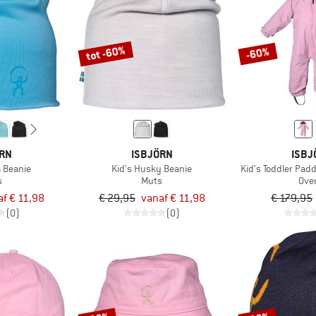
tot -60%
-60%
ÖRN
ISBJÖRN
ISBJ
a Beanie
Kid's Husky Beanie
Kid's Toddler Pad
s
Muts
Over
af € 11,98
€ 29,95
vanaf € 11,98
€ 179,95
(0)
(0)