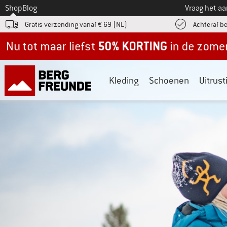
Naar
Shop
Blog
Vraag het a
Gratis verzending vanaf € 69 (NL)
Achteraf b
Nu tot maar liefst -50% in de zomersale!
Kleding
Schoenen
Uitrust