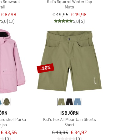
in Snowsuit
Kid's Squirrel Winter Cap
all
Muts
€ 87,98
€ 49,95
€ 19,98
5,0
(13)
5,0
(5)
-30%
ÖRN
ISBJÖRN
ardshell Parka
Kid's Fox All Mountain Shorts
njas
Short
€ 93,56
€ 49,95
€ 34,97
(0)
(0)