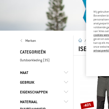
Wij gebruike
Bovendien bi
personalisere
analysepartn
voldoende ga
van ‘Alles se
cookies wenst
geven en ook 
Startpagina
Merken
/
Merken
/
I
kan op elk m
ISBJÖRN
(
onze website.
privacyverkl
CATEGORIEËN
Outdoorkleding
(35)
MAAT
GEBRUIK
XS
L
74
80
86
EIGENSCHAPPEN
(16)
Dagelijks leven
92
98
104
110
116
(2)
Fietsen
MATERIAAL
(11)
Capuchon
-40%
122
128
134
140
146
(2)
Fitness