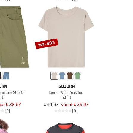
tot -40%
ÖRN
ISBJÖRN
Mountain Shorts
Teen's Wild Peak Tee
rt
T-shirt
af € 38,97
€ 44,95
vanaf € 26,97
(0)
(0)