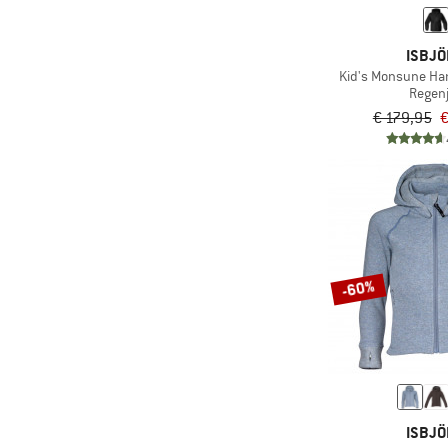
ISBJ
Kid's Monsune Har
Regen
€ 179,95
€
-60%
ISBJ