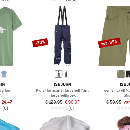
tot -35%
-30%
ÖRN
ISBJÖRN
ISBJ
dy Tee
Kid's Hurricane Hardshell Pant
Teen's Fox All 
rt
Hardshellbroek
Sho
€ 24,47
€ 129,95
€ 90,97
€ 59,95
van
(0)
(0)