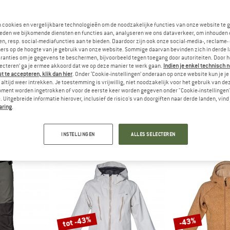
n cookies en vergelijkbare technologieën om de noodzakelijke functies van onze website te 
eden we bijkomende diensten en functies aan, analyseren we ons dataverkeer, om inhouden 
n, resp. social-mediafuncties aan te bieden. Daardoor zijn ook onze social-media-, reclame-
ers op de hoogte van je gebruik van onze website. Sommige daarvan bevinden zich in derde 
ranties om je gegevens te beschermen, bijvoorbeeld tegen toegang door autoriteiten. Door h
lecteren’ ga je ermee akkoord dat we op deze manier te werk gaan.
Indien je enkel technisch 
 te accepteren, klik dan hier
. Onder ‘Cookie-instellingen’ onderaan op onze website kun je 
altijd weer intrekken. Je toestemming is vrijwillig, niet noodzakelijk voor het gebruik van d
sbjörn
oment worden ingetrokken of voor de eerste keer worden gegeven onder "Cookie-instellingen
35)
 Uitgebreide informatie hierover, inclusief de risico's van doorgiften naar derde landen, vind 
aring
.
INSTELLINGEN
ALLES SELECTEREN
tot -43%
-43%