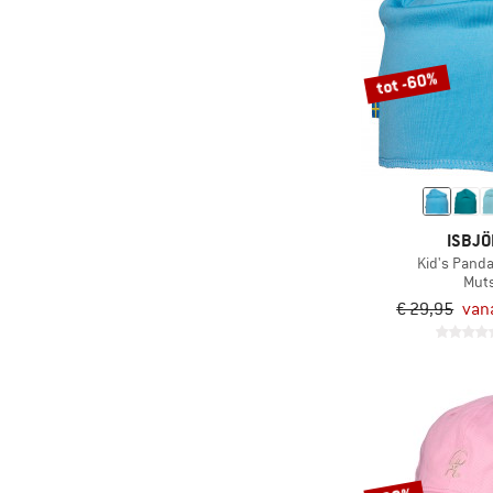
tot -60%
ISBJ
Kid's Pand
Mut
€ 29,95
van