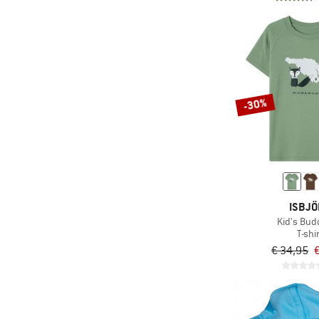
-30%
ISBJ
Kid's Bud
T-shi
€ 34,95