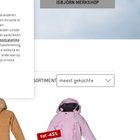
ISBJÖRN MERKSHOP
garanderen.
en reclame te
 en
landen zonder
et aanklikken
noodzakelijke
je toestemming
eze website en
" onderaan op
je in onze
ASSORTIMENT
tot -45%