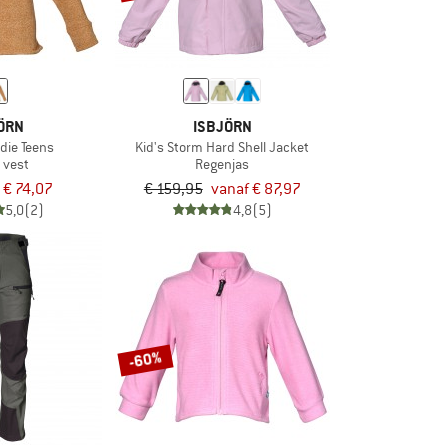
ÖRN
ISBJÖRN
die Teens
Kid's Storm Hard Shell Jacket
 vest
Regenjas
€ 74,07
€ 159,95
vanaf € 87,97
5,0
(2)
4,8
(5)
-60%