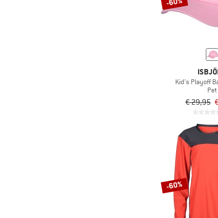
-60%
ISBJ
Kid's Playoff B
Pet
€ 29,95
€
-60%