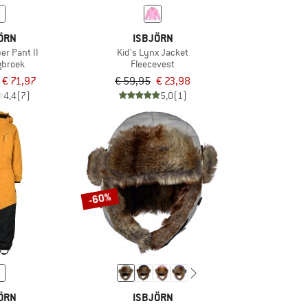
ÖRN
ISBJÖRN
er Pant II
Kid's Lynx Jacket
gbroek
Fleecevest
€ 71,97
€ 59,95
€ 23,98
4,4
(7)
5,0
(1)
-60%
ÖRN
ISBJÖRN