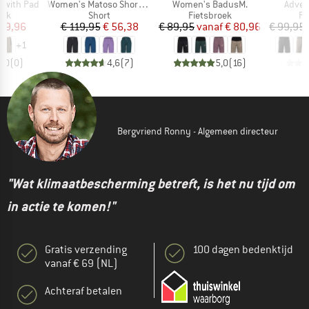
Artikel
Artikel
Artikel
t with Pad
Women's Matoso Shorts II
Women's BadusM.
Adven
groep
Productgroep
Productgroep
Pr
oek
Short
Fietsbroek
Fi
ijs
rlaagde prijs
Prijs
Verlaagde prijs
Prijs
Verlaagde prijs
 89,96
€ 119,95
€ 56,38
€ 89,95
vanaf
€ 80,96
€ 99,95
+
1
0,0
(
0
)
4,6
(
7
)
5,0
(
16
)
Bergvriend Ronny - Algemeen directeur
"Wat klimaatbescherming betreft, is het nu tijd om
in actie te komen!"
Gratis verzending
100 dagen bedenktijd
vanaf € 69 (NL)
Achteraf betalen