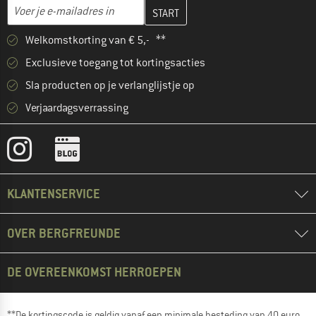
Vul je e-mailadres hier in en maak in de volgende stap je klanten
Voer je e-mailadres in
Welkomstkorting van € 5,- **
Exclusieve toegang tot kortingsacties
Sla producten op je verlanglijstje op
Verjaardagsverrassing
KLANTENSERVICE
OVER BERGFREUNDE
DE OVEREENKOMST HERROEPEN
**De kortingscode is geldig vanaf een minimale besteding van 40 euro