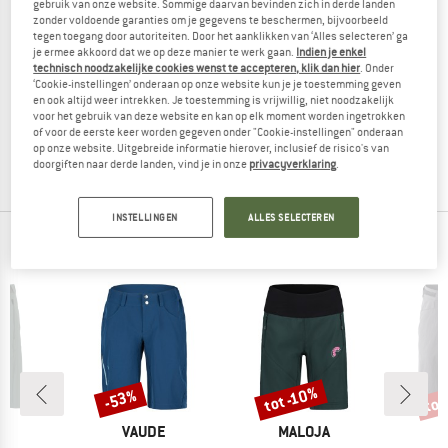
gebruik van onze website. Sommige daarvan bevinden zich in derde landen
zonder voldoende garanties om je gegevens te beschermen, bijvoorbeeld
tegen toegang door autoriteiten. Door het aanklikken van ‘Alles selecteren’ ga
je ermee akkoord dat we op deze manier te werk gaan.
Indien je enkel
technisch noodzakelijke cookies wenst te accepteren, klik dan hier
. Onder
DYNAFIT
DYNAFIT
‘Cookie-instellingen’ onderaan op onze website kun je je toestemming geven
Ride DST Shorts
Women's Ride Light DST Shorts
en ook altijd weer intrekken. Je toestemming is vrijwillig, niet noodzakelijk
voor het gebruik van deze website en kan op elk moment worden ingetrokken
Fietsbroek
Fietsbroek
of voor de eerste keer worden gegeven onder "Cookie-instellingen" onderaan
€ 129,95
€ 74,07
€ 109,95
€ 59,37
op onze website. Uitgebreide informatie hierover, inclusief de risico's van
5,0
(2)
5,0
(4)
doorgiften naar derde landen, vind je in onze
privacyverklaring
.
INSTELLINGEN
ALLES SELECTEREN
TOPPRODUCTEN VAN JE FAVORIETE MERKEN
tot
tot -10%
-53%
Korting
Korting
Kort
K
MERK
MERK
T
VAUDE
MALOJA