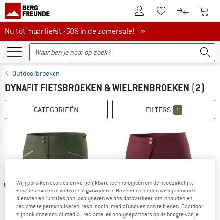
De klantenaccount
Naar
Naar de verlanglijs
Naar de pro
Nu tot maar liefst -50% in de zomersale!
Nu tot maar liefst -50% in de zomersale! »
Outdoorbroeken
DYNAFIT FIETSBROEKEN & WIELRENBROEKEN
(2)
CATEGORIEËN
FILTERS
1
Wij gebruiken cookies en vergelijkbare technologieën om de noodzakelijke
-43%
-46%
functies van onze website te garanderen. Bovendien bieden we bijkomende
diensten en functies aan, analyseren we ons dataverkeer, om inhouden en
reclame te personaliseren, resp. social-mediafuncties aan te bieden. Daardoor
zijn ook onze social-media-, reclame- en analysepartners op de hoogte van je