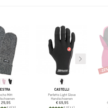
-22
Korti
ERK
MERK
ESTRA
CASTELLI
ikel
Artikel
cho Mitt
Perfetto Light Glove
uctgroep
Productgroep
dschoenen
Handschoenen
Prijs
Prijs
 29,95
€ 69,95
5,0
(
3
)
5,0
(
11
)