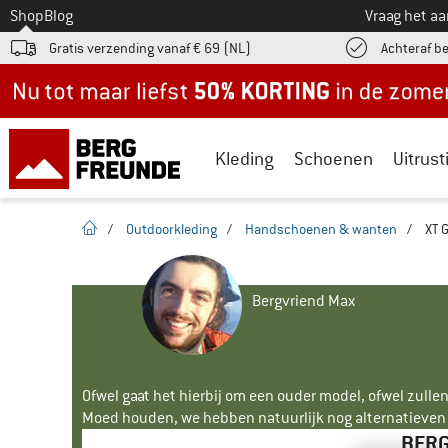
Naar
Shop
Blog
Vraag het a
Gratis verzending vanaf € 69 (NL)
Achteraf b
Nu tot maar liefst -50% in de zomersale!
Kleding
Schoenen
Uitrust
Startpagina
/
Outdoorkleding
/
Handschoenen & wanten
/
XT 
Bergvriend Max
Ofwel gaat het hierbij om een ouder model, ofwel zullen
Moed houden, we hebben natuurlijk nog alternatieven v
BERG