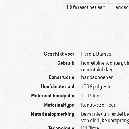
100% raadt het aan
Handsc
Geschikt voor:
Heren,
Dames
Gebruik:
hoogalpine tochten, via
mountainbiken
Constructie:
handschoenen
Hoofdmateriaal:
100% polyester
Materiaal handpalm:
100% leer
Materiaaltype:
kunstvezel, leer
Materiaalopmerking:
bevat niet uit textiel 
van dierlijke oorspron
Technologie:
DriClime