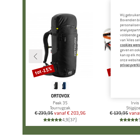
Wij gebruike
Bovendien bi
personalisere
analysepartn
voldoende ga
van ‘Alles se
cookies wenst
geven en ook 
kan op elk m
onze website.
privacyverkl
tot -15%
-10%
Korting
Korting
MERK
ORTOVOX
MER
PETZ
Artikel
Peak 35
Artik
Irvis
Productgroep
Tourrugzak
Produc
Stijgijz
€ 239,95
vanaf
Prijs
Verlaagde prijs
€ 203,96
€ 139,95
vana
Pr
Ve
4,9
(
37
)