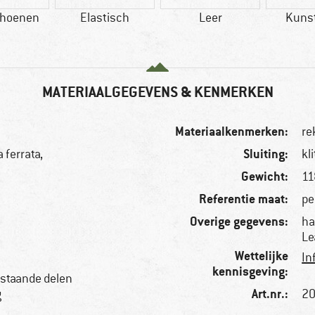
hoenen
Elastisch
Leer
Kuns
MATERIAALGEGEVENS & KENMERKEN
Materiaalkenmerken:
re
Sluiting:
 ferrata,
kl
Gewicht:
11
Referentie maat:
pe
Overige gegevens:
ha
Le
Wettelijke
In
kennisgeving:
bestaande delen
Art.nr.:
g
20