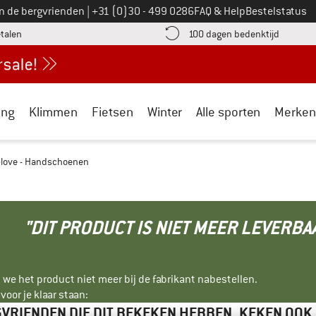
Bel ons op
an de bergvrienden
|
+31 (0)30 - 499 0286
FAQ & Help
Bestelstatus
vind de betalingsinformatie hier! Opent in een infovak
Vind de b
etalen
100 dagen bedenktijd
ing
Klimmen
Fietsen
Winter
Alle sporten
Merken
Glove - Handschoenen
"DIT PRODUCT IS NIET MEER LEVERBA
 we het product niet meer bij de fabrikant nabestellen.
oor je klaar staan:
VRIENDEN DIE DIT BEKEKEN HEBBEN, KEKEN OOK