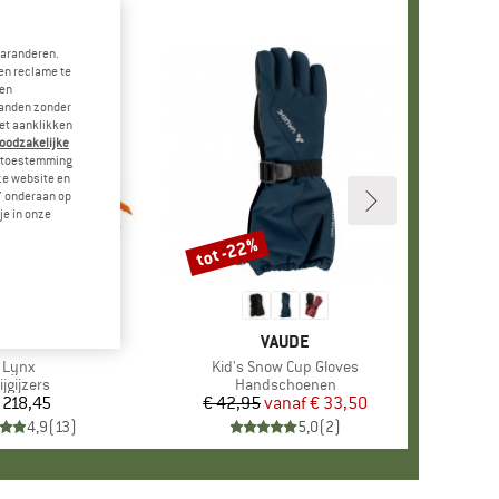
garanderen.
en reclame te
 en
landen zonder
et aanklikken
noodzakelijke
je toestemming
eze website en
" onderaan op
je in onze
tot -22%
Korting
MERK
PETZL
MERK
VAUDE
Artikel
Lynx
Artikel
Kid's Snow Cup Gloves
roductgroep
ijgijzers
Productgroep
Handschoenen
 218,45
Prijs
€ 42,95
vanaf
Prijs
Verlaagde prijs
€ 33,50
4,9
(
13
)
5,0
(
2
)