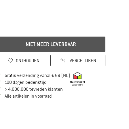
NIET MEER LEVERBAAR
ONTHOUDEN
VERGELIJKEN
Vind hier de verzendinformatie
Gratis verzending vanaf € 69 (NL)
Vind de betalingsinformatie hier! Opent in
100 dagen bedenktijd
> 4.000.000 tevreden klanten
Alle artikelen in voorraad