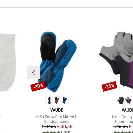
-20%
-25%
Korting
Korting
MERK
MERK
VAUDE
VAUD
Artikel
Artikel
ns
Kid's Snow Cup Mitten III
Kid's Grody
Productgroep
Productgr
Handschoenen
Handscho
Prijs
Verlaagde prijs
Pr
Ve
€ 37,95
€ 30,36
€ 19,95
€ 
)
5,0
(
5
)