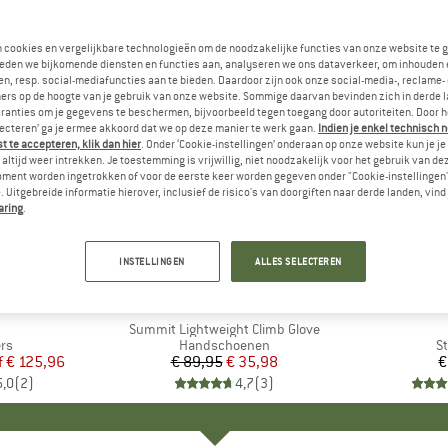
n cookies en vergelijkbare technologieën om de noodzakelijke functies van onze website te 
eden we bijkomende diensten en functies aan, analyseren we ons dataverkeer, om inhouden 
n, resp. social-mediafuncties aan te bieden. Daardoor zijn ook onze social-media-, reclame-
ers op de hoogte van je gebruik van onze website. Sommige daarvan bevinden zich in derde 
ranties om je gegevens te beschermen, bijvoorbeeld tegen toegang door autoriteiten. Door h
lecteren’ ga je ermee akkoord dat we op deze manier te werk gaan.
Indien je enkel technisch 
 te accepteren, klik dan hier
. Onder ‘Cookie-instellingen’ onderaan op onze website kun je 
altijd weer intrekken. Je toestemming is vrijwillig, niet noodzakelijk voor het gebruik van d
oment worden ingetrokken of voor de eerste keer worden gegeven onder "Cookie-instellingen
 Uitgebreide informatie hierover, inclusief de risico's van doorgiften naar derde landen, vind 
aring
.
-60%
Korting
INSTELLINGEN
ALLES SELECTEREN
K
L
MERK
THE NORTH FACE
el
Artikel
Summit Lightweight Climb Glove
tgroep
ers
Productgroep
Handschoenen
P
St
f
ijs
rlaagde prijs
€ 125,96
€ 89,95
Prijs
Verlaagde prijs
€ 35,98
€
5,0
(
2
)
4,7
(
3
)