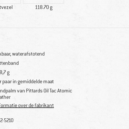
tvezel
118.70 g
kbaar, waterafstotend
ittenband
8,7 g
r paar in gemiddelde maat
ndpalm van Pittards Oil Tac Atomic
ather
formatie over de fabrikant
2-5210