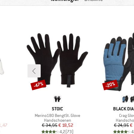
-47%
-20%
Korting
Korting
MERK
MERK
STOIC
BLACK DI
Artikel
Artikel
Merino180 BengtSt. Glove
Crag Glo
Productgroep
Productgr
Handschoenen
Handscho
de prijs
Prijs
Verlaagde prijs
Pr
Ve
1,47
€ 34,95
€ 18,52
€ 24,95
€ 
)
4,2
(
73
)
4