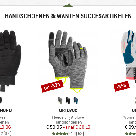
HANDSCHOENEN & WANTEN SUCCESARTIKELEN
tot -53%
-55%
Korting
Korting
MERK
M
AMOND
ORTOVOX
O
Artikel
Artikel
ves
Fleece Light Glove
Women'
oep
Productgroep
Prod
enen
Handschoenen
Han
ijs
rlaagde prijs
Prijs
Verlaagde prijs
19,96
€ 59,95
vanaf
€ 28,18
€ 89,
,2
(
32
)
4,4
(
52
)