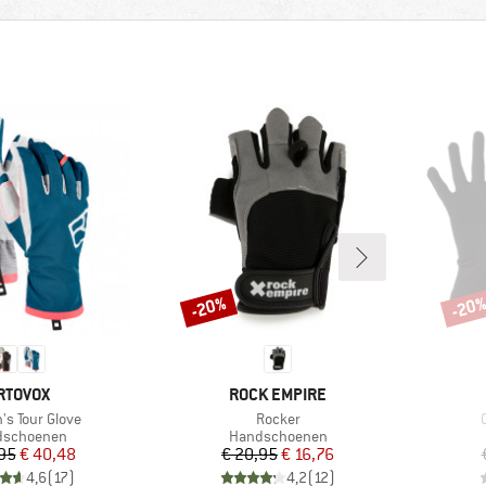
-20%
-20
Korting
Korti
ERK
MERK
RTOVOX
ROCK EMPIRE
Artikel
A
s Tour Glove
Rocker
uctgroep
Productgroep
dschoenen
Handschoenen
Prijs
Verlaagde prijs
Prijs
Verlaagde prijs
95
€ 40,48
€ 20,95
€ 16,76
4,6
(
17
)
4,2
(
12
)