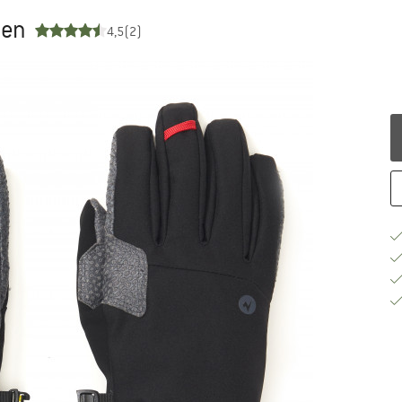
nen
4,5
(2)