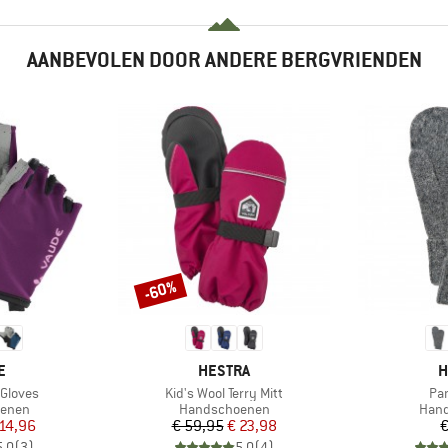
AANBEVOLEN DOOR ANDERE BERGVRIENDEN
-60%
Korting
MERK
M
E
HESTRA
H
Artikel
Art
 Gloves
Kid's Wool Terry Mitt
Pan
oep
Productgroep
Prod
enen
Handschoenen
Han
ijs
rlaagde prijs
Prijs
Verlaagde prijs
14,96
€ 59,95
€ 23,98
€
5,0
(
3
)
5,0
(
4
)