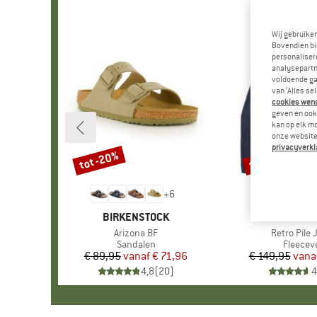
Wij gebruike
Bovendien bi
personalisere
analysepartn
voldoende ga
van ‘Alles se
cookies wenst
geven en ook 
kan op elk m
onze website.
privacyverkl
tot -20%
tot -32%
Korting
Korting
+
6
MERK
BIRKENSTOCK
MERK
PATAGO
Artikel
Arizona BF
Artikel
Retro Pile 
Productgroep
Sandalen
Product
Fleecev
€ 89,95
vanaf
Prijs
Verlaagde prijs
€ 71,96
€ 149,95
vana
Pr
Ve
4,8
(
20
)
4