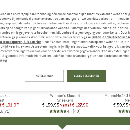
n cookies en vergelijkbare technologieën om de noodzakelijke functies van onze website te 
eden we bijkomende diensten en functies aan, analyseren we ons dataverkeer, om inhouden 
n, resp. social-mediafuncties aan te bieden. Daardoor zijn ook onze social-media-, reclame-
ers op de hoogte van je gebruik van onze website. Sommige daarvan bevinden zich in derde 
ranties om je gegevens te beschermen, bijvoorbeeld tegen toegang door autoriteiten. Door h
lecteren’ ga je ermee akkoord dat we op deze manier te werk gaan.
Indien je enkel technisch 
 te accepteren, klik dan hier
. Onder ‘Cookie-instellingen’ onderaan op onze website kun je 
altijd weer intrekken. Je toestemming is vrijwillig, niet noodzakelijk voor het gebruik van d
oment worden ingetrokken of voor de eerste keer worden gegeven onder "Cookie-instellingen
 Uitgebreide informatie hierover, inclusief de risico's van doorgiften naar derde landen, vind 
aring
.
tot -20%
tot -55%
Korting
Korting
INSTELLINGEN
ALLES SELECTEREN
+
1
+
9
NIA
MERK
ON
ME
HEB
Jacket
Artikel
Women's Cloud 6
Artikel
MerinoMix150 P
groep
est
Productgroep
Sneakers
Pr
Me
f
ijs
rlaagde prijs
€ 101,97
€ 159,95
vanaf
Prijs
Verlaagde prijs
€ 127,96
€ 59,95
,6
(
71
)
4,7
(
48
)