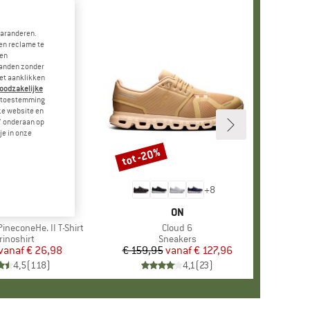
garanderen.
en reclame te
 en
landen zonder
et aanklikken
noodzakelijke
je toestemming
eze website en
" onderaan op
je in onze
tot -20%
Korting
+
4
+
8
RK
ER PEAK
MERK
ON
ineconeHe. II T-Shirt
Artikel
Cloud 6
oductgroep
rinoshirt
Productgroep
Sneakers
vanaf
Prijs
Verlaagde prijs
€ 26,98
€ 159,95
vanaf
Prijs
Verlaagde prijs
€ 127,96
4,5
(
118
)
4,1
(
23
)