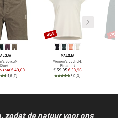
-30
-10%
Korting
Korti
ERK
MERK
ALOJA
MALOJA
Artikel
A
's GolicaM.
Women's EscheM.
Productgroep
Productgroep
Short
Fietsshirt
Prijs
Verlaagde prijs
Prijs
Verlaagde prijs
vanaf
€ 40,68
€ 59,95
€ 53,96
€
4,6
(
7
)
5,0
(
3
)
 zodat de natuur voor ons