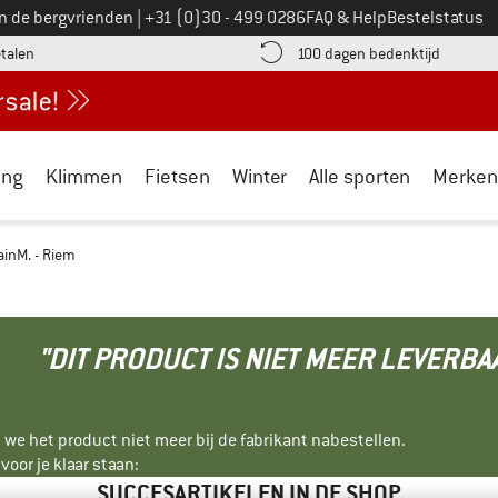
Bel ons op
an de bergvrienden
|
+31 (0)30 - 499 0286
FAQ & Help
Bestelstatus
vind de betalingsinformatie hier! Opent in een infovak
Vind de b
etalen
100 dagen bedenktijd
ing
Klimmen
Fietsen
Winter
Alle sporten
Merken
inM. - Riem
"DIT PRODUCT IS NIET MEER LEVERBA
 we het product niet meer bij de fabrikant nabestellen.
oor je klaar staan:
SUCCESARTIKELEN IN DE SHOP