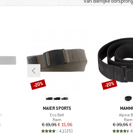
van dierlijke oorspron
-20%
-20%
Korting
Korting
MERK
MERK
MAIER SPORTS
MAMM
Artikel
Artikel
lt
Eco Belt
Alpine B
oep
Productgroep
Prod
Riem
Riem
de prijs
Prijs
Verlaagde prijs
Pr
Ve
6
€ 19,95
€ 15,96
€ 39,95
€
)
4,1
(
25
)
4