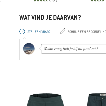
)
5,0
(
2
)
WAT VIND JE DAARVAN?
STEL EEN VRAAG
SCHRIJF EEN BEOORDELIN