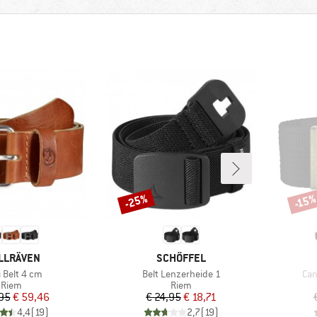
-25%
-15
Korting
Korti
RK
MERK
LLRÄVEN
SCHÖFFEL
el
Artikel
Arti
i Belt 4 cm
Belt Lenzerheide 1
Can
Productgroep
Productgroep
Riem
Riem
Prijs
Verlaagde prijs
Prijs
Verlaagde prijs
95
€ 59,46
€ 24,95
€ 18,71
4,4
(
19
)
2,7
(
19
)