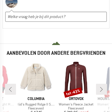
AANBEVOLEN DOOR ANDERE BERGVRIENDEN
%
tot -43%
tot
Korting
Kort
MERK
MERK
MERK
UT
COLUMBIA
ORTOVOX
MOUNTAI
Artikel
Artikel
Artikel
ayer Jacket
Kid's Rugged Ridge II Sherpa Full Zip
Women's Fleece Jacket
Women's Eclip
groep
Productgroep
Productgroep
Pr
est
Fleecevest
Fleecevest
Fl