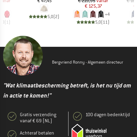
ijs
rlaagde prijs
Prijs
Prijs
Verlaagde prijs
vanaf
€ 47,45
€ 219,95
vanaf
€ 16
98
€ 125,37
€
+
4
5,0
(
2
)
5,0
(
1
)
5,0
(
11
)
Bergvriend Ronny - Algemeen directeur
"Wat klimaatbescherming betreft, is het nu tijd om
in actie te komen!"
Gratis verzending
100 dagen bedenktijd
vanaf € 69 (NL)
Achteraf betalen