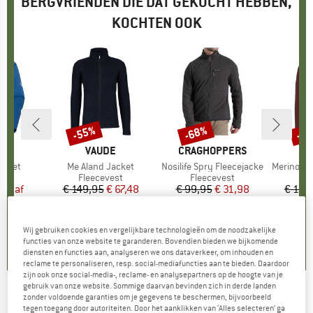
BERGVRIENDEN DIE DAT GEKOCHT HEBBEN,
KOCHTEN OOK
%
-55%
-68%
-5
Korting
Korting
Kort
UT
MERK
VAUDE
MERK
CRAGHOPPERS
acket
Artikel
Me Aland Jacket
Artikel
Nosilife Spry Fleecejacke
Artikel
MerinoFleece335 M
groep
est
Productgroep
Fleecevest
Productgroep
Fleecevest
Pr
Me
ijs
rlaagde prijs
vanaf
€ 149,95
Prijs
Verlaagde prijs
€ 67,48
€ 99,95
Prijs
Verlaagde prijs
€ 31,98
€ 159
46
+
1
4,7
(
78
)
4,7
(
3
)
Wij gebruiken cookies en vergelijkbare technologieën om de noodzakelijke
4,0
(
1
)
functies van onze website te garanderen. Bovendien bieden we bijkomende
diensten en functies aan, analyseren we ons dataverkeer, om inhouden en
reclame te personaliseren, resp. social-mediafuncties aan te bieden. Daardoor
zijn ook onze social-media-, reclame- en analysepartners op de hoogte van je
gebruik van onze website. Sommige daarvan bevinden zich in derde landen
zonder voldoende garanties om je gegevens te beschermen, bijvoorbeeld
LAFUMA
-
Cloudy Full Zip - Fleecevest
tegen toegang door autoriteiten. Door het aanklikken van ‘Alles selecteren’ ga