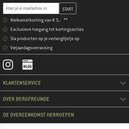
Vul je e-mailadres hier in en maak in de volgende stap je klanten
E-mailadres
Welkomstkorting van € 5,- **
Exclusieve toegang tot kortingsacties
Sla producten op je verlanglijstje op
Verjaardagsverrassing
KLANTENSERVICE
OVER BERGFREUNDE
DE OVEREENKOMST HERROEPEN