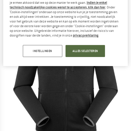
je ermee akkoord dat we op deze manier te werk gaan.
Indien je enkel
(0)
technisch noodzakelijke cookies wenst te accepteren, klik dan hier
. Onder
‘Cookie-instellingen’ onderaan op onze website kun je je toestemming geven
en ook altijd weer intrekken. Je toestemming is vrijwillig, niet noodzakelijk
voor het gebruik van deze website en kan op elk moment worden ingetrokken
of voor de eerste keer worden gegeven onder "Cookie-instellingen" onderaan
op onze website. Uitgebreide informatie hierover, inclusief de risico's van
doorgiften naar derde landen, vind je in onze
privacyverklaring
.
INSTELLINGEN
ALLES SELECTEREN