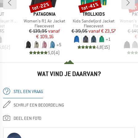
tot -22%
tot -41%
tot
Korting
Korting
Kort
MERK
MERK
ME
UT
PATAGONIA
TROLLKIDS
PA
Artikel
Artikel
Artikel
brid Jacket
Women's R1 Air Jacket
Kids Sandefjord Jacket
Women's Bett
groep
Productgroep
Productgroep
Pr
est
Fleecevest
Fleecevest
Fl
ijs
Prijs
Verlaagde prijs
Prijs
Verlaagde prijs
45
€ 139,95
vanaf
€ 39,95
vanaf
€ 23,57
€ 14
€ 109,16
€
+
1
+
5
5,0
(
2
)
4,8
(
15
)
5,0
(
4
)
WAT VIND JE DAARVAN?
STEL EEN VRAAG
SCHRIJF EEN BEOORDELING
DEEL EEN FOTO