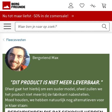
De klantenaccount
Naar
Naar de verlanglijs
Naar de pro
Nu tot maar liefst -50% in de zomersale!
Nu tot maar liefst -50% in de zomersale! »
Fleecevesten
Bergvriend Max
"DIT PRODUCT IS NIET MEER LEVERBAAR."
Ofwel gaat het hierbij om een ouder model, ofwel zullen we
het product niet meer bij de fabrikant nabestellen.
Moed houden, we hebben natuurlijk nog alternatieven voor
je klaar staan: