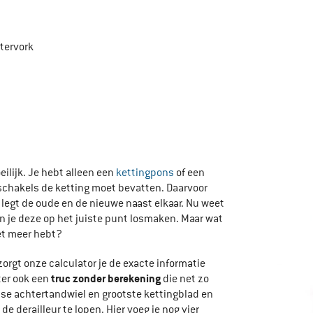
tervork
eilijk. Je hebt alleen een
kettingpons
of een
schakels de ketting moet bevatten. Daarvoor
 legt de oude en de nieuwe naast elkaar. Nu weet
un je deze op het juiste punt losmaken. Maar wat
iet meer hebt?
ezorgt onze calculator je de exacte informatie
truc zonder berekening
ter ook een
die net zo
ootse achtertandwiel en grootste kettingblad en
e derailleur te lopen. Hier voeg je nog vier