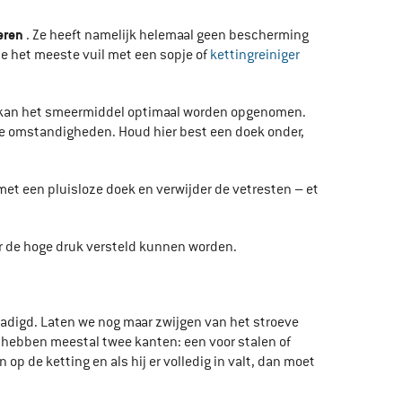
eren
. Ze heeft namelijk helemaal geen bescherming
je het meeste vuil met een sopje of
kettingreiniger
n zo kan het smeermiddel optimaal worden opgenomen.
oge omstandigheden. Houd hier best een doek onder,
met een pluisloze doek en verwijder de vetresten – et
or de hoge druk versteld kunnen worden.
adigd. Laten we nog maar zwijgen van het stroeve
 hebben meestal twee kanten: een voor stalen of
p de ketting en als hij er volledig in valt, dan moet