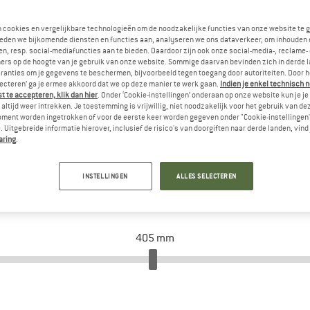
n cookies en vergelijkbare technologieën om de noodzakelijke functies van onze website te 
eden we bijkomende diensten en functies aan, analyseren we ons dataverkeer, om inhouden 
n, resp. social-mediafuncties aan te bieden. Daardoor zijn ook onze social-media-, reclame-
ers op de hoogte van je gebruik van onze website. Sommige daarvan bevinden zich in derde 
ranties om je gegevens te beschermen, bijvoorbeeld tegen toegang door autoriteiten. Door h
lecteren’ ga je ermee akkoord dat we op deze manier te werk gaan.
Indien je enkel technisch 
 te accepteren, klik dan hier
. Onder ‘Cookie-instellingen’ onderaan op onze website kun je 
altijd weer intrekken. Je toestemming is vrijwillig, niet noodzakelijk voor het gebruik van d
oment worden ingetrokken of voor de eerste keer worden gegeven onder "Cookie-instellingen
 Uitgebreide informatie hierover, inclusief de risico's van doorgiften naar derde landen, vind 
aring
.
1
INSTELLINGEN
ALLES SELECTEREN
Lengte van de liggende achtervork
405
mm