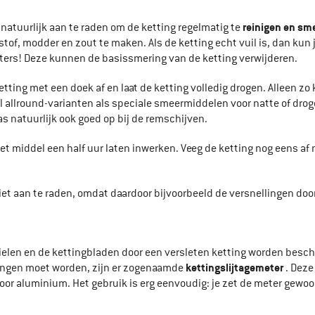
reinigen en sm
natuurlijk aan te raden om de ketting regelmatig te
of, modder en zout te maken. Als de ketting echt vuil is, dan kun 
ters! Deze kunnen de basissmering van de ketting verwijderen.
ketting met een doek af en laat de ketting volledig drogen. Allee
el allround-varianten als speciale smeermiddelen voor natte of dr
as natuurlijk ook goed op bij de remschijven.
t middel een half uur laten inwerken. Veeg de ketting nog eens af 
et aan te raden, omdat daardoor bijvoorbeeld de versnellingen do
elen en de kettingbladen door een versleten ketting worden besch
kettingslijtagemeter
angen moet worden, zijn er zogenaamde
. Deze
r aluminium. Het gebruik is erg eenvoudig: je zet de meter gewoon o