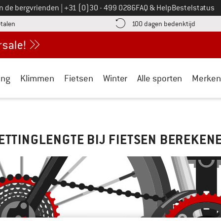
Bel ons op
an de bergvrienden
|
+31 (0)30 - 499 0286
FAQ & Help
Bestelstatus
vind de betalingsinformatie hier! Opent in een infovak
Vind de b
etalen
100 dagen bedenktijd
ing
Klimmen
Fietsen
Winter
Alle sporten
Merken
ETTINGLENGTE BIJ FIETSEN BEREKEN