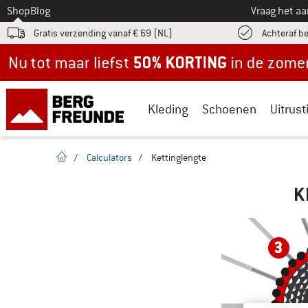
Naar
Shop
Blog
Vraag het a
Gratis verzending vanaf € 69 (NL)
Achteraf b
Nu tot maar liefst -50% in de zomersale!
Kleding
Schoenen
Uitrust
Startpagina
/
Calculators
/
Kettinglengte
K