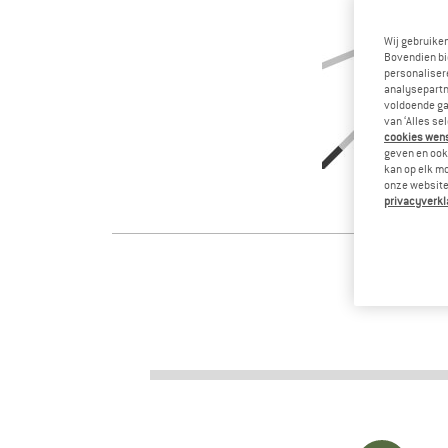
Wij gebruike
Bovendien bi
personalisere
analysepartn
voldoende ga
van ‘Alles se
cookies wenst
geven en ook 
kan op elk m
onze website.
privacyverkl