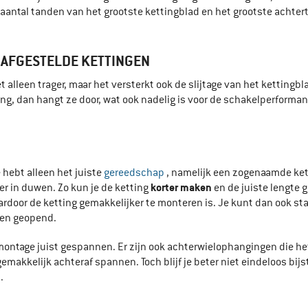
t aantal tanden van het grootste kettingblad en het grootste achter
 AFGESTELDE KETTINGEN
t alleen trager, maar het versterkt ook de slijtage van het ketting
ng, dan hangt ze door, wat ook nadelig is voor de schakelperformanc
 hebt alleen het juiste
gereedschap
, namelijk een zogenaamde ket
korter maken
er in duwen. Zo kun je de ketting
en de juiste lengte 
ardoor de ketting gemakkelijker te monteren is. Je kunt dan ook sta
den geopend.
de montage juist gespannen. Er zijn ook achterwielophangingen die
 gemakkelijk achteraf spannen. Toch blijf je beter niet eindeloos bi
.