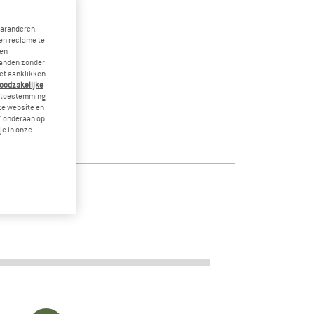
garanderen.
en reclame te
 en
landen zonder
et aanklikken
noodzakelijke
je toestemming
eze website en
" onderaan op
je in onze