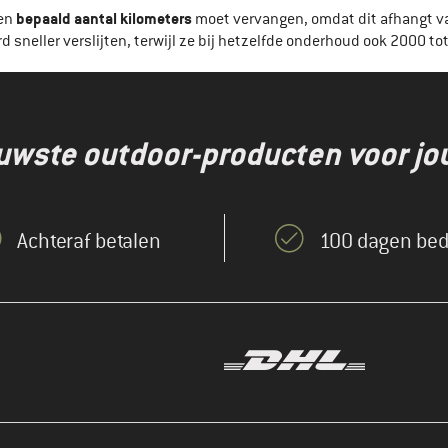
bepaald aantal kilometers
een
moet vervangen, omdat dit afhangt van 
d sneller verslijten, terwijl ze bij hetzelfde onderhoud ook 2000 t
euwste outdoor-producten voor jo
Achteraf betalen
100 dagen bed