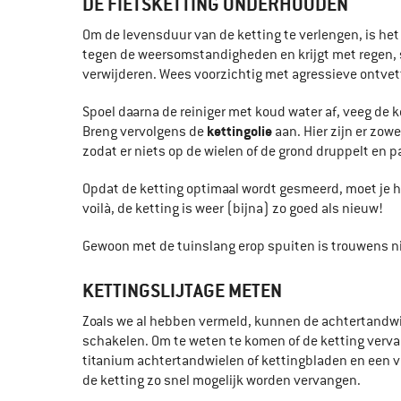
DE FIETSKETTING ONDERHOUDEN
Om de levensduur van de ketting te verlengen, is het 
tegen de weersomstandigheden en krijgt met regen, st
verwijderen. Wees voorzichtig met agressieve ontvet
Spoel daarna de reiniger met koud water af, veeg de 
kettingolie
Breng vervolgens de
aan. Hier zijn er zow
zodat er niets op de wielen of de grond druppelt en p
Opdat de ketting optimaal wordt gesmeerd, moet je he
voilà, de ketting is weer (bijna) zo goed als nieuw!
Gewoon met de tuinslang erop spuiten is trouwens ni
KETTINGSLIJTAGE METEN
Zoals we al hebben vermeld, kunnen de achtertandwi
schakelen. Om te weten te komen of de ketting verv
titanium achtertandwielen of kettingbladen en een voo
de ketting zo snel mogelijk worden vervangen.