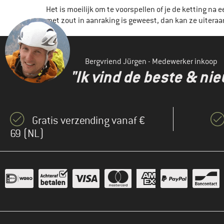
Het is moeilijk om te voorspellen of je de ketting na 
met zout in aanraking is geweest, dan kan ze uiteraar
Bergvriend Jürgen - Medewerker inkoop
"Ik vind de beste & ni
Gratis verzending vanaf €
69 (NL)