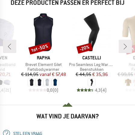
DEZE PRODUCTEN PASSEN ER PERFECT BIJ
tot -50%
tot
-20%
Korting
Korting
Kort
MERK
MERK
ÄVEN
RAPHA
CASTELLI
Artikel
Artikel
Arti
Headband
Brevet Element Gilet
Pro Seamless Leg Warmer
Roa
groep
Productgroep
Productgroep
P
and
Fietsbodywarmer
Beenstukken
Fi
ijs
rlaagde prijs
Prijs
Verlaagde prijs
Prijs
Verlaagde prijs
20,71
€ 114,95
vanaf
€ 57,48
€ 44,95
€ 35,96
€ 99,95
,4
(
21
)
0,0
(
0
)
4,3
(
4
)
WAT VIND JE DAARVAN?
STEL EEN VRAAG