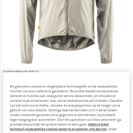
Gedetailleerde foto's
Wij gebruiken cookies en vergelijkbare technologieën om de noodzakelijke
functies van onze website te garanderen. Bovendien bieden we bijkomende
diensten en functies aan, analyseren we ons dataverkeer, om inhouden en
reclame te personaliseren, resp. social-mediafuncties aan te bieden. Daardoor
zijn ook onze social-media-, reclame- en analysepartners op de hoogte van je
Oorspronkelijke prijs :
Prijs:
€
109,95
gebruik van onze website. Sommige daarvan bevinden zich in derde landen
vanaf
€
76,97
zonder voldoende garanties om je gegevens te beschermen, bijvoorbeeld
incl. BTW
tegen toegang door autoriteiten. Door het aanklikken van ‘Alles selecteren’ ga
Nederland. Informatie over de verzend
Gratis verzending
(NL)
je ermee akkoord dat we op deze manier te werk gaan.
Indien je enkel
technisch noodzakelijke cookies wenst te accepteren, klik dan hier
. Onder