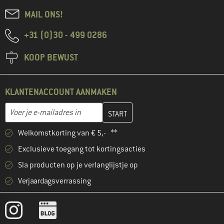
MAIL ONS!
+31 (0)30 - 499 0286
KOOP BEWUST
KLANTENACCOUNT AANMAKEN
Vul je e-mailadres hier in en maak in de volgende stap je klanten
E-mailadres
Welkomstkorting van € 5,- **
Exclusieve toegang tot kortingsacties
Sla producten op je verlanglijstje op
Verjaardagsverrassing