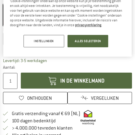
Kleur:
Chateau Gray
‘Cookie-instellingen’ onderaan op onze website kun je je toestemming geven
en ook altijd weer intrekken. Je toestemming is vrijwillig, niet noodzakelijk
voor het gebruik van deze website en kan op elk moment worden ingetrokken
of voor de eerste keer worden gegeven onder "Cookie-instellingen" onderaan
op onze website. Uitgebreide informatie hierover, inclusief de risico's van
-30%
-30%
doorgiften naar derde landen, vind je in onze
privacyverklaring
.
Kies een maat:
S
M
L
XL
XXL
3XL
INSTELLINGEN
ALLES SELECTEREN
Maattabel
De link wordt geopend in een infovak en bevat le
Levertijd: 3-5 werkdagen
Aantal:
IN DE WINKELMAND
ONTHOUDEN
VERGELIJKEN
Vind hier de verzendinform
Gratis verzending vanaf € 69 (NL)
Vind de betalingsinformatie hier! Opent
100 dagen bedenktijd
> 4.000.000 tevreden klanten