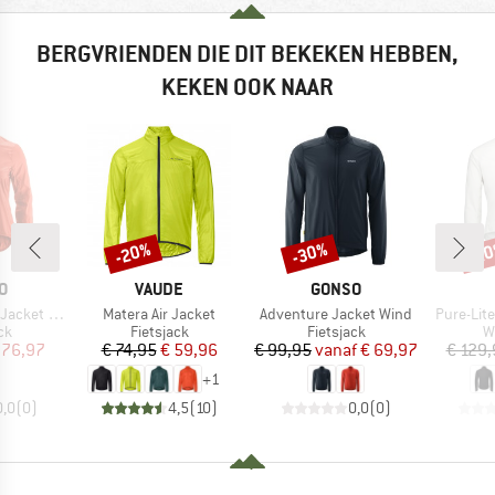
BERGVRIENDEN DIE DIT BEKEKEN HEBBEN,
KEKEN OOK NAAR
-20%
-30%
-2
Korting
Korting
Kort
MERK
MERK
O
VAUDE
GONSO
Artikel
Artikel
Artikel
ket Wind
Matera Air Jacket
Adventure Jacket Wind
Pure-Lit
tgroep
Productgroep
Productgroep
P
ck
Fietsjack
Fietsjack
W
ijs
rlaagde prijs
Prijs
Verlaagde prijs
Prijs
Verlaagde prijs
 76,97
€ 74,95
€ 59,96
€ 99,95
vanaf
€ 69,97
€ 129,
+
1
0,0
(
0
)
4,5
(
10
)
0,0
(
0
)