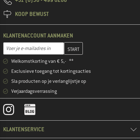
KOOP BEWUST
KLANTENACCOUNT AANMAKEN
Vul je e-mailadres hier in en maak in de volgende stap je klanten
E-mailadres
Welkomstkorting van € 5,- **
Exclusieve toegang tot kortingsacties
Sla producten op je verlanglijstje op
Verjaardagsverrassing
KLANTENSERVICE