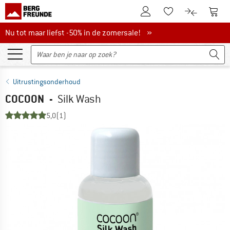
De klantenaccount
Naar
Naar de verlanglijs
Naar de pro
Nu tot maar liefst -50% in de zomersale!
Nu tot maar liefst -50% in de zomersale! »
Uitrustingsonderhoud
COCOON
-
Silk Wash
5,0
(1)