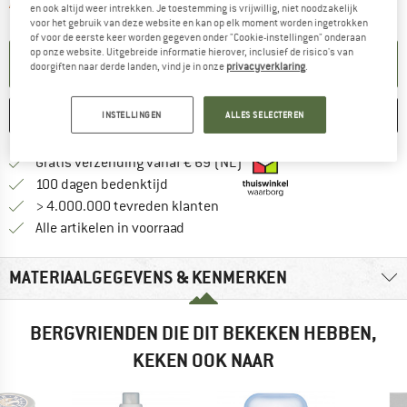
De link wordt geopend in een infova
Artikel momenteel helaas uitverkocht.
en ook altijd weer intrekken. Je toestemming is vrijwillig, niet noodzakelijk
voor het gebruik van deze website en kan op elk moment worden ingetrokken
of voor de eerste keer worden gegeven onder "Cookie-instellingen" onderaan
op onze website. Uitgebreide informatie hierover, inclusief de risico's van
KENNISGEVING AANMAKEN
doorgiften naar derde landen, vind je in onze
privacyverklaring
.
ONTHOUDEN
VERGELIJKEN
INSTELLINGEN
ALLES SELECTEREN
Vind hier de verzendinform
Gratis verzending vanaf € 69 (NL)
Vind de betalingsinformatie hier! Opent
100 dagen bedenktijd
> 4.000.000 tevreden klanten
Alle artikelen in voorraad
MATERIAALGEGEVENS & KENMERKEN
BERGVRIENDEN DIE DIT BEKEKEN HEBBEN,
KEKEN OOK NAAR