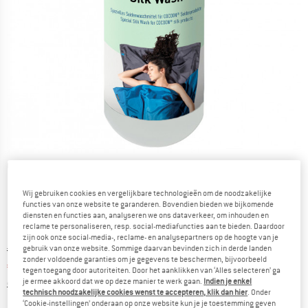
Gedetailleerde foto's
Wij gebruiken cookies en vergelijkbare technologieën om de noodzakelijke
functies van onze website te garanderen. Bovendien bieden we bijkomende
diensten en functies aan, analyseren we ons dataverkeer, om inhouden en
reclame te personaliseren, resp. social-mediafuncties aan te bieden. Daardoor
zijn ook onze social-media-, reclame- en analysepartners op de hoogte van je
Oorspronkelijke prijs :
Prijs:
€
5,95
gebruik van onze website. Sommige daarvan bevinden zich in derde landen
zonder voldoende garanties om je gegevens te beschermen, bijvoorbeeld
€
5,24
incl. BTW
tegen toegang door autoriteiten. Door het aanklikken van ‘Alles selecteren’ ga
Informatie over de verzendkosten. Opent in een infov
je ermee akkoord dat we op deze manier te werk gaan.
Indien je enkel
excl. Verzendkosten
technisch noodzakelijke cookies wenst te accepteren, klik dan hier
. Onder
‘Cookie-instellingen’ onderaan op onze website kun je je toestemming geven