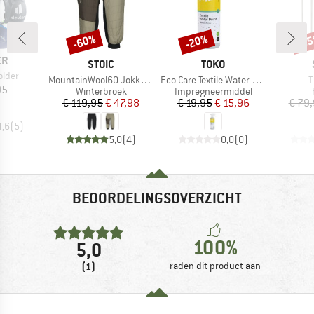
-60%
-20%
-8
Korting
Korting
Kort
ER
MERK
MERK
STOIC
TOKO
older
Artikel
Artikel
A
MountainWool60 JokkmokkSt. Padded 3/4 Pants
Eco Care Textile Water Proof
T
ijs
95
Productgroep
Productgroep
Winterbroek
Impregneermiddel
Prijs
Verlaagde prijs
Prijs
Verlaagde prijs
€ 119,95
€ 47,98
€ 19,95
€ 15,96
€ 79
4,6
(
5
)
5,0
(
4
)
0,0
(
0
)
BEOORDELINGSOVERZICHT
100%
5,0
(1)
raden dit product aan