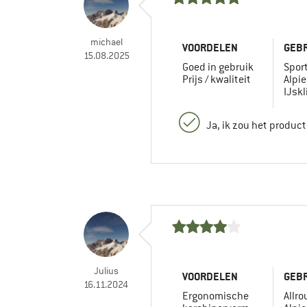
michael
VOORDELEN
GEBR
15.08.2025
Goed in gebruik
Spor
Prijs / kwaliteit
Alpi
IJsk
Ja, ik zou het produc
Julius
VOORDELEN
GEBR
16.11.2024
Ergonomische
Allr