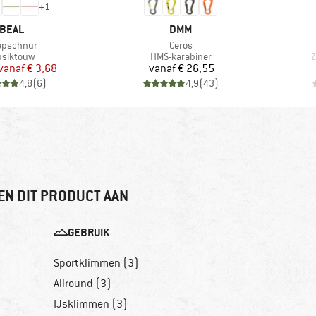
+
1
MERK
MERK
BEAL
DMM
kel
Artikel
epschnur
Ceros
oductgroep
Productgroep
P
usiktouw
HMS-karabiner
Z
Prijs
Verlaagde prijs
Prijs
vanaf
€ 3,68
vanaf
€ 26,55
4,8
(
6
)
4,9
(
43
)
EN DIT PRODUCT AAN
GEBRUIK
Sportklimmen (3)
Allround (3)
IJsklimmen (3)