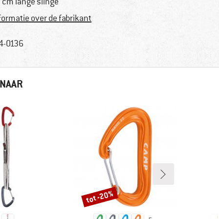
 cm lange slinge
formatie over de fabrikant
4-0136
 NAAR
tot -20%
Korting