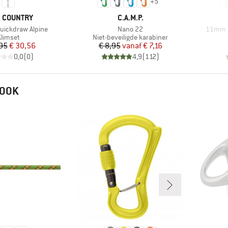
+
5
K
MERK
 COUNTRY
C.A.M.P.
Artikel
Artikel
Quickdraw Alpine
Nano 22
11mm D
roductgroep
Productgroep
limset
Niet-beveiligde karabiner
Prijs
Verlaagde prijs
Prijs
Verlaagde prijs
95
€ 30,56
€ 8,95
vanaf
€ 7,16
0,0
(
0
)
4,9
(
112
)
 OOK