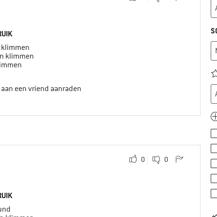
S
UIK
tklimmen
en klimmen
limmen
t aan een vriend aanraden
0
0
UIK
ound