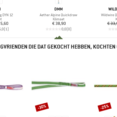
K
MERK
MER
N
DMM
WILD
Artikel
Artikel
ng DYN 12
Aether Alpine Quickdraw
Wildwire 
ctgroep
Productgroep
P
et
Klimset
K
ijs
Prijs
25,60
€ 38,90
€ 33,
5,0
(
1
)
0,0
(
0
)
GVRIENDEN DIE DAT GEKOCHT HEBBEN, KOCHTEN
-30%
-25%
Korting
Korting