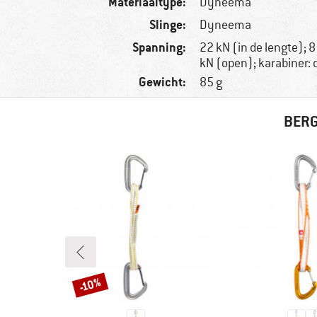
Materiaaltype:
Dyneema
Slinge:
Dyneema
Spanning:
22 kN (in de lengte); 
kN (open); karabiner:
Gewicht:
85 g
BERG
-10%
Korting