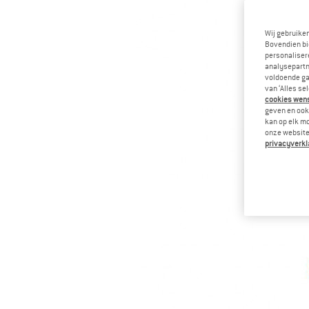
Wij gebruike
Bovendien bi
personalisere
analysepartn
voldoende ga
van ‘Alles se
cookies wenst
geven en ook 
kan op elk m
onze website.
privacyverkl