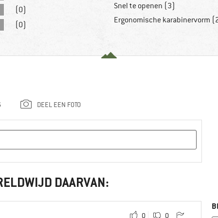
Snel te openen (3)
(0)
Ergonomische karabinervorm (
(0)
G
DEEL EEN FOTO
RELDWIJD DAARVAN:
B
0
0