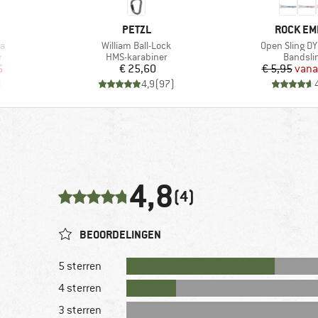
MERK
MERK
PETZL
ROCK EM
Artikel
Artikel
ja
William Ball-Lock
Open Sling 
Productgroep
Product
r
HMS-karabiner
Bandsli
de prijs
Prijs
Pr
Ve
6
€ 25,60
€ 5,95
vana
)
4,9
(
97
)
4,8
(4)
BEOORDELINGEN
5 sterren
4 sterren
3 sterren