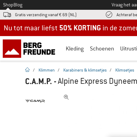
Naar
Shop
Blog
Vraag het a
Gratis verzending vanaf € 69 (NL)
Achteraf b
Nu tot maar liefst -50% in de zomersale!
Kleding
Schoenen
Uitrust
Startpagina
/
Klimmen
/
Karabiners & klimsetjes
/
Klimsetjes
C.A.M.P.
-
Alpine Express Dynee