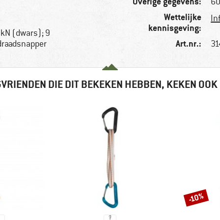
Overige gegevens:
60
Wettelijke
In
kennisgeving:
8 kN (dwars); 9
Art.nr.:
 draadsnapper
31
VRIENDEN DIE DIT BEKEKEN HEBBEN, KEKEN OOK
-10%
Korting