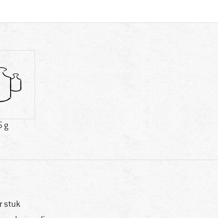
5 g
r stuk