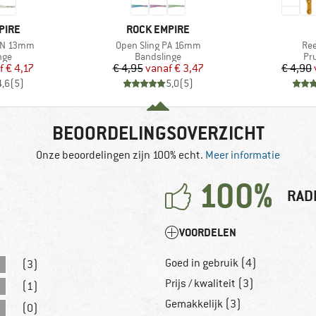
MERK
PIRE
ROCK EMPIRE
Artikel
Arti
DYN 13mm
Open Sling PA 16mm
Re
groep
Productgroep
Pr
nge
Bandslinge
Pr
ijs
rlaagde prijs
Prijs
Verlaagde prijs
f
€ 4,17
€ 4,95
vanaf
€ 3,47
€ 4,90
4,6
(
5
)
5,0
(
5
)
BEOORDELINGSOVERZICHT
Onze beoordelingen zijn 100% echt.
Meer informatie
100%
RAD
VOORDELEN
Goed in gebruik (4)
(3)
Prijs / kwaliteit (3)
(1)
Gemakkelijk (3)
(0)