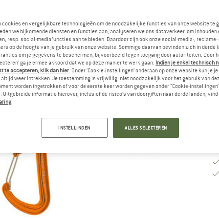
Va
n cookies en vergelijkbare technologieën om de noodzakelijke functies van onze website te 
eden we bijkomende diensten en functies aan, analyseren we ons dataverkeer, om inhouden 
n, resp. social-mediafuncties aan te bieden. Daardoor zijn ook onze social-media-, reclame-
ers op de hoogte van je gebruik van onze website. Sommige daarvan bevinden zich in derde 
Le
ranties om je gegevens te beschermen, bijvoorbeeld tegen toegang door autoriteiten. Door h
Aa
lecteren’ ga je ermee akkoord dat we op deze manier te werk gaan.
Indien je enkel technisch 
 te accepteren, klik dan hier
. Onder ‘Cookie-instellingen’ onderaan op onze website kun je 
altijd weer intrekken. Je toestemming is vrijwillig, niet noodzakelijk voor het gebruik van d
oment worden ingetrokken of voor de eerste keer worden gegeven onder "Cookie-instellingen
 Uitgebreide informatie hierover, inclusief de risico's van doorgiften naar derde landen, vind 
aring
.
INSTELLINGEN
ALLES SELECTEREN