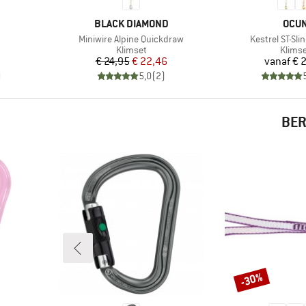
MERK
MER
BLACK DIAMOND
OCU
Artikel
Artikel
Miniwire Alpine Quickdraw
Kestrel ST-Sli
Productgroep
Produ
Klimset
Klims
Prijs
Verlaagde prijs
Pr
€ 24,95
€ 22,46
vanaf
€ 
)
5,0
(
2
)
BER
-30%
Korting