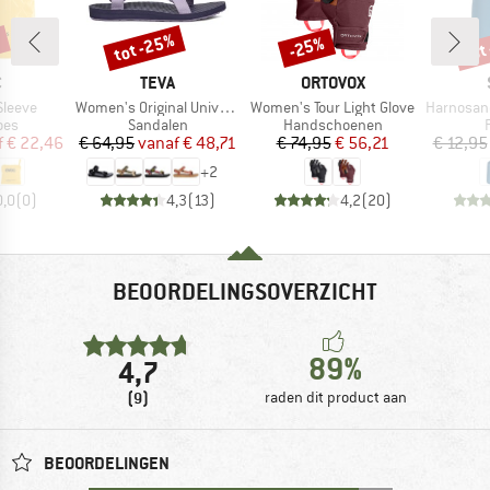
%
tot -25%
tot
-25%
Korting
Korting
Kort
K
MERK
MERK
C
TEVA
ORTOVOX
Artikel
Artikel
Artikel
Sleeve
Women's Original Universal
Women's Tour Light Glove
HarnosandSt. II
groep
Productgroep
Productgroep
oes
Sandalen
Handschoenen
ijs
rlaagde prijs
Prijs
Verlaagde prijs
Prijs
Verlaagde prijs
f
€ 22,46
€ 64,95
vanaf
€ 48,71
€ 74,95
€ 56,21
€ 12,95
+
2
0,0
(
0
)
4,3
(
13
)
4,2
(
20
)
BEOORDELINGSOVERZICHT
89%
4,7
(9)
raden dit product aan
BEOORDELINGEN