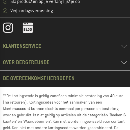
Sla producten op je verlanglijstje op
Verjaardagsverrassing
KLANTENSERVICE
OVER BERGFREUNDE
DE OVEREENKOMST HERROEPEN
**De kortingscode is geldig vanaf een minimale besteding van 40 euro
(na retouren). Kortingscodes voor het aanmaken van een
klantenaccount kunnen slechts eenmaal per persoon en bestelling
worden gebruikt. Is niet geldig op artikelen uit de categorieën 'Boeken &
kaarten' en 'Waardebonnen'. Kan niet worden ingewisseld voor contant
geld. Kan niet met andere kortingscodes worden gecombineerd. De