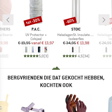
tot -30%
-60%
-8
Korting
Korting
Kort
MERK
MERK
THERS
P.A.C.
STOIC
Artikel
Artikel
Artikel
a Beanie
UV Protector +
HeladagenSt. Insulated Stainless Steel Bottle 1L
HeladagenSt. Insulated
uctgroep
Productgroep
Productgroep
Pr
Colsjaal
Isoleerfles
Is
ijs
rlaagde prijs
Prijs
Verlaagde prijs
Prijs
Verlaagde prijs
 9,98
€ 19,95
vanaf
€ 13,97
€ 34,95
€ 13,98
€ 24,95
0,0
(
0
)
5,0
(
3
)
4,5
(
34
)
BERGVRIENDEN DIE DAT GEKOCHT HEBBEN,
KOCHTEN OOK