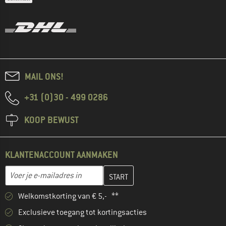
MAIL ONS!
+31 (0)30 - 499 0286
KOOP BEWUST
KLANTENACCOUNT AANMAKEN
Vul je e-mailadres hier in en maak in de volgende stap je klanten
E-mailadres
Welkomstkorting van € 5,- **
Exclusieve toegang tot kortingsacties