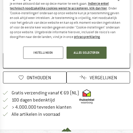
je ermee akkoord dat we op deze manier te werk gaan.
Indien je enkel
technisch noodzakelijke cookies wenst te accepteren, klik dan hier
. Onder
Gedetailleerde foto's
‘Cookie-instellingen’ onderaan op onze website kun je je toestemming geven
en ook altijd weer intrekken. Je toestemming is vrijwillig, niet noodzakelijk
voor het gebruik van deze website en kan op elk moment worden ingetrokken
of voor de eerste keer worden gegeven onder "Cookie-instellingen" onderaan
op onze website. Uitgebreide informatie hierover, inclusief de risico's van
doorgiften naar derde landen, vind je in onze
privacyverklaring
.
INSTELLINGEN
ALLES SELECTEREN
NIET MEER LEVERBAAR
ONTHOUDEN
VERGELIJKEN
Vind hier de verzendinform
Gratis verzending vanaf € 69 (NL)
Vind de betalingsinformatie hier! Opent
100 dagen bedenktijd
> 4.000.000 tevreden klanten
Alle artikelen in voorraad