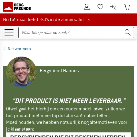
De klantenaccount
Naar
Naar de verlanglijs
Naar de pro
Nu tot maar liefst -50% in de zomersale!
Nu tot maar liefst -50% in de zomersale! »
Nekwarmers
Bergvriend Hannes
"DIT PRODUCT IS NIET MEER LEVERBAAR."
Ofwel gaat het hierbij om een ouder model, ofwel zullen we
het product niet meer bij de fabrikant nabestellen.
Moed houden, we hebben natuurlijk nog alternatieven voor
je klaar staan: