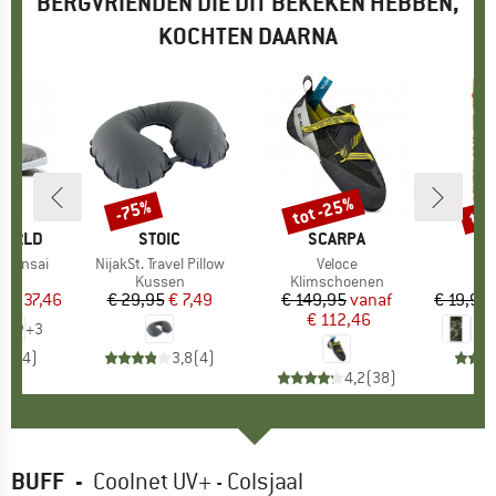
BERGVRIENDEN DIE DIT BEKEKEN HEBBEN,
KOCHTEN DAARNA
%
tot -25%
tot
-75%
Korting
Korting
Kort
WORLD
MERK
STOIC
MERK
SCARPA
 Bonsai
Artikel
NijakSt. Travel Pillow
Artikel
Veloce
Ar
Co
tgroep
rs
Productgroep
Kussen
Productgroep
Klimschoenen
C
f
ijs
rlaagde prijs
€ 37,46
€ 29,95
Prijs
Verlaagde prijs
€ 7,49
€ 149,95
Prijs
Verlaagde prijs
vanaf
€ 19,95
€ 112,46
+
3
5,0
(
4
)
3,8
(
4
)
4,2
(
38
)
BUFF
-
Coolnet UV+ - Colsjaal