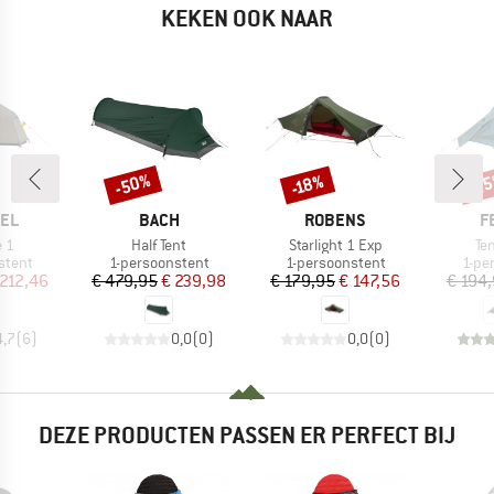
KEKEN OOK NAAR
-50%
-2
-18%
Korting
Korting
Kort
MERK
MERK
M
EL
BACH
ROBENS
F
Artikel
Artikel
Art
 1
Half Tent
Starlight 1 Exp
Ten
oep
Productgroep
Productgroep
Prod
stent
1-persoonstent
1-persoonstent
1-pe
ijs
rlaagde prijs
Prijs
Verlaagde prijs
Prijs
Verlaagde prijs
 212,46
€ 479,95
€ 239,98
€ 179,95
€ 147,56
€ 194
4,7
(
6
)
0,0
(
0
)
0,0
(
0
)
DEZE PRODUCTEN PASSEN ER PERFECT BIJ