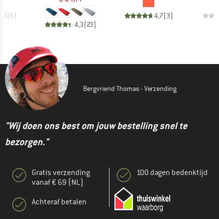
4,3
(
6
)
4,7
(
3
)
4,3
(
23
)
Bergvriend Thomas - Verzending
"Wij doen ons best om jouw bestelling snel te
bezorgen."
Gratis verzending
100 dagen bedenktijd
vanaf € 69 (NL)
Achteraf betalen