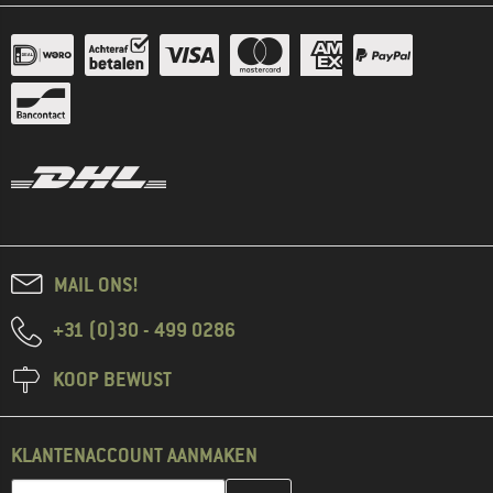
MAIL ONS!
+31 (0)30 - 499 0286
KOOP BEWUST
KLANTENACCOUNT AANMAKEN
Vul je e-mailadres hier in en maak in de volgende stap je klanten
E-mailadres