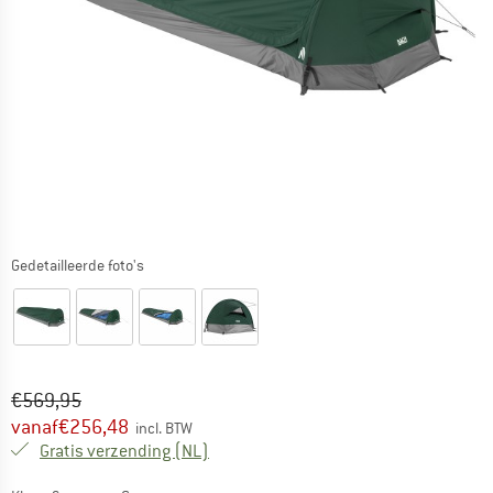
Gedetailleerde foto's
Oorspronkelijke prijs :
Prijs:
€
569,95
vanaf
€
256,48
incl. BTW
Nederland. Informatie over de verzend
Gratis verzending
(NL)