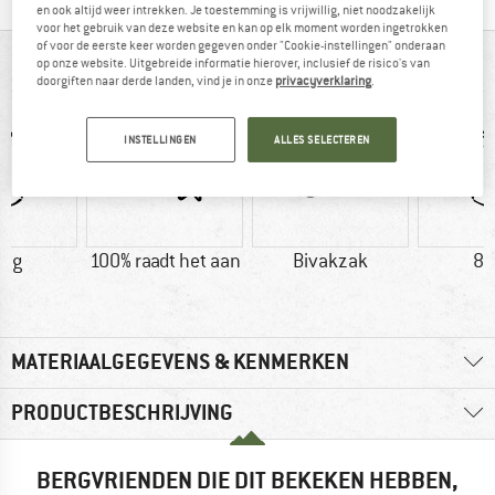
en ook altijd weer intrekken. Je toestemming is vrijwillig, niet noodzakelijk
voor het gebruik van deze website en kan op elk moment worden ingetrokken
of voor de eerste keer worden gegeven onder "Cookie-instellingen" onderaan
IN EEN OOGOPSLAG
op onze website. Uitgebreide informatie hierover, inclusief de risico's van
doorgiften naar derde landen, vind je in onze
privacyverklaring
.
INSTELLINGEN
ALLES SELECTEREN
0 g
100% raadt het aan
Bivakzak
80
MATERIAALGEGEVENS & KENMERKEN
PRODUCTBESCHRIJVING
BERGVRIENDEN DIE DIT BEKEKEN HEBBEN,