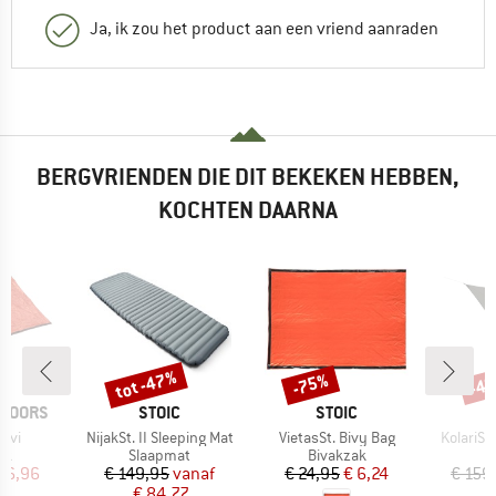
Ja, ik zou het product aan een vriend aanraden
BERGVRIENDEN DIE DIT BEKEKEN HEBBEN,
KOCHTEN DAARNA
tot -47%
-75%
-4
Korting
Korting
Kort
MERK
MERK
TDOORS
STOIC
STOIC
Artikel
Artikel
Artikel
Bivi
NijakSt. II Sleeping Mat
VietasSt. Bivy Bag
KolariSt.
tgroep
Productgroep
Productgroep
ak
Slaapmat
Bivakzak
ijs
rlaagde prijs
Prijs
Verlaagde prijs
Prijs
Verlaagde prijs
16,96
€ 149,95
vanaf
€ 24,95
€ 6,24
€ 159
€ 84,77