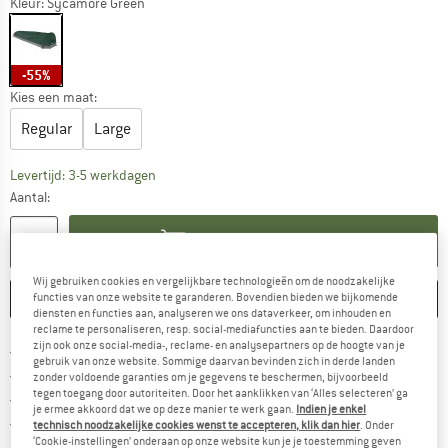
Kleur:
Sycamore Green
-55%
Kies een maat:
Regular
Large
De link wordt geopend in een infovak en bevat le
Levertijd: 3-5 werkdagen
Aantal:
IN DE WINKELMAND
Wij gebruiken cookies en vergelijkbare technologieën om de noodzakelijke
ONTHOUDEN
VERGELIJKEN
functies van onze website te garanderen. Bovendien bieden we bijkomende
diensten en functies aan, analyseren we ons dataverkeer, om inhouden en
reclame te personaliseren, resp. social-mediafuncties aan te bieden. Daardoor
zijn ook onze social-media-, reclame- en analysepartners op de hoogte van je
Vind hier de verzendinform
Gratis verzending vanaf € 69 (NL)
gebruik van onze website. Sommige daarvan bevinden zich in derde landen
Vind de betalingsinformatie hier! Opent
100 dagen bedenktijd
zonder voldoende garanties om je gegevens te beschermen, bijvoorbeeld
tegen toegang door autoriteiten. Door het aanklikken van ‘Alles selecteren’ ga
> 4.000.000 tevreden klanten
je ermee akkoord dat we op deze manier te werk gaan.
Indien je enkel
Alle artikelen in voorraad
technisch noodzakelijke cookies wenst te accepteren, klik dan hier
. Onder
‘Cookie-instellingen’ onderaan op onze website kun je je toestemming geven