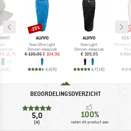
-25%
-1
Korting
Kort
MERK
MERK
MER
UMMIT
ALVIVO
ALVIVO
SEA 
Artikel
Artikel
Artikel
owel
Ibex Ultra Light
Ibex Light
Silk Blend Sleep
p
Productgroep
Productgroep
Pro
anddoek
Donzen slaapzak
Donzen slaapzak
Rei
ijs
rlaagde prijs
Prijs
Verlaagde prijs
Prijs
f
€ 12,71
€ 139,95
€ 104,96
€ 189,95
€ 99,
+
7
,6
(
61
)
4,4
(
9
)
4,7
(
18
)
BEOORDELINGSOVERZICHT
100%
5,0
(4)
raden dit product aan