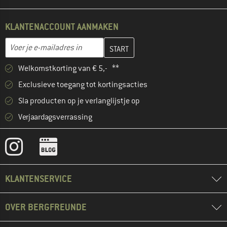
KLANTENACCOUNT AANMAKEN
Vul je e-mailadres hier in en maak in de volgende stap je klanten
E-mailadres
Welkomstkorting van € 5,- **
Exclusieve toegang tot kortingsacties
Sla producten op je verlanglijstje op
Verjaardagsverrassing
KLANTENSERVICE
OVER BERGFREUNDE