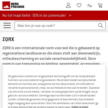
De klantenaccount
Naar
Naar de verlanglijs
Naar de pro
Nu tot maar liefst -50% in de zomersale!
Nu tot maar liefst -50% in de zomersale! »
ZQRX
ZQRX is een internationale norm voor wol die is gebaseerd op 
regeneratieve landbouw en die eisen stelt aan dierenwelzijn, 
milieubescherming en sociale verantwoordelijkheid. Deze 
norm is van toepassing op kleding, woontextiel, accessoires, 
vezels, garen en stoffen van merinowol. De criteria omvatten 
de naleving van de 'vijf vrijheden' van dierenwelzijn, het 
Wij gebruiken cookies en vergelijkbare technologieën om de noodzakelijke
beschermen van landbouwgronden, water, de biodiversiteit en 
functies van onze website te garanderen. Bovendien bieden we bijkomende
diensten en functies aan, analyseren we ons dataverkeer, om inhouden en
maatregelen om emissies te verlagen en regeneratieve 
reclame te personaliseren, resp. social-mediafuncties aan te bieden. Daardoor
praktijken te bevorderen. ZQRX gaat verder dan enkel 
zijn ook onze social-media-, reclame- en analysepartners op de hoogte van je
duurzaamheid en streeft naar continue verbeteringen, 
gebruik van onze website. Sommige daarvan bevinden zich in derde landen
zonder voldoende garanties om je gegevens te beschermen, bijvoorbeeld
bijvoorbeeld door het herstellen van ecosystemen, het 
tegen toegang door autoriteiten. Door het aanklikken van ‘Alles selecteren’ ga
beschermen van inheemse soorten en het verlagen van de CO₂-
je ermee akkoord dat we op deze manier te werk gaan.
Indien je enkel