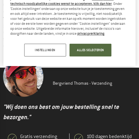
uitstoot. Daarnaast gelden in de gehele toeleveringsketen 
technisch noodzakelijke cookies wenst te accepteren, klik dan hier
. Onder
‘Cookie-instellingen’ onderaan op onze website kun je je toestemming geven
eisen voor eerlijke werkomstandigheden en de traceerbaarheid 
en ook altijd weer intrekken. Je toestemming is vrijwillig, niet noodzakelijk
terug naar de boerderij. De naleving van deze norm wordt 
voor het gebruik van deze website en kan op elk moment worden ingetrokken
of voor de eerste keer worden gegeven onder "Cookie-instellingen" onderaan
gecontroleerd door externe inspecties en een indexsysteem 
op onze website. Uitgebreide informatie hierover, inclusief de risico's van
dat de vooruitgang op het gebied van milieu, dierenwelzijn en 
doorgiften naar derde landen, vind je in onze
privacyverklaring
.
sociale verantwoordelijkheid meet. Meer informatie op de 
officiële website: 
ZQRX
INSTELLINGEN
ALLES SELECTEREN
Bergvriend Thomas - Verzending
"Wij doen ons best om jouw bestelling snel te
bezorgen."
Gratis verzending
100 dagen bedenktijd