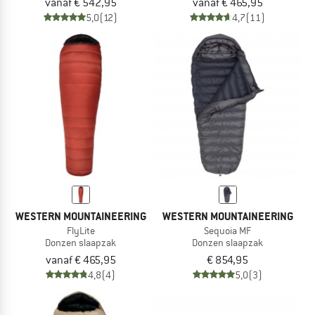
vanaf € 542,95
vanaf € 465,95
5,0
(12)
4,7
(11)
WESTERN MOUNTAINEERING
WESTERN MOUNTAINEERING
FlyLite
Sequoia MF
Donzen slaapzak
Donzen slaapzak
vanaf € 465,95
€ 854,95
4,8
(4)
5,0
(3)