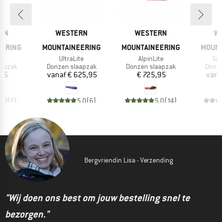
MERK
MERK
M
RN
WESTERN
WESTERN
W
EERING
MOUNTAINEERING
MOUNTAINEERING
MOUNT
Artikel
Artikel
Arti
te
UltraLite
AlpinLite
Su
oep
Productgroep
Productgroep
Produ
aapzak
Donzen slaapzak
Donzen slaapzak
Donze
ijs
Prijs
Prijs
,95
vanaf
€ 625,95
€ 725,95
vana
5,0
(
2
)
5,0
(
6
)
5,0
(
14
)
Bergvriendin Lisa - Verzending
"Wij doen ons best om jouw bestelling snel te
bezorgen."