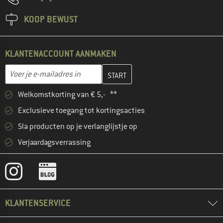
KOOP BEWUST
KLANTENACCOUNT AANMAKEN
Vul je e-mailadres hier in en maak in de volgende stap je klanten
E-mailadres
Welkomstkorting van € 5,- **
Exclusieve toegang tot kortingsacties
Sla producten op je verlanglijstje op
Verjaardagsverrassing
KLANTENSERVICE