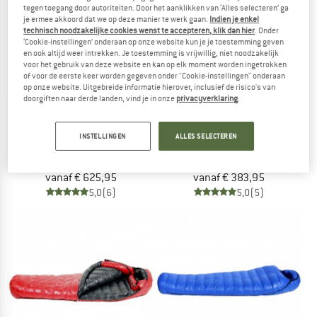
tegen toegang door autoriteiten. Door het aanklikken van ‘Alles selecteren’ ga
je ermee akkoord dat we op deze manier te werk gaan.
Indien je enkel
technisch noodzakelijke cookies wenst te accepteren, klik dan hier
. Onder
‘Cookie-instellingen’ onderaan op onze website kun je je toestemming geven
en ook altijd weer intrekken. Je toestemming is vrijwillig, niet noodzakelijk
voor het gebruik van deze website en kan op elk moment worden ingetrokken
of voor de eerste keer worden gegeven onder "Cookie-instellingen" onderaan
op onze website. Uitgebreide informatie hierover, inclusief de risico's van
doorgiften naar derde landen, vind je in onze
privacyverklaring
.
WESTERN MOUNTAINEERING
WESTERN MOUNTAINEERING
INSTELLINGEN
ALLES SELECTEREN
UltraLite
Everlite
Donzen slaapzak
Donzen slaapzak
vanaf € 625,95
vanaf € 383,95
5,0
(6)
5,0
(5)