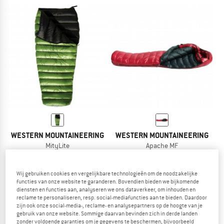
WESTERN MOUNTAINEERING
WESTERN MOUNTAINEERING
MityLite
Apache MF
Donzen slaapzak
Donzen slaapzak
€ 492,95
vanaf € 658,95
Wij gebruiken cookies en vergelijkbare technologieën om de noodzakelijke
5,0
(2)
4,5
(2)
functies van onze website te garanderen. Bovendien bieden we bijkomende
diensten en functies aan, analyseren we ons dataverkeer, om inhouden en
reclame te personaliseren, resp. social-mediafuncties aan te bieden. Daardoor
zijn ook onze social-media-, reclame- en analysepartners op de hoogte van je
gebruik van onze website. Sommige daarvan bevinden zich in derde landen
zonder voldoende garanties om je gegevens te beschermen, bijvoorbeeld