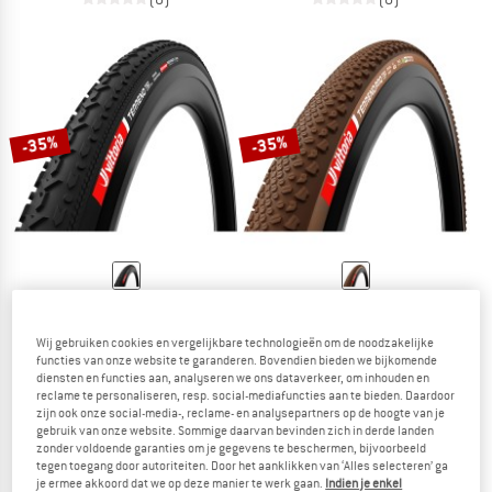
-35%
-35%
VITTORIA
VITTORIA
Terreno T80 Coarse L. GRV End. 28''(40-622) Fdb.
Terreno Pro T50 Mixed GRV Race 28''
Wij gebruiken cookies en vergelijkbare technologieën om de noodzakelijke
Fietsband
Fietsband
functies van onze website te garanderen. Bovendien bieden we bijkomende
€ 58,95
€ 38,32
€ 88,95
€ 57,82
diensten en functies aan, analyseren we ons dataverkeer, om inhouden en
reclame te personaliseren, resp. social-mediafuncties aan te bieden. Daardoor
(0)
(0)
zijn ook onze social-media-, reclame- en analysepartners op de hoogte van je
gebruik van onze website. Sommige daarvan bevinden zich in derde landen
zonder voldoende garanties om je gegevens te beschermen, bijvoorbeeld
tegen toegang door autoriteiten. Door het aanklikken van ‘Alles selecteren’ ga
je ermee akkoord dat we op deze manier te werk gaan.
Indien je enkel