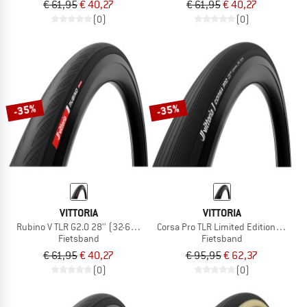
€ 61,95
€ 40,27
€ 61,95
€ 40,27
(0)
(0)
-35%
-35%
VITTORIA
VITTORIA
Rubino V TLR G2.0 28'' (32-622) Foldable
Corsa Pro TLR Limited Edition 28''(3
Fietsband
Fietsband
€ 61,95
€ 40,27
€ 95,95
€ 62,37
(0)
(0)