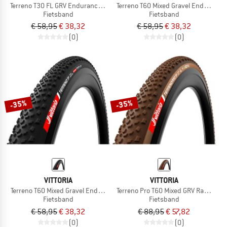
Terreno T30 FL GRV Endurance 28'' (55-622) Fold.
Terreno T60 Mixed Gravel End. 28''(4
Fietsband
Fietsband
€ 58,95
€ 38,32
€ 58,95
€ 38,32
(0)
(0)
-35%
-35%
VITTORIA
VITTORIA
Terreno T60 Mixed Gravel End. 28''(45-622) Fold.
Terreno Pro T60 Mixed GRV Race 28''
Fietsband
Fietsband
€ 58,95
€ 38,32
€ 88,95
€ 57,82
(0)
(0)