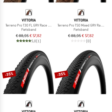
VITTORIA
VITTORIA
Terreno Pro T30 FL GRV Race 28'' (35-622) Fold.
Terreno Pro T50 Mixed GRV Race 28''
Fietsband
Fietsband
€ 88,95
€ 57,82
€ 88,95
€ 57,82
5,0
(1)
(0)
-35%
-35%
VITTORIA
VITTORIA