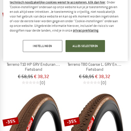
technisch noodzakelijke cookies wenst te accepteren, klik dan hier
. Onder
‘Cookie-instellingen’ onderaan op onze website kun je je toestemming geven
en ook altijd weer intrekken. Je toestemming is vrijwillig, niet noodzakelijk
-35%
-35%
voor het gebruik van deze website en kan op elk moment worden ingetrokken
of voor de eerste keer worden gegeven onder "Cookie-instellingen" onderaan
op onze website. Uitgebreide informatie hierover, inclusief de risico's van
doorgiften naar derde landen, vind je in onze
privacyverklaring
.
INSTELLINGEN
ALLES SELECTEREN
VITTORIA
VITTORIA
Terreno T10 HP GRV Endurance 28'' (37-622) Fold.
Terreno T80 Coarse L. GRV End. 28''
Fietsband
Fietsband
€ 58,95
€ 38,32
€ 58,95
€ 38,32
(0)
(0)
-35%
-35%