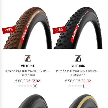
-35%
-35%
VITTORIA
VITTORIA
Terreno Pro T60 Mixed GRV Race 28''(40-622) Fold.
Terreno T90 Mud GRV Endurance 28''
Fietsband
Fietsband
€ 88,95
€ 57,82
€ 58,95
€ 38,32
(0)
(0)