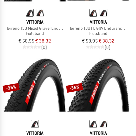
VITTORIA
VITTORIA
Terreno T50 Mixed Gravel End. 28''(45-622) Fold.
Terreno T30 FL GRV Endurance 28'' (
Fietsband
Fietsband
€ 58,95
€ 38,32
€ 58,95
€ 38,32
(0)
(0)
-35%
-35%
VITTORIA
VITTORIA