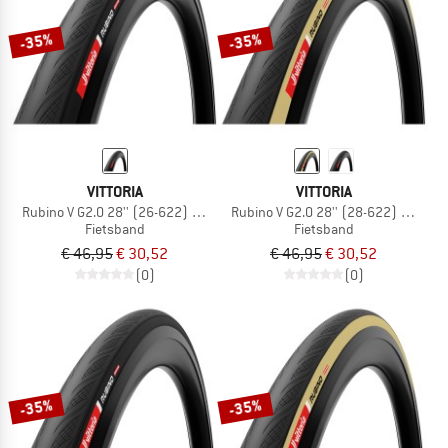
-35%
-35%
VITTORIA
VITTORIA
Rubino V G2.0 28'' (26-622) Foldable
Rubino V G2.0 28'' (28-622) Foldabl
Fietsband
Fietsband
€ 46,95
€ 30,52
€ 46,95
€ 30,52
(0)
(0)
-35%
-35%