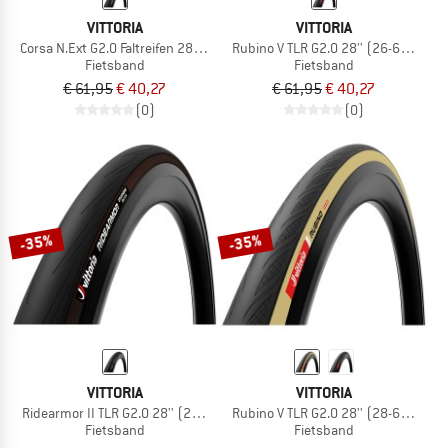
VITTORIA
VITTORIA
Corsa N.Ext G2.0 Faltreifen 28'' (30-622) Fold.
Rubino V TLR G2.0 28'' (26-622) Fol
Fietsband
Fietsband
€ 61,95
€ 40,27
€ 61,95
€ 40,27
(0)
(0)
-35%
-35%
VITTORIA
VITTORIA
Ridearmor II TLR G2.0 28'' (28-622) Foldable
Rubino V TLR G2.0 28'' (28-622) Fol
Fietsband
Fietsband