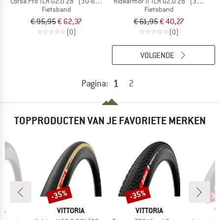
Corsa Pro TLR G2.0 28'' (30-622) Foldable
Ridearmor II TLR G2.0 28'' (30-622) 
Fietsband
Fietsband
€ 95,95
€ 62,37
€ 61,95
€ 40,27
(0)
(0)
VOLGENDE
1
Pagina:
2
TOPPRODUCTEN VAN JE FAVORIETE MERKEN
-35%
-35%
-3
Korting
Korting
Kort
MERK
MERK
M
IA
VITTORIA
VITTORIA
V