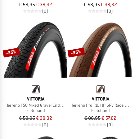
€ 58,95
€ 38,32
€ 58,95
€ 38,32
(0)
(0)
-35%
-35%
VITTORIA
VITTORIA
Terreno T50 Mixed Gravel End. 28''(50-622) Fold.
Terreno Pro T10 HP GRV Race 28'' (45
Fietsband
Fietsband
€ 58,95
€ 38,32
€ 88,95
€ 57,82
(0)
(0)