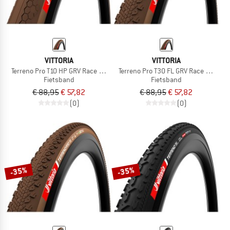
VITTORIA
VITTORIA
Terreno Pro T10 HP GRV Race 28'' (40-622) Fold.
Terreno Pro T30 FL GRV Race 28'' (45
Fietsband
Fietsband
€ 88,95
€ 57,82
€ 88,95
€ 57,82
(0)
(0)
-35%
-35%