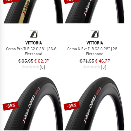
VITTORIA
VITTORIA
Corsa Pro TLR G2.0 28'' (26-622) Foldable
Corsa N.Ext TLR G2.0 28'' (28-622) F
Fietsband
Fietsband
€ 95,95
€ 62,37
€ 71,95
€ 46,77
(0)
(0)
-35%
-35%