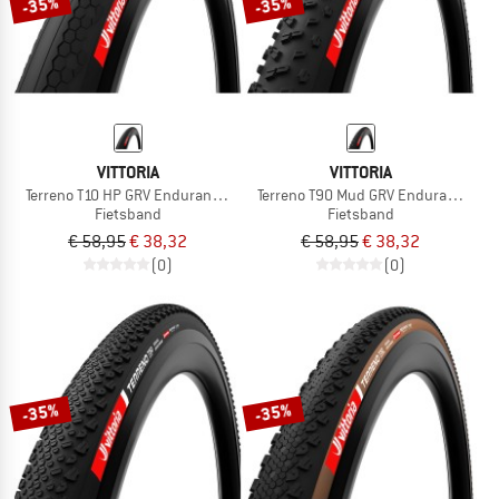
-35%
-35%
VITTORIA
VITTORIA
Terreno T10 HP GRV Endurance 28'' (50-622) Fold.
Terreno T90 Mud GRV Endurance 28''
Fietsband
Fietsband
€ 58,95
€ 38,32
€ 58,95
€ 38,32
(0)
(0)
-35%
-35%