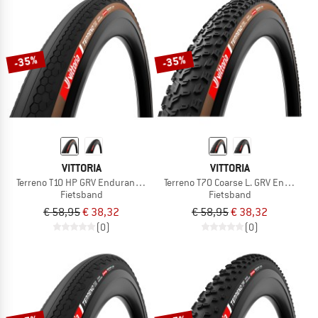
-35%
-35%
VITTORIA
VITTORIA
Terreno T10 HP GRV Endurance 28'' (40-622) Fold.
Terreno T70 Coarse L. GRV End. 28''
Fietsband
Fietsband
€ 58,95
€ 38,32
€ 58,95
€ 38,32
(0)
(0)