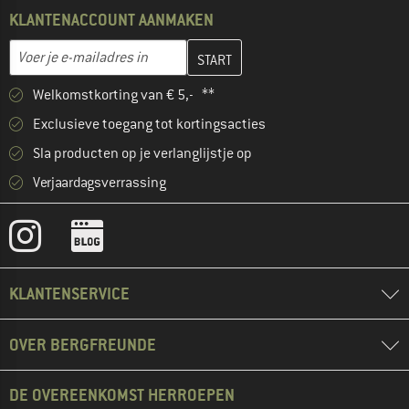
KLANTENACCOUNT AANMAKEN
Vul je e-mailadres hier in en maak in de volgende stap je klanten
E-mailadres
Welkomstkorting van € 5,- **
Exclusieve toegang tot kortingsacties
Sla producten op je verlanglijstje op
Verjaardagsverrassing
KLANTENSERVICE
OVER BERGFREUNDE
DE OVEREENKOMST HERROEPEN