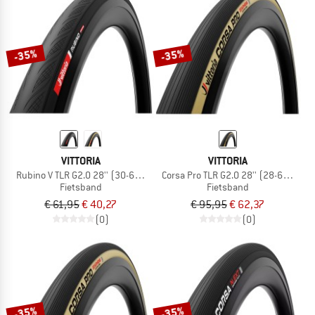
-35%
-35%
VITTORIA
VITTORIA
Rubino V TLR G2.0 28'' (30-622) Foldable
Corsa Pro TLR G2.0 28'' (28-622) Fol
Fietsband
Fietsband
€ 61,95
€ 40,27
€ 95,95
€ 62,37
(0)
(0)
-35%
-35%