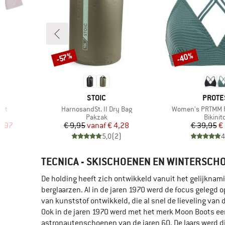
-40%
-57%
Korting
Korting
MERK
MERK
STOIC
PROTE
Artikel
Artikel
irt
HarnosandSt. II Dry Bag
Women's PRTMM Pa
Productgroep
Produc
Pakzak
Bikinit
de prijs
Prijs
Verlaagde prijs
Pr
Ve
2,97
€ 9,95
vanaf
€ 4,28
€ 39,95
€
)
5,0
(
2
)
4
TECNICA - SKISCHOENEN EN WINTERSCH
De holding heeft zich ontwikkeld vanuit het gelijknam
berglaarzen. Al in de jaren 1970 werd de focus geleg
van kunststof ontwikkeld, die al snel de lieveling van 
Ook in de jaren 1970 werd met het merk Moon Boots een
astronautenschoenen van de jaren 60. De laars werd d