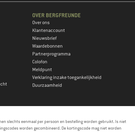
OVER BERGFREUNDE
Over ons
Klantenaccount
Nieuwsbrief
Waardebonnen
Partnerprogramma
Colofon
Meldpunt
Verklaring inzake toegankelijkheid
echt
Duurzaamheid
en slechts eenmaal per persoon en bestelling worden gebruikt. Is niet
kortingscodes worden gecombineerd. De kortingscode mag niet worden