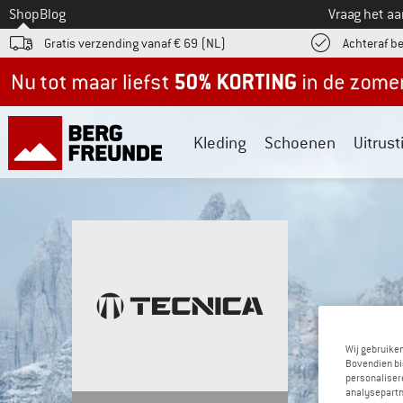
Naar
Shop
Blog
Vraag het a
Gratis verzending vanaf € 69 (NL)
Achteraf b
Nu tot maar liefst -50% in de zomersale!
Kleding
Schoenen
Uitrust
Wij gebruike
Bovendien bi
personalisere
analysepartn