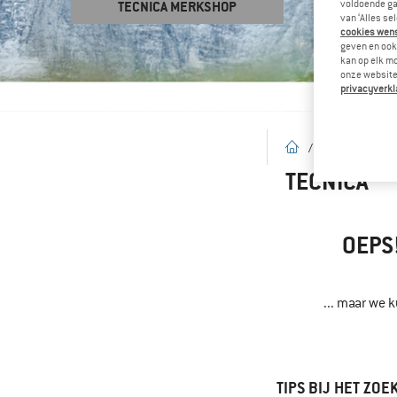
voldoende ga
TECNICA MERKSHOP
van ‘Alles se
cookies wenst
geven en ook 
kan op elk m
onze website.
privacyverkl
Startpagina
/
Merken
/
T
TECNICA
OEPS
... maar we 
TIPS BIJ HET ZOE