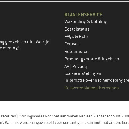
KLANTENSERVICE
Verzending & betaling
account aan
Bestelstatus
FAQs & Help
ag gedachten uit - We zijn
Contact
je mening!
Retourneren
Product garantie & klachten
|
AV
Privacy
Cookie instellingen
Informatie over het herroepingsr
De overeenkomst herroepen
a retouren). Kortingscodes voor het aanmaken van een klantenaccount kunn
nen'. Kan niet worden ingewisseld voor contant geld. Kan niet met andere 