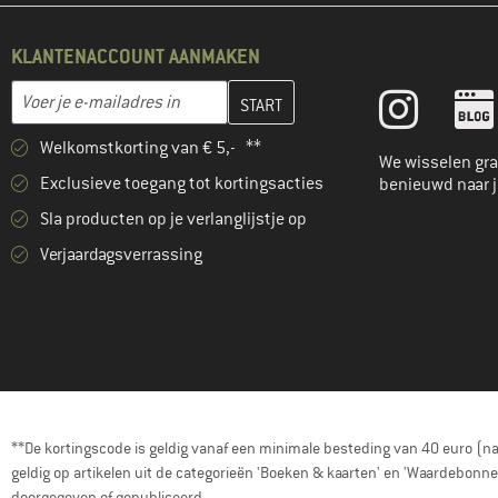
KLANTENACCOUNT AANMAKEN
Vul je e-mailadres hier in en maak in de volgende stap je klanten
E-mailadres
Welkomstkorting van € 5,- **
We wisselen gra
Exclusieve toegang tot kortingsacties
benieuwd naar 
Sla producten op je verlanglijstje op
Verjaardagsverrassing
**De kortingscode is geldig vanaf een minimale besteding van 40 euro (n
geldig op artikelen uit de categorieën 'Boeken & kaarten' en 'Waardebon
doorgegeven of gepubliceerd.