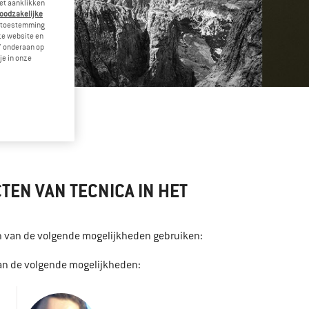
et aanklikken
noodzakelijke
je toestemming
eze website en
" onderaan op
je in onze
EN VAN TECNICA IN HET
en van de volgende mogelijkheden gebruiken:
van de volgende mogelijkheden: