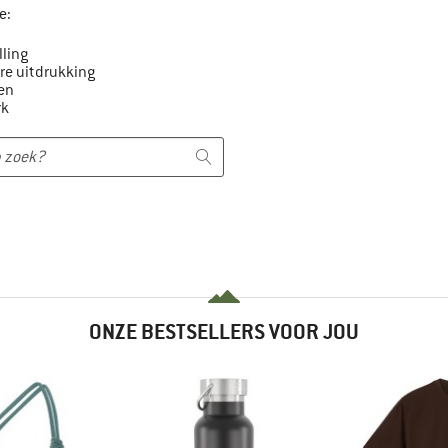
e:
lling
e uitdrukking
en
rk
ONZE BESTSELLERS VOOR JOU