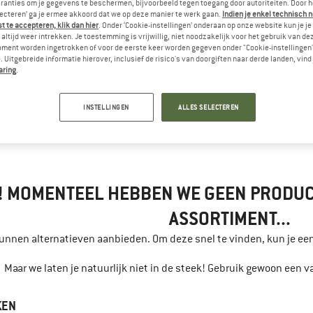
ranties om je gegevens te beschermen, bijvoorbeeld tegen toegang door autoriteiten. Door h
lecteren’ ga je ermee akkoord dat we op deze manier te werk gaan.
Indien je enkel technisch 
 te accepteren, klik dan hier
. Onder ‘Cookie-instellingen’ onderaan op onze website kun je 
altijd weer intrekken. Je toestemming is vrijwillig, niet noodzakelijk voor het gebruik van d
oment worden ingetrokken of voor de eerste keer worden gegeven onder "Cookie-instellingen
 Uitgebreide informatie hierover, inclusief de risico's van doorgiften naar derde landen, vind 
aring
.
INSTELLINGEN
ALLES SELECTEREN
ecnica
! MOMENTEEL HEBBEN WE GEEN PRODUCT
ASSORTIMENT...
kunnen alternatieven aanbieden. Om deze snel te vinden, kun je e
Maar we laten je natuurlijk niet in de steek! Gebruik gewoon een 
KEN