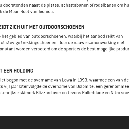
ou doorstonden naast de pistes, schaatsbanen of rodelbanen om h
jk de Moon Boot van Tecnica.
REIDT ZICH UIT MET OUTDOORSCHOENEN
p het gebied van outdoorschoenen, waarbij het aanbod reikt van
 tot stevige trekkingschoenen. Door de nauwe samenwerking met
onstant worden verbeterd om de sporters de best mogelijke produ
IT EEN HOLDING
. Het begon met de overname van Lowa in 1993, waarmee een van de
hts vijf jaar later volgde de overname van Dolomite, een gerenomme
stenrijkse skimerk Blizzard over en tevens Rollerblade en Nitro sn