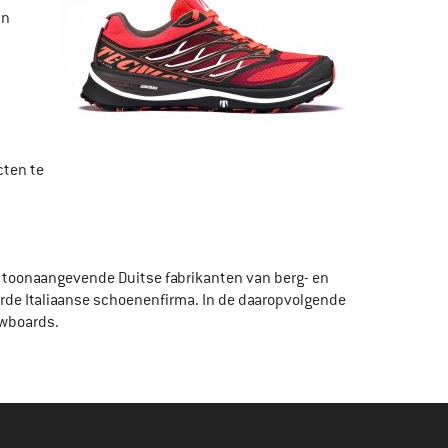
un
cten te
 toonaangevende Duitse fabrikanten van berg- en
erde Italiaanse schoenenfirma. In de daaropvolgende
owboards.