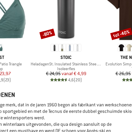
tot -40%
-80%
Korting
Korting
MERK
MERK
ST
STOIC
THE 
Artikel
Artikel
tio Triangle
HeladagenSt. Insulated Stainless Steel Bottle 500
Evolution Simp
tgroep
Productgroep
op
Isoleerfles
ijs
rlaagde prijs
Prijs
Verlaagde prijs
 23,97
€ 24,95
vanaf
€ 4,99
€ 26,95
,9
(
23
)
4,6
(
20
)
OENEN
ige merk, dat in de jaren 1960 begon als fabrikant van werkschoene
d op sportgebied en met de Tecnus de eerste dubbel geschuimde ski
de wintersporters werd.
 winterlaars uitgevonden, die qua design aansluit op de
irect een musthave en werd DE schoen voor Après-ski en