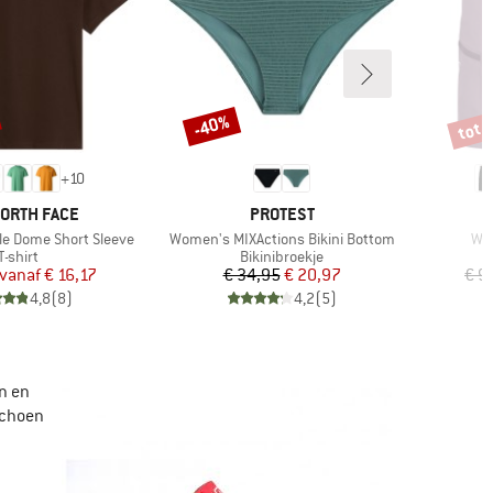
tot 
-40%
Korting
Korti
+
10
MERK
NORTH FACE
PROTEST
Artikel
Art
le Dome Short Sleeve
Women's MIXActions Bikini Bottom
Wo
Productgroep
Productgroep
T-shirt
Bikinibroekje
Prijs
Verlaagde prijs
Prijs
Verlaagde prijs
vanaf
€ 16,17
€ 34,95
€ 20,97
€ 9
4,8
(
8
)
4,2
(
5
)
n en
schoen