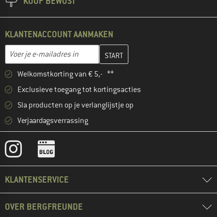
KOOP BEWUST
KLANTENACCOUNT AANMAKEN
Vul je e-mailadres hier in en maak in de volgende stap je klanten
E-mailadres
Welkomstkorting van € 5,- **
Exclusieve toegang tot kortingsacties
Sla producten op je verlanglijstje op
Verjaardagsverrassing
KLANTENSERVICE
OVER BERGFREUNDE