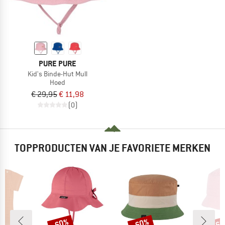
PURE PURE
Kid's Binde-Hut Mull
Hoed
€ 29,95
€ 11,98
(0)
TOPPRODUCTEN VAN JE FAVORIETE MERKEN
-60%
-60%
-6
Korting
Korting
Kort