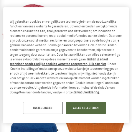
Wij gebruiken cookies en vergelijkbare technologieën om de noodzakelijke
functies van onze website te garanderen. Bovendien bieden we bijkomende
diensten en functies aan, analyseren we ons dataverkeer, om inhouden en
-60%
-60%
reclame te personaliseren, resp. social-mediafuncties aan te bieden. Daardoor
zijn ook onze social-media-, reclame- en analysepartners op de hoogte van je
gebruik van onze website. Sommige daarvan bevinden zich in derde landen
zonder voldoende garanties om je gegevens te beschermen, bijvoorbeeld
tegen toegang door autoriteiten. Door het aanklikken van ‘Alles selecteren’ ga
je ermee akkoord dat we op deze manier te werk gaan.
Indien je enkel
technisch noodzakelijke cookies wenst te accepteren, klik dan hier
. Onder
‘Cookie-instellingen’ onderaan op onze website kun je je toestemming geven
en ook altijd weer intrekken. Je toestemming is vrijwillig, niet noodzakelijk
voor het gebruik van deze website en kan op elk moment worden ingetrokken
PURE PURE
PURE PURE
of voor de eerste keer worden gegeven onder "Cookie-instellingen" onderaan
Kid's Mini-Flapper UV
Kid's Fischerhut UVP
op onze website. Uitgebreide informatie hierover, inclusief de risico's van
Hoed
Hoed
doorgiften naar derde landen, vind je in onze
privacyverklaring
.
€ 25,95
€ 10,38
€ 24,95
€ 9,98
(0)
(0)
INSTELLINGEN
ALLES SELECTEREN