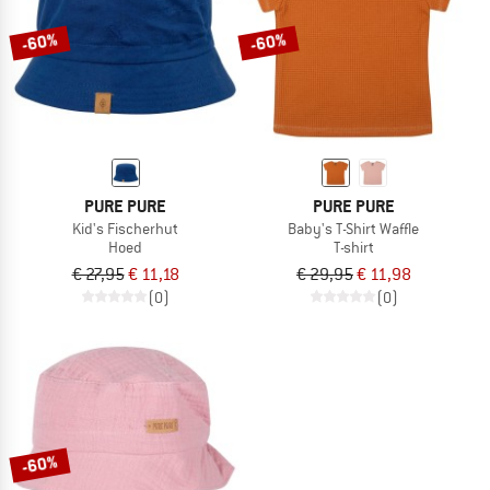
-60%
-60%
PURE PURE
PURE PURE
Kid's Fischerhut
Baby's T-Shirt Waffle
Hoed
T-shirt
€ 27,95
€ 11,18
€ 29,95
€ 11,98
(0)
(0)
-60%