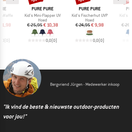
MERK
MERK
ME
URE
PURE PURE
PURE PURE
PU
Artikel
Artikel
Artikel
t Waffle
Kid's Mini-Flapper UV
Kid's Fischerhut UVP
Kid's B
ctgroep
Productgroep
Productgroep
t
Hoed
Hoed
ijs
rlaagde prijs
Prijs
Verlaagde prijs
Prijs
Verlaagde prijs
 11,98
€ 25,95
€ 10,38
€ 24,95
€ 9,98
€ 29
0,0
(
0
)
0,0
(
0
)
0,0
(
0
)
Bergvriend Jürgen - Medewerker inkoop
"Ik vind de beste & nieuwste outdoor-producten
voor jou!"