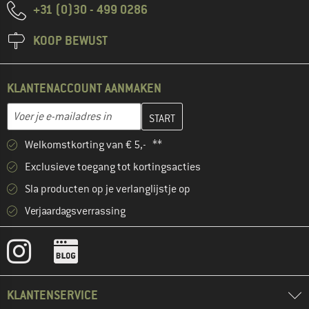
+31 (0)30 - 499 0286
KOOP BEWUST
KLANTENACCOUNT AANMAKEN
Vul je e-mailadres hier in en maak in de volgende stap je klanten
E-mailadres
Welkomstkorting van € 5,- **
Exclusieve toegang tot kortingsacties
Sla producten op je verlanglijstje op
Verjaardagsverrassing
KLANTENSERVICE