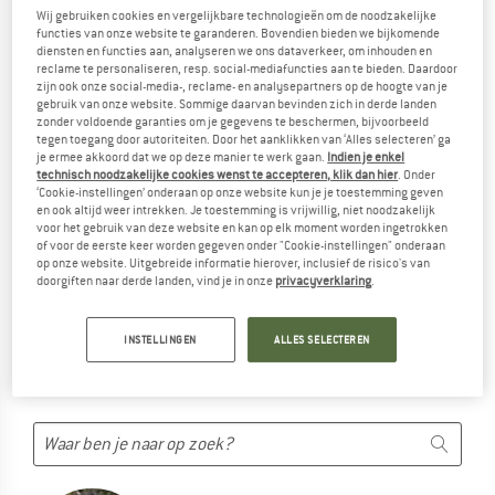
PRODUCTEN VAN PUMA TEC IN HET
Wij gebruiken cookies en vergelijkbare technologieën om de noodzakelijke
functies van onze website te garanderen. Bovendien bieden we bijkomende
ASSORTIMENT...
diensten en functies aan, analyseren we ons dataverkeer, om inhouden en
reclame te personaliseren, resp. social-mediafuncties aan te bieden. Daardoor
... maar we kunnen alternatieven aanbieden. Om deze snel te
zijn ook onze social-media-, reclame- en analysepartners op de hoogte van je
vinden, kun je een van de volgende mogelijkheden
gebruik van onze website. Sommige daarvan bevinden zich in derde landen
zonder voldoende garanties om je gegevens te beschermen, bijvoorbeeld
gebruiken:
tegen toegang door autoriteiten. Door het aanklikken van ‘Alles selecteren’ ga
je ermee akkoord dat we op deze manier te werk gaan.
Indien je enkel
Maar we laten je natuurlijk niet in de steek! Gebruik gewoon
technisch noodzakelijke cookies wenst te accepteren, klik dan hier
. Onder
‘Cookie-instellingen’ onderaan op onze website kun je je toestemming geven
een van de volgende mogelijkheden:
en ook altijd weer intrekken. Je toestemming is vrijwillig, niet noodzakelijk
voor het gebruik van deze website en kan op elk moment worden ingetrokken
of voor de eerste keer worden gegeven onder "Cookie-instellingen" onderaan
TIPS BIJ HET ZOEKEN
op onze website. Uitgebreide informatie hierover, inclusief de risico's van
doorgiften naar derde landen, vind je in onze
privacyverklaring
.
Probeer het volgende:
controleer de spelling
INSTELLINGEN
ALLES SELECTEREN
andere/algemenere uitdrukking
minder zoektermen
zoek naar het merk