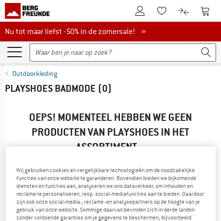
De klantenaccount
Naar
Naar de verlanglijs
Naar de pro
Nu tot maar liefst -50% in de zomersale!
Nu tot maar liefst -50% in de zomersale! »
Outdoorkleding
PLAYSHOES BADMODE
(0)
OEPS! MOMENTEEL HEBBEN WE GEEN
PRODUCTEN VAN PLAYSHOES IN HET
ASSORTIMENT...
... maar we kunnen alternatieven aanbieden. Om deze snel te
vinden, kun je een van de volgende mogelijkheden
Wij gebruiken cookies en vergelijkbare technologieën om de noodzakelijke
functies van onze website te garanderen. Bovendien bieden we bijkomende
gebruiken:
diensten en functies aan, analyseren we ons dataverkeer, om inhouden en
reclame te personaliseren, resp. social-mediafuncties aan te bieden. Daardoor
» Ga terug naar de vorige pagina
en probeer het met minder
zijn ook onze social-media-, reclame- en analysepartners op de hoogte van je
gebruik van onze website. Sommige daarvan bevinden zich in derde landen
filterwaarden.
zonder voldoende garanties om je gegevens te beschermen, bijvoorbeeld