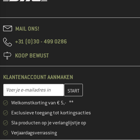
MAIL ONS!
+31 (0)30 - 499 0286
KOOP BEWUST
KLANTENACCOUNT AANMAKEN
Vul je e-mailadres hier in en maak in de volgende stap je klanten
Voer je e-mailadres in
Welkomstkorting van € 5,- **
Exclusieve toegang tot kortingsacties
Sla producten op je verlanglijstje op
Verjaardagsverrassing