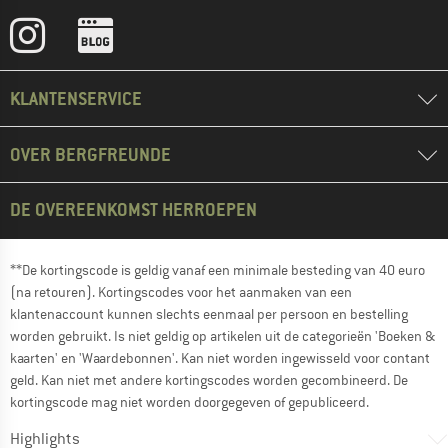
KLANTENSERVICE
OVER BERGFREUNDE
DE OVEREENKOMST HERROEPEN
**De kortingscode is geldig vanaf een minimale besteding van 40 euro
(na retouren). Kortingscodes voor het aanmaken van een
klantenaccount kunnen slechts eenmaal per persoon en bestelling
worden gebruikt. Is niet geldig op artikelen uit de categorieën 'Boeken &
kaarten' en 'Waardebonnen'. Kan niet worden ingewisseld voor contant
geld. Kan niet met andere kortingscodes worden gecombineerd. De
kortingscode mag niet worden doorgegeven of gepubliceerd.
Highlights