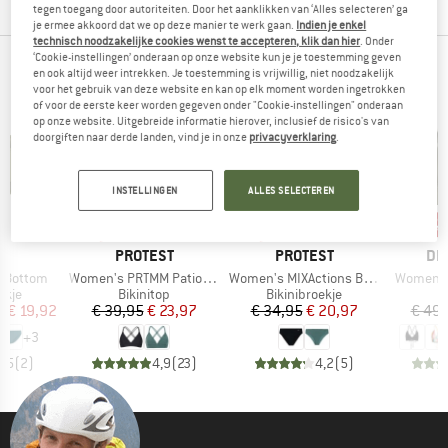
tegen toegang door autoriteiten. Door het aanklikken van ‘Alles selecteren’ ga
je ermee akkoord dat we op deze manier te werk gaan.
Indien je enkel
technisch noodzakelijke cookies wenst te accepteren, klik dan hier
. Onder
‘Cookie-instellingen’ onderaan op onze website kun je je toestemming geven
ONZE BESTSELLERS VOOR JOU
en ook altijd weer intrekken. Je toestemming is vrijwillig, niet noodzakelijk
voor het gebruik van deze website en kan op elk moment worden ingetrokken
of voor de eerste keer worden gegeven onder "Cookie-instellingen" onderaan
op onze website. Uitgebreide informatie hierover, inclusief de risico's van
doorgiften naar derde landen, vind je in onze
privacyverklaring
.
INSTELLINGEN
ALLES SELECTEREN
%
-40%
-40%
-4
Korting
Korting
Kort
MERK
MERK
ME
LL
PROTEST
PROTEST
DE
Artikel
Artikel
Artikel
a Bottom
Women's PRTMM Patio Triangle
Women's MIXActions Bikini Bottom
Women's 
roep
Productgroep
Productgroep
P
ekje
Bikinitop
Bikinibroekje
B
ijs
rlaagde prijs
Prijs
Verlaagde prijs
Prijs
Verlaagde prijs
f
€ 19,92
€ 39,95
€ 23,97
€ 34,95
€ 20,97
€ 49,
+
3
3,5
(
2
)
4,9
(
23
)
4,2
(
5
)