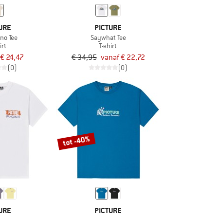
URE
PICTURE
ino Tee
Saywhat Tee
irt
T-shirt
€ 24,47
€ 34,95
vanaf € 22,72
(0)
(0)
tot -40%
URE
PICTURE