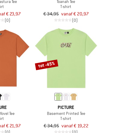
stura Tee
Toanah Tee
irt
T-shirt
naf € 23,97
€ 34,95
vanaf € 20,97
(0)
(0)
tot -45%
URE
PICTURE
ovel Tee
Basement Printed Tee
irt
T-shirt
naf € 21,97
€ 34,95
vanaf € 19,22
(0)
(0)