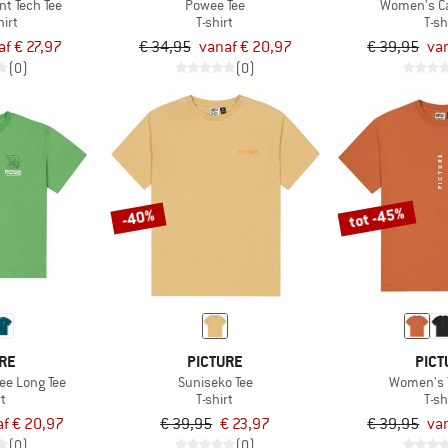
t Tech Tee
Powee Tee
Women's Ca
irt
T-shirt
T-sh
af € 27,97
€ 34,95
vanaf € 20,97
€ 39,95
va
(0)
(0)
tot -45%
-40%
RE
PICTURE
PICT
e Long Tee
Suniseko Tee
Women's Y
rt
T-shirt
T-sh
f € 20,97
€ 39,95
€ 23,97
€ 39,95
va
(0)
(0)