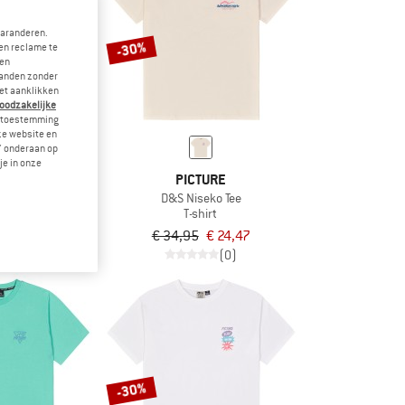
garanderen.
-30%
en reclame te
 en
landen zonder
et aanklikken
noodzakelijke
je toestemming
eze website en
" onderaan op
je in onze
URE
PICTURE
 Tee
D&S Niseko Tee
irt
T-shirt
naf € 24,47
€ 34,95
€ 24,47
(0)
(0)
-30%