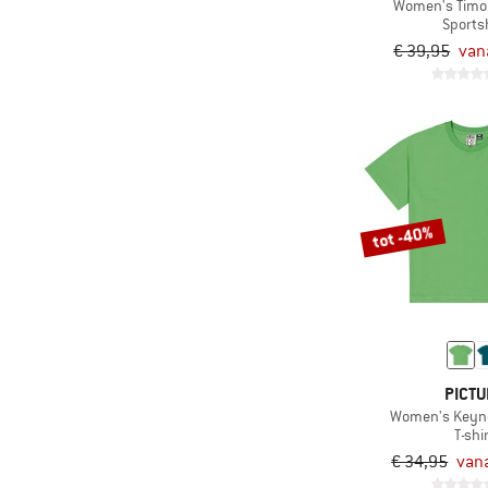
Women's Timon
Sportsh
(3)
Didriksons
€ 39,95
van
(9)
Dynafit
(20)
E9
(5)
Ecoalf
(8)
Edelrid
(18)
ELBSAND
tot -40%
(3)
Elevenate
(1)
Elvine
(1)
Endura
(1)
ENDURANCE
(4)
Evoc
PICTU
(1)
Filson
Women's Keyne
T-shi
(2)
Finkid
€ 34,95
vana
(38)
Fjällräven