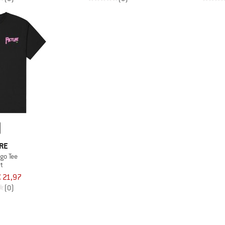
RE
go Tee
rt
 21,97
(0)