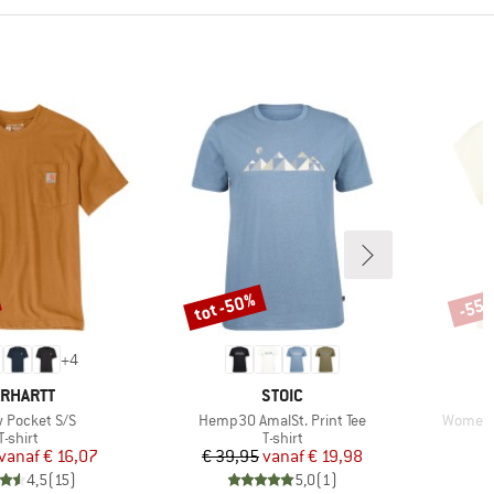
tot -50%
-55
Korting
Korti
+
4
ERK
MERK
RHARTT
STOIC
Artikel
Artikel
 Pocket S/S
Hemp30 AmalSt. Print Tee
Women's
Productgroep
Productgroep
T-shirt
T-shirt
Prijs
Verlaagde prijs
Prijs
Verlaagde prijs
vanaf
€ 16,07
€ 39,95
vanaf
€ 19,98
4,5
(
15
)
5,0
(
1
)