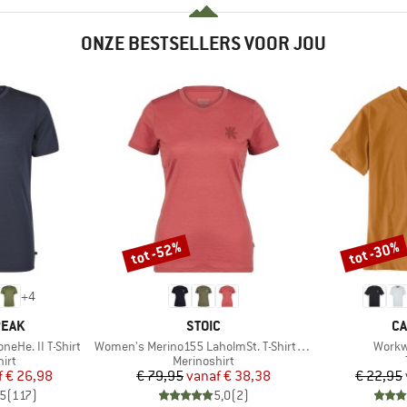
ONZE BESTSELLERS VOOR JOU
tot -52%
tot -30%
Korting
Korting
+
4
MERK
M
PEAK
STOIC
CA
Artikel
Artikel
eHe. II T-Shirt
Women's Merino155 LaholmSt. T-Shirt Daisy Flower
Workw
groep
Productgroep
irt
Merinoshirt
ijs
rlaagde prijs
Prijs
Verlaagde prijs
f
€ 26,98
€ 79,95
vanaf
€ 38,38
€ 22,95
,5
(
117
)
5,0
(
2
)