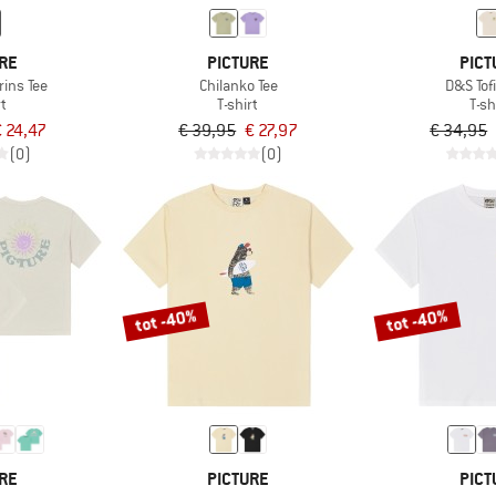
RE
PICTURE
PICT
rins Tee
Chilanko Tee
D&S Tof
rt
T-shirt
T-sh
€ 24,47
€ 39,95
€ 27,97
€ 34,95
(0)
(0)
tot -40%
tot -40%
RE
PICTURE
PICT