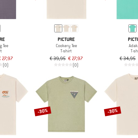
RE
PICTURE
PICT
g Tee
Cookery Tee
Adak
rt
T-shirt
T-sh
€ 27,97
€ 39,95
€ 27,97
€ 34,95
(0)
(0)
-30%
-30%