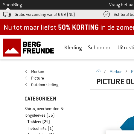
Naar
Shop
Blog
Vraag het a
Gratis verzending vanaf € 69 (NL)
Achteraf b
Nu tot maar liefst -50% in de zomersale!
Kleding
Schoenen
Uitrust
Startpagina
Merken
/
Merken
/
P
Picture
PICTURE O
Outdoorkleding
CATEGORIEËN
Shirts, overhemden &
longsleeves
(36)
T-shirts
(21)
Fietsshirts
(1)