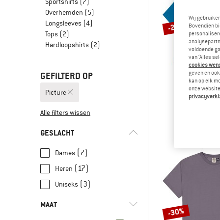
Sportshirts
(7)
Overhemden
(5)
Wij gebruike
Longsleeves
(4)
-25%
Bovendien bi
Tops
(2)
personalisere
analysepartn
Hardloopshirts
(2)
voldoende ga
van ‘Alles se
cookies wenst
geven en ook 
GEFILTERD OP
kan op elk m
onze website.
Picture
PICTU
privacyverkl
Timont S/S Urb
Alle filters wissen
Sportsh
€ 39,95
€
GESLACHT
(7)
Dames
(17)
Heren
(3)
Uniseks
MAAT
-30%