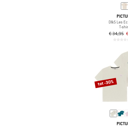
(2)
Berghaus
PICTU
(32)
Billabong
D&S Les Ec
(15)
T-shi
Black Diamond
€ 34,95
(9)
Bogner Fire+Ice
(9)
Brixton
(14)
Carhartt
(39)
Chillaz
(20)
CMP
tot -30%
(5)
Color Kids
(13)
Columbia
(1)
Cotopaxi
(2)
Craghoppers
(26)
DEDICATED
PICTU
(17)
Devold