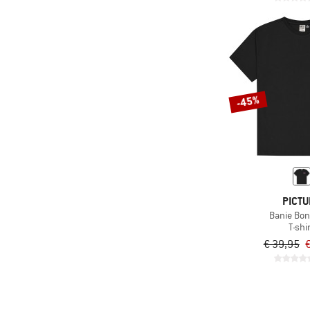
(5)
FOX Racing
(2)
Goldbergh
(1)
Gonso
(33)
GreenBomb
-45%
(3)
Grüezi Bag
(4)
Haglöfs
(4)
Halo
(8)
Heber Peak
(7)
Helly Hansen
PICTU
Banie Bon
(9)
Hurley
T-shi
(41)
Icebreaker
€ 39,95
€
(27)
Iriedaily
(2)
Isbjörn
(2)
Ivanhoe of Sweden