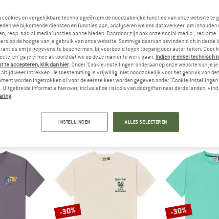
n cookies en vergelijkbare technologieën om de noodzakelijke functies van onze website te 
tot -40%
tot -30%
eden we bijkomende diensten en functies aan, analyseren we ons dataverkeer, om inhouden 
n, resp. social-mediafuncties aan te bieden. Daardoor zijn ook onze social-media-, reclame-
ers op de hoogte van je gebruik van onze website. Sommige daarvan bevinden zich in derde 
ranties om je gegevens te beschermen, bijvoorbeeld tegen toegang door autoriteiten. Door h
lecteren’ ga je ermee akkoord dat we op deze manier te werk gaan.
Indien je enkel technisch 
 te accepteren, klik dan hier
. Onder ‘Cookie-instellingen’ onderaan op onze website kun je 
altijd weer intrekken. Je toestemming is vrijwillig, niet noodzakelijk voor het gebruik van d
oment worden ingetrokken of voor de eerste keer worden gegeven onder "Cookie-instellingen
 Uitgebreide informatie hierover, inclusief de risico's van doorgiften naar derde landen, vind 
RE
PICTURE
PICT
aring
.
an Tech Tee
Lil Cork Tee
Yorra
irt
T-shirt
T-sh
INSTELLINGEN
ALLES SELECTEREN
 29,96
€ 39,95
vanaf € 23,97
€ 34,95
va
4,5
(2)
5,0
(1)
-30%
-30%