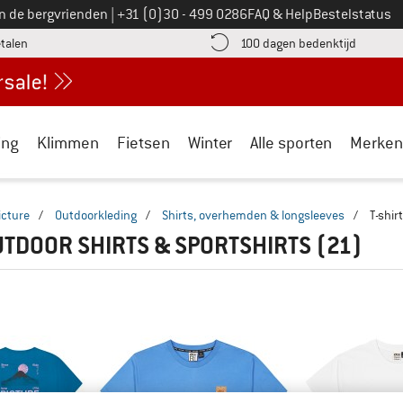
Bel ons op
an de bergvrienden
|
+31 (0)30 - 499 0286
FAQ & Help
Bestelstatus
vind de betalingsinformatie hier! Opent in een infovak
Vind de b
etalen
100 dagen bedenktijd
ing
Klimmen
Fietsen
Winter
Alle sporten
Merken
icture
/
Outdoorkleding
/
Shirts, overhemden & longsleeves
/
T-shir
UTDOOR SHIRTS & SPORTSHIRTS
(21)