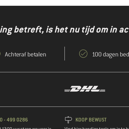
g betreft, is het nu tijd om in ac
Achteraf betalen
100 dagen bed
0 - 499 0286
KOOP BEWUST
-17:00 uur staan we voor je
Vind hier handige tools om je te h