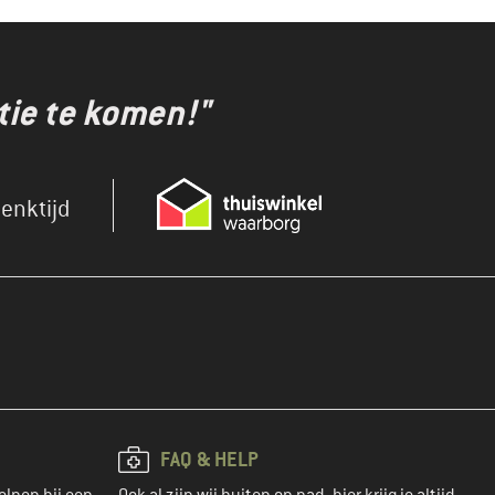
tie te komen!"
enktijd
FAQ & HELP
elpen bij een
Ook al zijn wij buiten op pad, hier krijg je altijd