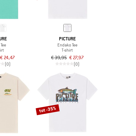
URE
PICTURE
 Tee
Endako Tee
irt
T-shirt
€ 24,47
€ 39,95
€ 27,97
(0)
(0)
tot -35%