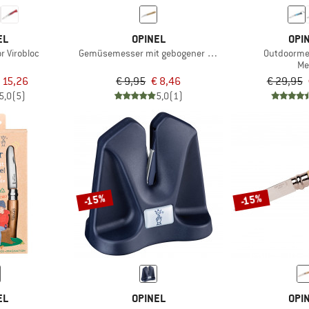
EL
OPINEL
OPI
r Virobloc
Gemüsemesser mit gebogener Klinge
Outdoormes
Me
 15,26
€ 9,95
€ 8,46
€ 29,95
5,0
(5)
5,0
(1)
-15%
-15%
EL
OPINEL
OPI