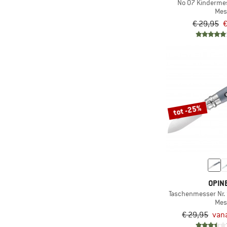
No 07 Kindermes
Mes
€ 29,95
€
tot -25%
OPIN
Taschenmesser Nr.
Mes
€ 29,95
vana