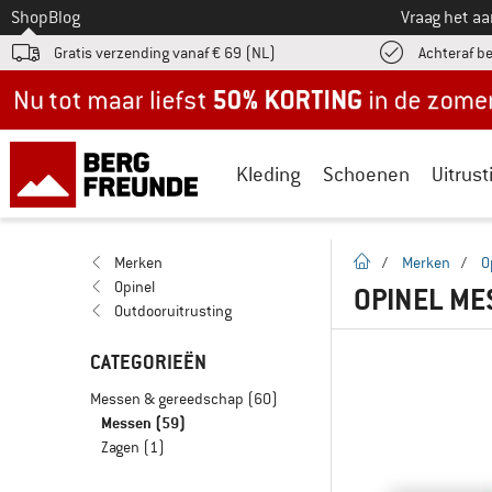
Naar
Shop
Blog
Vraag het a
Gratis verzending vanaf € 69 (NL)
Achteraf b
Nu tot maar liefst -50% in de zomersale!
Kleding
Schoenen
Uitrust
Startpagina
Merken
/
Merken
/
O
Opinel
OPINEL ME
Outdooruitrusting
CATEGORIEËN
Messen & gereedschap
(60)
Messen
(59)
Zagen
(1)