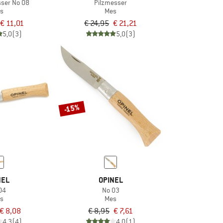
ser No 08
Pilzmesser
s
Mes
€ 11,01
€ 24,95
€ 21,21
5,0
(3)
5,0
(3)
-15%
NEL
OPINEL
04
No 03
s
Mes
€ 8,08
€ 8,95
€ 7,61
4,3
(4)
4,0
(1)