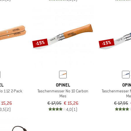
-15%
-15%
EL
OPINEL
OPI
Küchenmesser No 112 2-Pack
Taschenmesser No 10 Carbon
Taschenmesser 
Mes
Me
 15,26
€ 17,95
€ 15,26
€ 17,95
3,5
(2)
4,0
(1)