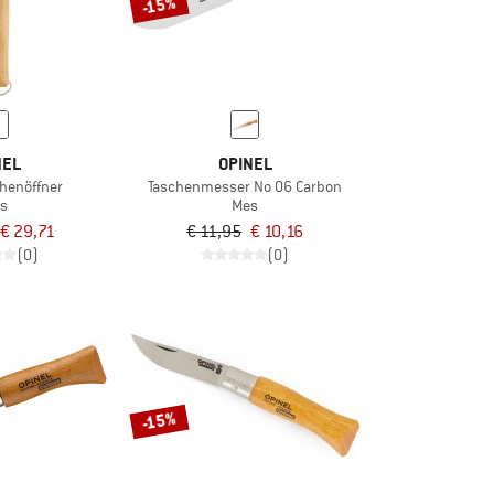
-15%
NEL
OPINEL
chenöffner
Taschenmesser No 06 Carbon
s
Mes
€ 29,71
€ 11,95
€ 10,16
(0)
(0)
-15%