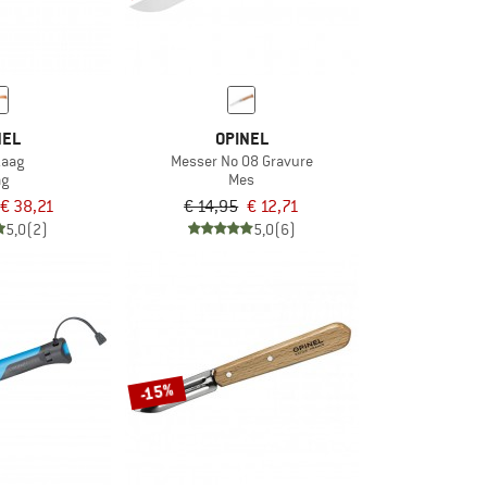
NEL
OPINEL
zaag
Messer No 08 Gravure
ag
Mes
€ 38,21
€ 14,95
€ 12,71
5,0
(2)
5,0
(6)
-15%