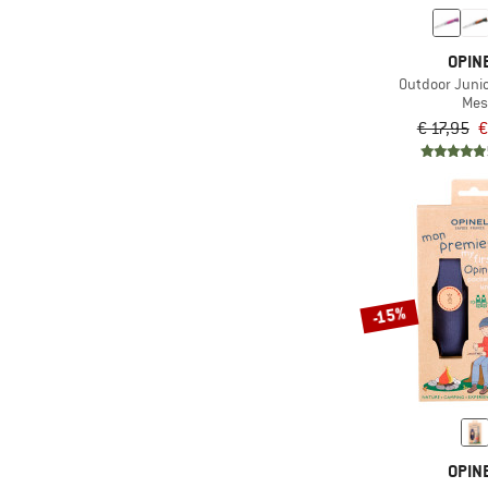
OPIN
Outdoor Junio
Mes
€ 17,95
€
-15%
OPIN