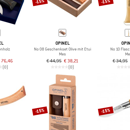
-15%
-15%
EL
OPINEL
OPI
enholz
No 08 Geschenkset Olive mit Etui
No 10 Flas
Mes
Me
 76,46
€ 44,95
€ 38,21
€ 34,95
(0)
(0)
-15%
-15%