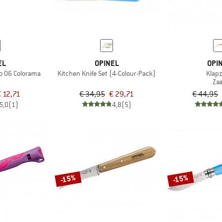
EL
OPINEL
OPI
o 06 Colorama
Kitchen Knife Set (4-Colour-Pack)
Klap
Za
 12,71
€ 34,95
€ 29,71
€ 44,95
5,0
(1)
4,8
(5)
-15%
-15%