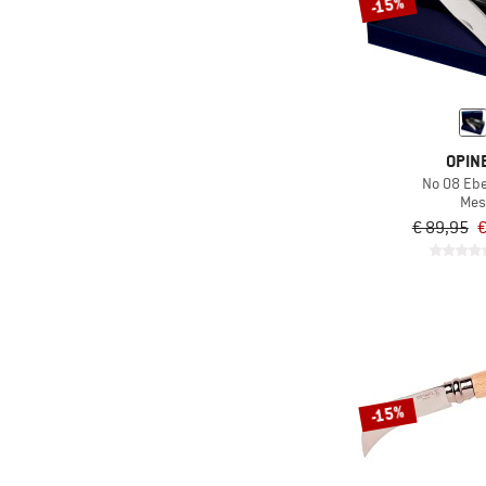
-15%
OPIN
No 08 Eb
Mes
€ 89,95
€
-15%