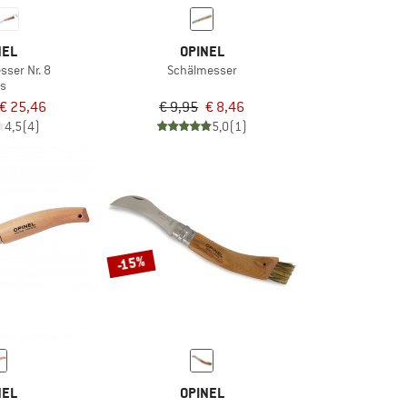
NEL
OPINEL
ser Nr. 8
Schälmesser
s
€ 25,46
€ 9,95
€ 8,46
4,5
(4)
5,0
(1)
-15%
NEL
OPINEL