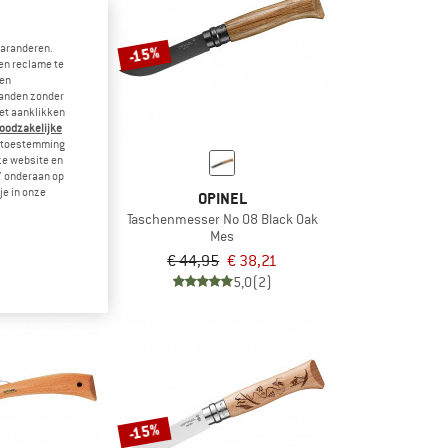
garanderen.
-15%
en reclame te
 en
landen zonder
et aanklikken
noodzakelijke
je toestemming
eze website en
" onderaan op
je in onze
NEL
OPINEL
ser No 08
Taschenmesser No 08 Black Oak
s
Mes
€ 15,26
€ 44,95
€ 38,21
4,5
(2)
5,0
(2)
-15%