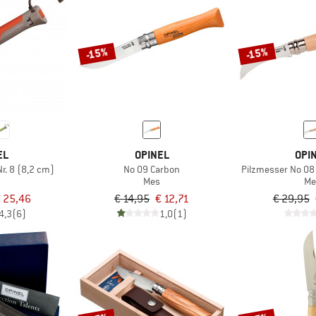
-15%
-15%
EL
OPINEL
OPI
r. 8 (8,2 cm)
No 09 Carbon
Pilzmesser No 08 
Mes
Me
 25,46
€ 14,95
€ 12,71
€ 29,95
4,3
(6)
1,0
(1)