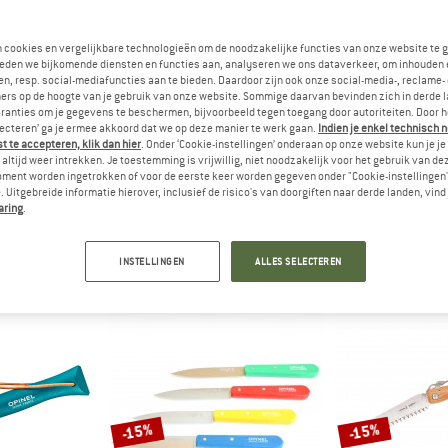
n cookies en vergelijkbare technologieën om de noodzakelijke functies van onze website te 
-15%
-15%
eden we bijkomende diensten en functies aan, analyseren we ons dataverkeer, om inhouden 
n, resp. social-mediafuncties aan te bieden. Daardoor zijn ook onze social-media-, reclame-
ers op de hoogte van je gebruik van onze website. Sommige daarvan bevinden zich in derde 
ranties om je gegevens te beschermen, bijvoorbeeld tegen toegang door autoriteiten. Door h
lecteren’ ga je ermee akkoord dat we op deze manier te werk gaan.
Indien je enkel technisch 
 te accepteren, klik dan hier
. Onder ‘Cookie-instellingen’ onderaan op onze website kun je 
altijd weer intrekken. Je toestemming is vrijwillig, niet noodzakelijk voor het gebruik van d
oment worden ingetrokken of voor de eerste keer worden gegeven onder "Cookie-instellingen
 Uitgebreide informatie hierover, inclusief de risico's van doorgiften naar derde landen, vind 
EL
OPINEL
OPI
aring
.
lorama
No 08 Blau
Taschenmes
Mes
Me
 8,08
€ 17,95
€ 15,26
€ 17,95
INSTELLINGEN
ALLES SELECTEREN
5,0
(2)
5,0
(1)
-15%
-15%