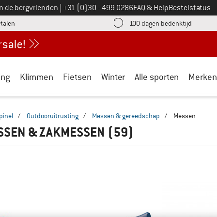
Bel ons op
an de bergvrienden
|
+31 (0)30 - 499 0286
FAQ & Help
Bestelstatus
vind de betalingsinformatie hier! Opent in een infovak
Vind de b
etalen
100 dagen bedenktijd
ing
Klimmen
Fietsen
Winter
Alle sporten
Merken
pinel
/
Outdooruitrusting
/
Messen & gereedschap
/
Messen
SSEN & ZAKMESSEN
(59)