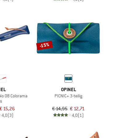
-15%
NEL
OPINEL
No 08 Colorama
PICNIC+ 3-teilig
s
€ 15,26
€ 14,95
€ 12,71
4,0
(3)
4,0
(1)