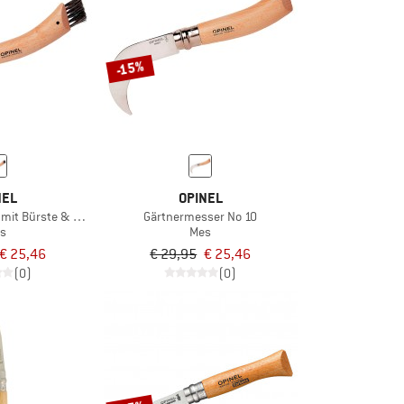
-15%
NEL
OPINEL
mit Bürste & Blister
Gärtnermesser No 10
s
Mes
€ 25,46
€ 29,95
€ 25,46
(0)
(0)