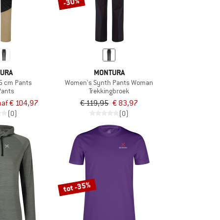
-30%
URA
MONTURA
 5 cm Pants
Women's Synth Pants Woman
Pants
Trekkingbroek
af € 104,97
€ 119,95
€ 83,97
(0)
(0)
tot -35%