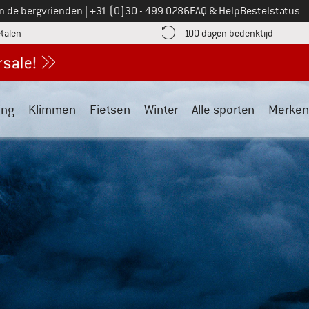
Bel ons op
an de bergvrienden
|
+31 (0)30 - 499 0286
FAQ & Help
Bestelstatus
vind de betalingsinformatie hier! Opent in een infovak
Vind de b
etalen
100 dagen bedenktijd
ing
Klimmen
Fietsen
Winter
Alle sporten
Merken