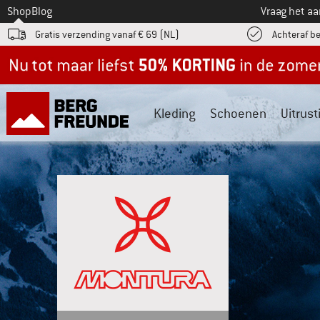
Naar
Shop
Blog
Vraag het a
Gratis verzending vanaf € 69 (NL)
Achteraf b
Nu tot maar liefst -50% in de zomersale!
Kleding
Schoenen
Uitrust