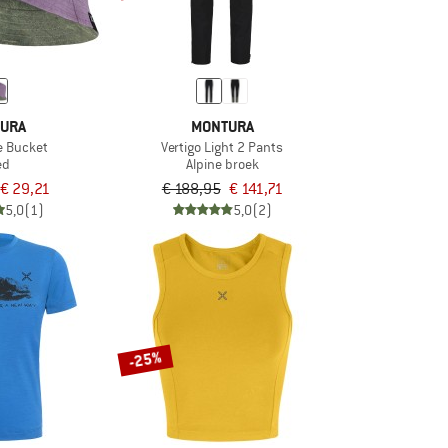
URA
MONTURA
e Bucket
Vertigo Light 2 Pants
ed
Alpine broek
€ 29,21
€ 188,95
€ 141,71
5,0
(1)
5,0
(2)
-25%