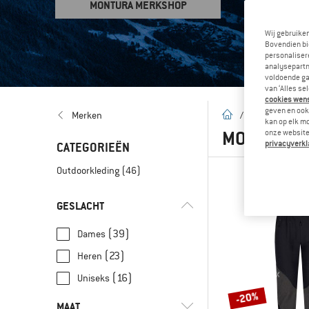
MONTURA MERKSHOP
Wij gebruike
Bovendien bi
personalisere
analysepartn
voldoende ga
van ‘Alles se
cookies wenst
geven en ook 
Startpagina
Merken
/
Merken
/
M
kan op elk m
MONTURA
onze website.
privacyverkl
CATEGORIEËN
Outdoorkleding
(46)
GESLACHT
(39)
Dames
(23)
Heren
(16)
Uniseks
-20%
MAAT