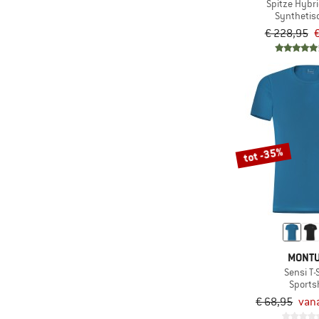
Spitze Hybr
Synthetis
€ 228,95
tot -35%
MONT
Sensi T-
Sportsh
€ 68,95
vana