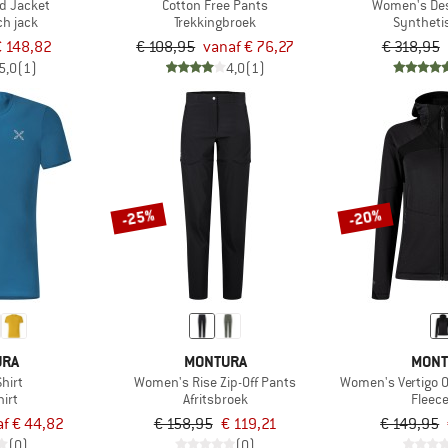
id Jacket
Cotton Free Pants
Women's Des
ch jack
Trekkingbroek
Syntheti
€ 148,82
€ 108,95
vanaf € 76,27
€ 318,95
5,0
(1)
4,0
(1)
-25%
-20%
URA
MONTURA
MONT
Shirt
Women's Rise Zip-Off Pants
Women's Vertigo 
irt
Afritsbroek
Fleec
f € 44,82
€ 158,95
€ 119,21
€ 149,95
(0)
(0)