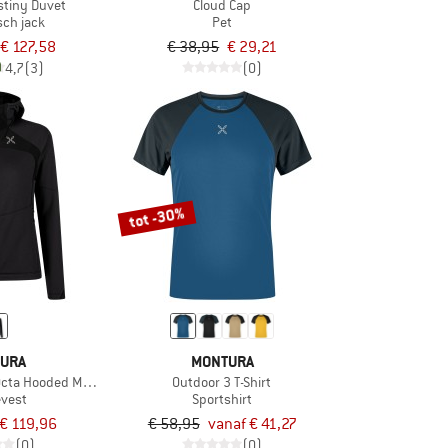
tiny Duvet
Cloud Cap
sch jack
Pet
€ 127,58
€ 38,95
€ 29,21
4,7
(3)
(0)
tot -30%
URA
MONTURA
Octa Hooded Maglia
Outdoor 3 T-Shirt
evest
Sportshirt
€ 119,96
€ 58,95
vanaf € 41,27
(0)
(0)