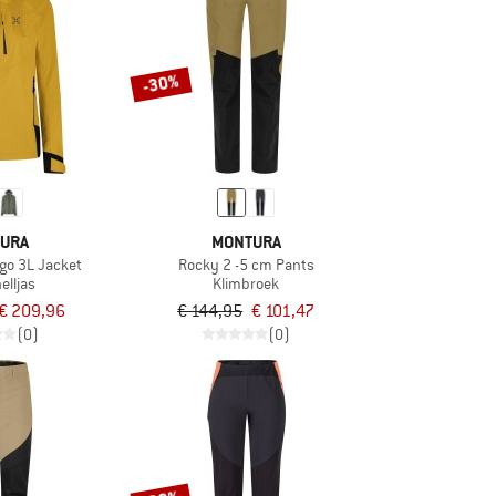
-30%
URA
MONTURA
go 3L Jacket
Rocky 2 -5 cm Pants
elljas
Klimbroek
€ 209,96
€ 144,95
€ 101,47
(0)
(0)