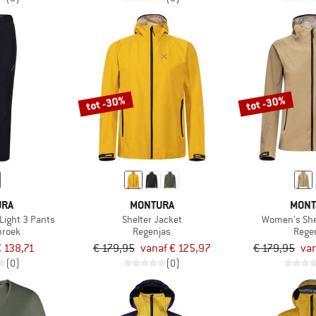
tot -30%
tot -30%
URA
MONTURA
MONT
Light 3 Pants
Shelter Jacket
Women's She
broek
Regenjas
Rege
€ 138,71
€ 179,95
vanaf € 125,97
€ 179,95
van
(0)
(0)