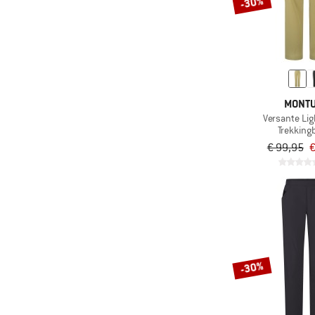
-30%
MONT
Versante Li
Trekking
€ 99,95
€
-30%