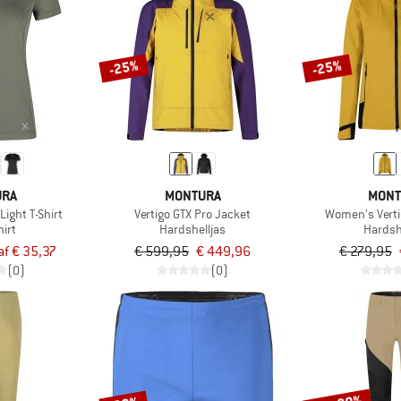
-25%
-25%
URA
MONTURA
MONT
ight T-Shirt
Vertigo GTX Pro Jacket
Women's Verti
irt
Hardshelljas
Hardsh
af € 35,37
€ 599,95
€ 449,96
€ 279,95
(0)
(0)