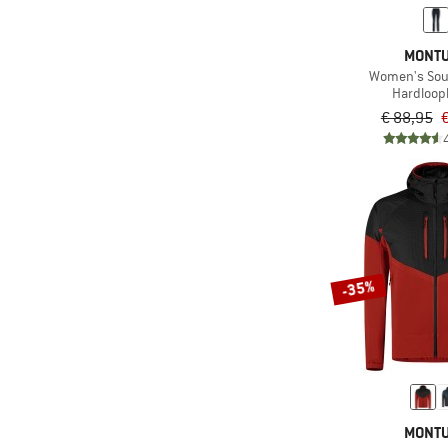
(22)
Wandelen
Alleen producten met
korting
(3)
Work-out
MONT
Women's Sou
Hardloop
€ 88,95
€
-35%
MONT