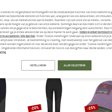
n cookies en vergelijkbare technologieën om de noodzakelijke functies van onze website te 
eden we bijkomende diensten en functies aan, analyseren we ons dataverkeer, om inhouden 
n, resp. social-mediafuncties aan te bieden. Daardoor zijn ook onze social-media-, reclame-
ers op de hoogte van je gebruik van onze website. Sommige daarvan bevinden zich in derde 
ranties om je gegevens te beschermen, bijvoorbeeld tegen toegang door autoriteiten. Door h
lecteren’ ga je ermee akkoord dat we op deze manier te werk gaan.
Indien je enkel technisch 
 te accepteren, klik dan hier
. Onder ‘Cookie-instellingen’ onderaan op onze website kun je 
altijd weer intrekken. Je toestemming is vrijwillig, niet noodzakelijk voor het gebruik van d
ontura
oment worden ingetrokken of voor de eerste keer worden gegeven onder "Cookie-instellingen
(46)
 Uitgebreide informatie hierover, inclusief de risico's van doorgiften naar derde landen, vind 
aring
.
INSTELLINGEN
ALLES SELECTEREN
-20%
-25%