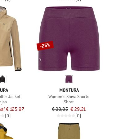
-25%
URA
MONTURA
lter Jacket
Women's Shiva Shorts
njas
Short
af € 125,97
€ 38,95
€ 29,21
(0)
(0)