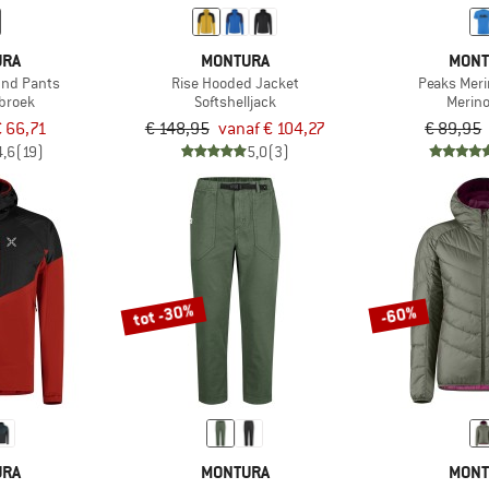
URA
MONTURA
MONT
nd Pants
Rise Hooded Jacket
Peaks Meri
broek
Softshelljack
Merino
 66,71
€ 148,95
vanaf € 104,27
€ 89,95
4,6
(19)
5,0
(3)
tot -30%
-60%
URA
MONTURA
MONT