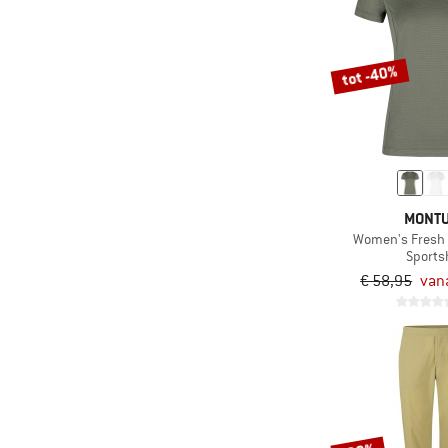
tot -40%
MONT
Women's Fresh L
Sportsh
€ 58,95
van