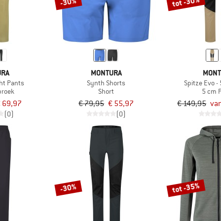
tot -30%
-30%
URA
MONTURA
MONT
ght Pants
Synth Shorts
Spitze Evo -
broek
Short
5 cm 
 69,97
€ 79,95
€ 55,97
€ 149,95
van
(0)
(0)
tot -35%
-30%