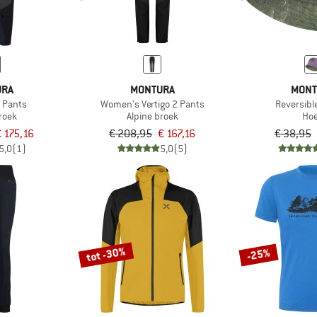
URA
MONTURA
MONT
0 Pants
Women's Vertigo 2 Pants
Reversibl
roek
Alpine broek
Ho
 175,16
€ 208,95
€ 167,16
€ 38,95
5,0
(1)
5,0
(5)
tot -30%
-25%