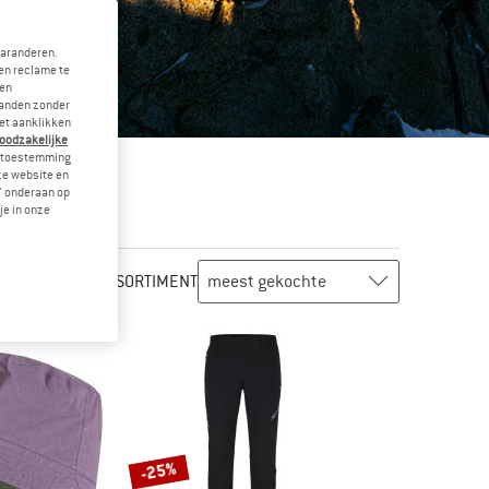
garanderen.
en reclame te
 en
landen zonder
et aanklikken
noodzakelijke
je toestemming
eze website en
" onderaan op
je in onze
ASSORTIMENT
-25%