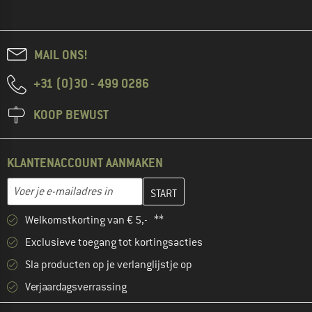
MAIL ONS!
+31 (0)30 - 499 0286
KOOP BEWUST
KLANTENACCOUNT AANMAKEN
Vul je e-mailadres hier in en maak in de volgende stap je klanten
E-mailadres
Welkomstkorting van € 5,- **
Exclusieve toegang tot kortingsacties
Sla producten op je verlanglijstje op
Verjaardagsverrassing