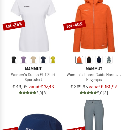
tot -25%
tot -40%
MAMMUT
MAMMUT
Women's Ducan FL T-Shirt
Women's Linard Guide Hardshell Ho
Sportshirt
Regenjas
€ 49,95
vanaf € 37,46
€ 269,95
vanaf € 161,97
5,0
(3)
5,0
(2)