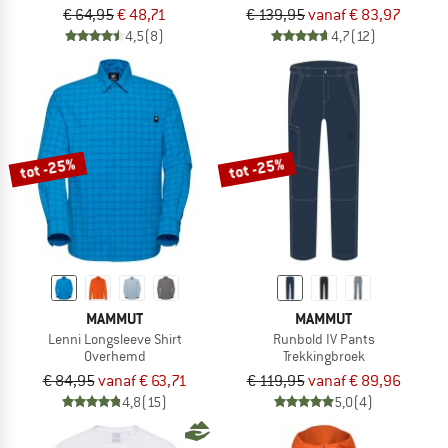
€ 64,95
€ 48,71
€ 139,95
vanaf € 83,97
4,5
(8)
4,7
(12)
tot -25%
tot -25%
MAMMUT
MAMMUT
Lenni Longsleeve Shirt
Runbold IV Pants
Overhemd
Trekkingbroek
€ 84,95
vanaf € 63,71
€ 119,95
vanaf € 89,96
4,8
(15)
5,0
(4)