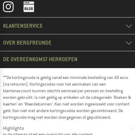
KLANTENSERVICE
OVER BERGFREUNDE
DE OVEREENKOMST HERROEPEN
**De kortingscode is geldig vanaf een minimale besteding van 40 euro
(na retouren). Kortingscodes voor het aanmaken van een
klantenaccount kunnen slechts eenmaal per persoon en bestelling
worden gebruikt. Is niet geldig op artikelen uit de categorieën 'Boeken &
kaarten' en 'Waardebonnen'. Kan niet worden ingewisseld voor contant
geld. Kan niet met andere kortingscodes worden gecombineerd. De
kortingscode mag niet worden doorgegeven of gepubliceerd.
Highlights
In de
sitemap
staat een overzicht van alle content.