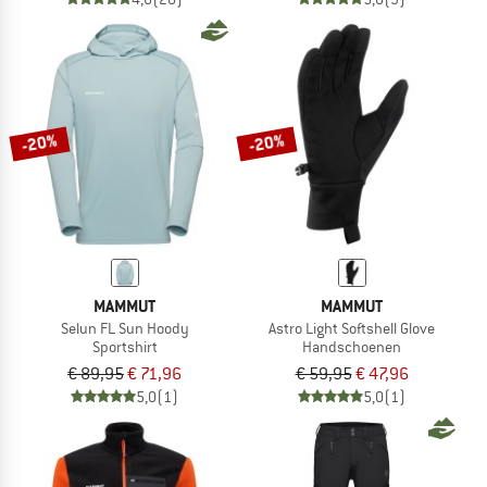
-20%
-20%
MAMMUT
MAMMUT
Selun FL Sun Hoody
Astro Light Softshell Glove
Sportshirt
Handschoenen
€ 89,95
€ 71,96
€ 59,95
€ 47,96
5,0
(1)
5,0
(1)