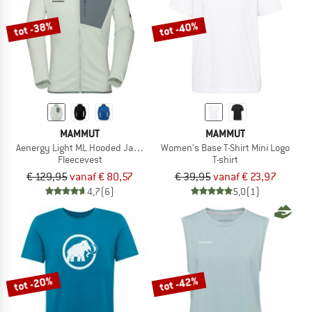
tot -38%
tot -40%
MAMMUT
MAMMUT
Aenergy Light ML Hooded Jacket
Women's Base T-Shirt Mini Logo
Fleecevest
T-shirt
€ 129,95
vanaf € 80,57
€ 39,95
vanaf € 23,97
4,7
(6)
5,0
(1)
tot -20%
tot -42%