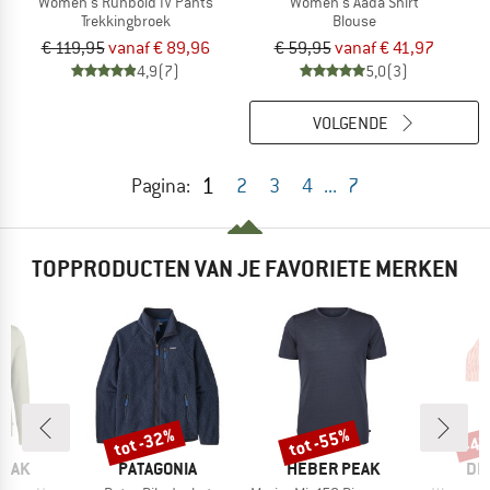
Women's Runbold IV Pants
Women's Aada Shirt
Trekkingbroek
Blouse
€ 119,95
vanaf € 89,96
€ 59,95
vanaf € 41,97
4,9
(7)
5,0
(3)
VOLGENDE
1
Pagina:
2
3
4
...
7
TOPPRODUCTEN VAN JE FAVORIETE MERKEN
%
tot -32%
tot -55%
-4
Korting
Korting
Kort
MERK
MERK
ME
PEAK
PATAGONIA
HEBER PEAK
DE