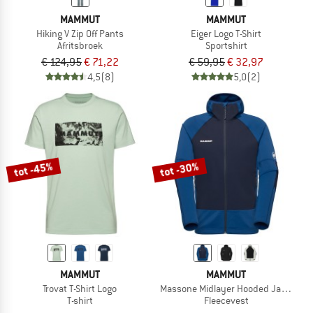
MAMMUT
MAMMUT
Hiking V Zip Off Pants
Eiger Logo T-Shirt
Afritsbroek
Sportshirt
€ 124,95
€ 71,22
€ 59,95
€ 32,97
4,5
(8)
5,0
(2)
tot -45%
tot -30%
MAMMUT
MAMMUT
Trovat T-Shirt Logo
Massone Midlayer Hooded Jacket
T-shirt
Fleecevest