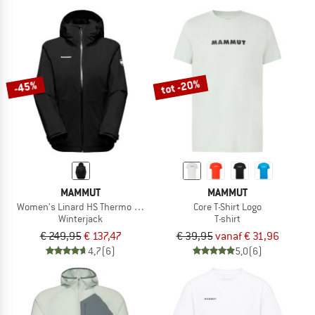
tot -20%
-45%
MAMMUT
MAMMUT
Women's Linard HS Thermo Hooded Jacket
Core T-Shirt Logo
Winterjack
T-shirt
€ 249,95
€ 137,47
€ 39,95
vanaf € 31,96
4,7
(6)
5,0
(6)