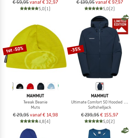
€ 59,95
vanaf € 32,97
€ 139,95
vanaf € 97,97
5,0
(1)
5,0
(2)
tot -50%
-35%
MAMMUT
MAMMUT
Tweak Beanie
Ultimate Comfort SO Hooded Jacket 
Muts
Softshelljack
€ 29,95
vanaf € 14,98
€ 239,95
€ 155,97
4,8
(4)
5,0
(2)