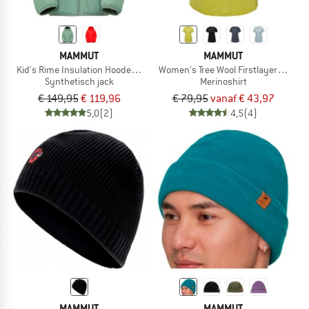
MAMMUT
MAMMUT
Kid's Rime Insulation Hooded Jacket
Women's Tree Wool Firstlayer T-Shirt
Synthetisch jack
Merinoshirt
€ 149,95
€ 119,96
€ 79,95
vanaf € 43,97
5,0
(2)
4,5
(4)
MAMMUT
MAMMUT