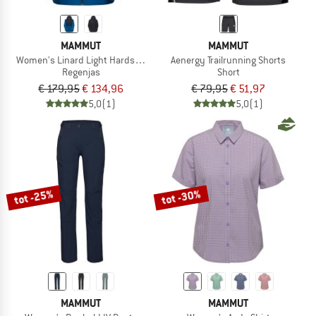
MAMMUT
MAMMUT
Women's Linard Light Hardshell Hooded Jacket
Aenergy Trailrunning Shorts
Regenjas
Short
€ 179,95
€ 134,96
€ 79,95
€ 51,97
5,0
(1)
5,0
(1)
tot -25%
tot -30%
MAMMUT
MAMMUT