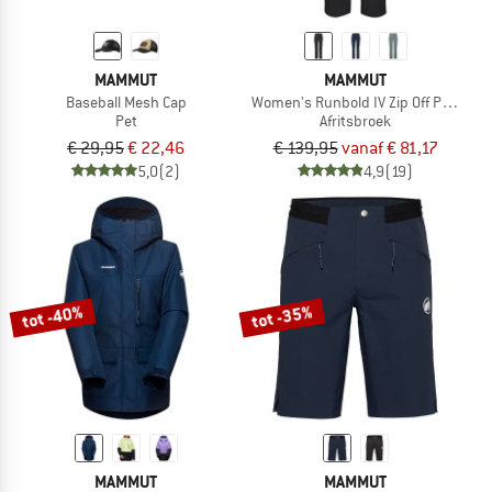
MAMMUT
MAMMUT
Baseball Mesh Cap
Women's Runbold IV Zip Off Pants
Pet
Afritsbroek
€ 29,95
€ 22,46
€ 139,95
vanaf € 81,17
5,0
(2)
4,9
(19)
tot -40%
tot -35%
MAMMUT
MAMMUT