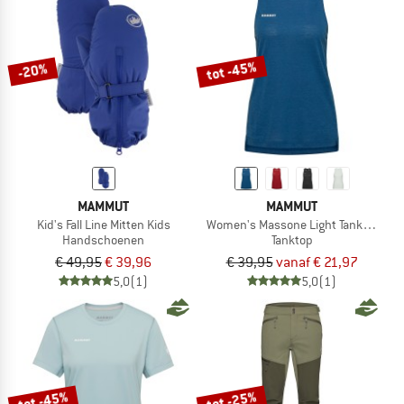
tot -45%
-20%
MAMMUT
MAMMUT
Kid's Fall Line Mitten Kids
Women's Massone Light Tank Top
Handschoenen
Tanktop
€ 49,95
€ 39,96
€ 39,95
vanaf € 21,97
5,0
(1)
5,0
(1)
tot -45%
tot -25%