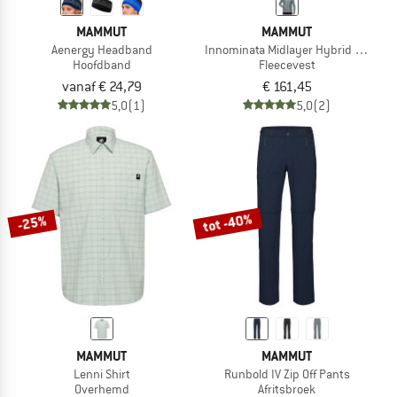
MAMMUT
MAMMUT
Aenergy Headband
Innominata Midlayer Hybrid Jacket
Hoofdband
Fleecevest
vanaf € 24,79
€ 161,45
5,0
(1)
5,0
(2)
tot -40%
-25%
MAMMUT
MAMMUT
Lenni Shirt
Runbold IV Zip Off Pants
Overhemd
Afritsbroek