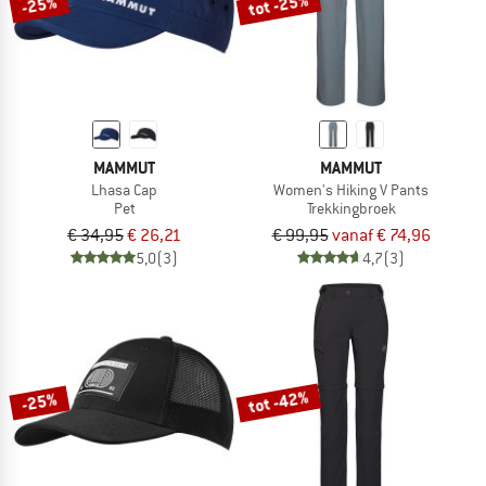
tot -25%
-25%
MAMMUT
MAMMUT
Lhasa Cap
Women's Hiking V Pants
Pet
Trekkingbroek
€ 34,95
€ 26,21
€ 99,95
vanaf € 74,96
5,0
(3)
4,7
(3)
tot -42%
-25%