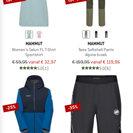
MAMMUT
MAMMUT
Women's Selun FL T-Shirt
Taiss Softshell Pants
Sportshirt
Alpine broek
€ 59,95
vanaf € 32,97
€ 159,95
vanaf € 119,96
5,0
(1)
5,0
(6)
-25%
-35%