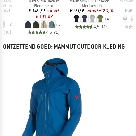
Artikel
Artikel
Artikel
. Zip Hoody
Retro Pile Jacket
MerinoMix150 PineconeHe. II T-Shirt
Women's 
ep
Productgroep
Productgroep
P
apuchon
Fleecevest
Merinoshirt
B
ijs
rlaagde prijs
Prijs
Verlaagde prijs
Prijs
Verlaagde prijs
vanaf
€ 149,95
vanaf
€ 59,95
vanaf
€ 26,98
€ 49,
87
€ 101,97
+
4
+
2
+
1
4,5
(
117
)
,6
(
10
)
4,6
(
71
)
ONTZETTEND GOED: MAMMUT OUTDOOR KLEDING