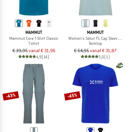
MAMMUT
MAMMUT
Mammut Core T-Shirt Classic
Women's Selun FL Cap Sleeve Top
T-shirt
Tanktop
€ 39,95
vanaf € 31,96
€ 54,95
vanaf € 31,87
4,9
(14)
5,0
(1)
-43%
-45%