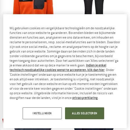
Wij gebruiken cookies en vergelijkbare technologieën om de noodzakelijke
functies van onze website te garanderen. Bovendien bieden we bijkomende
diensten en functies aan, analyseren we ons dataverkeer, om inhouden en
reclame te personaliseren, resp. social-mediafuncties aan te bieden. Daardoor
zijn ook onze social-media-, reclame- en analysepartners op de hoogte van je
gebruik van onze website. Sommige daarvan bevinden zich in derde landen
zonder voldoende garanties om je gegevens te beschermen, bijvoorbeeld
MAMMUT
MAMMUT
tegen toegang door autoriteiten. Door het aanklikken van ‘Alles selecteren’ ga
Innominata Midlayer Jacket
Zinal Guide Softshell Hybrid Pants
je ermee akkoord dat we op deze manier te werk gaan.
Indien je enkel
Fleecevest
Trekkingbroek
technisch noodzakelijke cookies wenst te accepteren, klik dan hier
. Onder
‘Cookie-instellingen’ onderaan op onze website kun je je toestemming geven
€ 142,45
€ 189,95
en ook altijd weer intrekken. Je toestemming is vrijwillig, niet noodzakelijk
5,0
(1)
5,0
(3)
voor het gebruik van deze website en kan op elk moment worden ingetrokken
of voor de eerste keer worden gegeven onder "Cookie-instellingen" onderaan
op onze website. Uitgebreide informatie hierover, inclusief de risico's van
doorgiften naar derde landen, vind je in onze
privacyverklaring
.
INSTELLINGEN
ALLES SELECTEREN
-15%