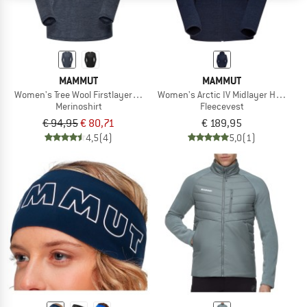
MAMMUT
MAMMUT
Women's Tree Wool Firstlayer Longsleeve
Women's Arctic IV Midlayer Hooded 
Merinoshirt
Fleecevest
€ 94,95
€ 80,71
€ 189,95
4,5
(4)
5,0
(1)