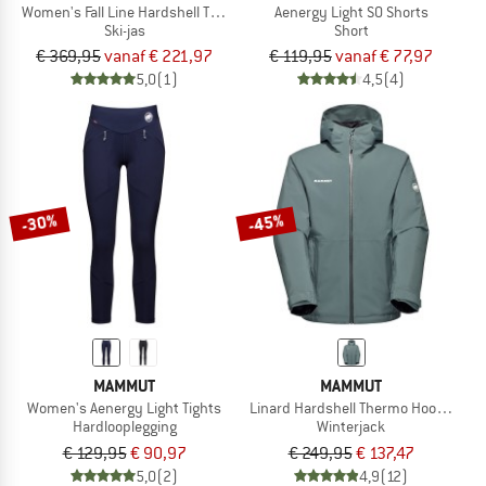
Women's Fall Line Hardshell Thermo Hooded Jacket
Aenergy Light SO Shorts
Ski-jas
Short
€ 369,95
vanaf € 221,97
€ 119,95
vanaf € 77,97
5,0
(1)
4,5
(4)
-30%
-45%
MAMMUT
MAMMUT
Women's Aenergy Light Tights
Linard Hardshell Thermo Hooded Ja
Hardlooplegging
Winterjack
€ 129,95
€ 90,97
€ 249,95
€ 137,47
5,0
(2)
4,9
(12)