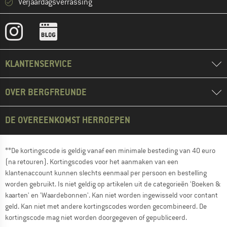
Verjaardagsverrassing
KLANTENSERVICE
OVER BERGFREUNDE
DE OVEREENKOMST HERROEPEN
**De kortingscode is geldig vanaf een minimale besteding van 40 euro
(na retouren). Kortingscodes voor het aanmaken van een
klantenaccount kunnen slechts eenmaal per persoon en bestelling
worden gebruikt. Is niet geldig op artikelen uit de categorieën 'Boeken &
kaarten' en 'Waardebonnen'. Kan niet worden ingewisseld voor contant
geld. Kan niet met andere kortingscodes worden gecombineerd. De
kortingscode mag niet worden doorgegeven of gepubliceerd.