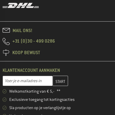
MAIL ONS!
+31 (0)30 - 499 0286
KOOP BEWUST
KLANTENACCOUNT AANMAKEN
Vul je e-mailadres hier in en maak in de volgende stap je klanten
E-mailadres
Welkomstkorting van € 5,- **
Exclusieve toegang tot kortingsacties
Sla producten op je verlanglijstje op