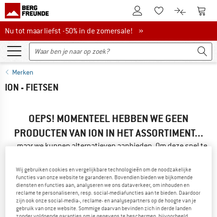
De klantenaccount
Naar
Naar de verlanglijs
Naar de pro
Nu tot maar liefst -50% in de zomersale!
Nu tot maar liefst -50% in de zomersale! »
Merken
ION - FIETSEN
OEPS! MOMENTEEL HEBBEN WE GEEN
PRODUCTEN VAN ION IN HET ASSORTIMENT...
... maar we kunnen alternatieven aanbieden. Om deze snel te
vinden, kun je een van de volgende mogelijkheden
gebruiken:
Wij gebruiken cookies en vergelijkbare technologieën om de noodzakelijke
functies van onze website te garanderen. Bovendien bieden we bijkomende
diensten en functies aan, analyseren we ons dataverkeer, om inhouden en
» Ga terug naar de vorige pagina
en probeer het met minder
reclame te personaliseren, resp. social-mediafuncties aan te bieden. Daardoor
filterwaarden.
zijn ook onze social-media-, reclame- en analysepartners op de hoogte van je
gebruik van onze website. Sommige daarvan bevinden zich in derde landen
zonder voldoende garanties om je gegevens te beschermen, bijvoorbeeld