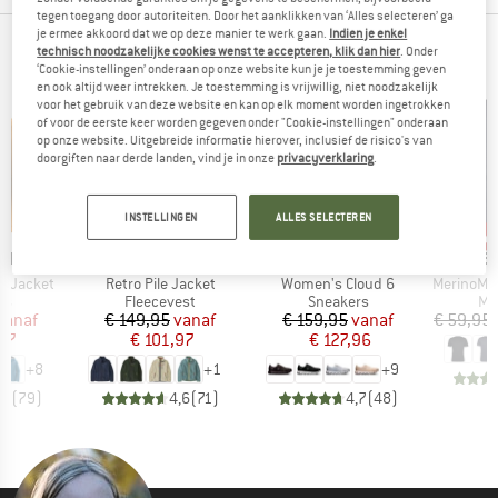
tegen toegang door autoriteiten. Door het aanklikken van ‘Alles selecteren’ ga
je ermee akkoord dat we op deze manier te werk gaan.
Indien je enkel
SUCCESARTIKELEN IN DE SHOP
technisch noodzakelijke cookies wenst te accepteren, klik dan hier
. Onder
‘Cookie-instellingen’ onderaan op onze website kun je je toestemming geven
en ook altijd weer intrekken. Je toestemming is vrijwillig, niet noodzakelijk
voor het gebruik van deze website en kan op elk moment worden ingetrokken
of voor de eerste keer worden gegeven onder "Cookie-instellingen" onderaan
op onze website. Uitgebreide informatie hierover, inclusief de risico's van
doorgiften naar derde landen, vind je in onze
privacyverklaring
.
INSTELLINGEN
ALLES SELECTEREN
%
tot -32%
tot -20%
tot
Korting
Korting
Kort
MERK
MERK
ME
NIA
PATAGONIA
ON
HEB
Artikel
Artikel
Artikel
3L Jacket
Retro Pile Jacket
Women's Cloud 6
MerinoMix150 Pi
tgroep
Productgroep
Productgroep
Pr
as
Fleecevest
Sneakers
Me
ijs
rlaagde prijs
Prijs
Verlaagde prijs
Prijs
Verlaagde prijs
vanaf
€ 149,95
vanaf
€ 159,95
vanaf
€ 59,95
,97
€ 101,97
€ 127,96
+
8
+
1
+
9
,7
(
79
)
4,6
(
71
)
4,7
(
48
)