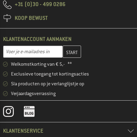
+31 (0)30 - 499 0286
KOOP BEWUST
KLANTENACCOUNT AANMAKEN
Vul je e-mailadres hier in en maak in de volgende stap je klanten
E-mailadres
Welkomstkorting van € 5,- **
Exclusieve toegang tot kortingsacties
Sla producten op je verlanglijstje op
Verjaardagsverrassing
KLANTENSERVICE