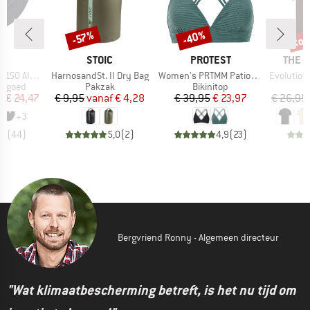
%
tot
-40%
-57%
Korting
Korting
Kort
K
MERK
MERK
MERK
C
STOIC
PROTEST
THE 
Artikel
Artikel
Artikel
enSt. Brief
HarnosandSt. II Dry Bag
Women's PRTMM Patio Triangle
Evolution Simpl
ep
Productgroep
Productgroep
ergoed
Pakzak
Bikinitop
ijs
rlaagde prijs
Prijs
Verlaagde prijs
Prijs
Verlaagde prijs
f
€ 24,47
€ 9,95
vanaf
€ 4,28
€ 39,95
€ 23,97
€ 26,95
+
3
,8
(
44
)
5,0
(
2
)
4,9
(
23
)
Bergvriend Ronny - Algemeen directeur
"Wat klimaatbescherming betreft, is het nu tijd om