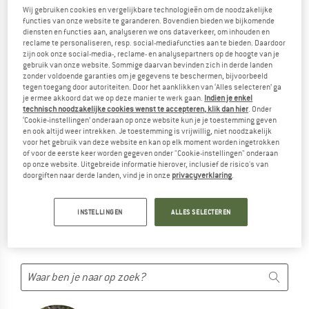
PRODUCTEN VAN INDIANA IN HET
Wij gebruiken cookies en vergelijkbare technologieën om de noodzakelijke
functies van onze website te garanderen. Bovendien bieden we bijkomende
ASSORTIMENT...
diensten en functies aan, analyseren we ons dataverkeer, om inhouden en
reclame te personaliseren, resp. social-mediafuncties aan te bieden. Daardoor
... maar we kunnen alternatieven aanbieden. Om deze snel te
zijn ook onze social-media-, reclame- en analysepartners op de hoogte van je
vinden, kun je een van de volgende mogelijkheden
gebruik van onze website. Sommige daarvan bevinden zich in derde landen
zonder voldoende garanties om je gegevens te beschermen, bijvoorbeeld
gebruiken:
tegen toegang door autoriteiten. Door het aanklikken van ‘Alles selecteren’ ga
je ermee akkoord dat we op deze manier te werk gaan.
Indien je enkel
Maar we laten je natuurlijk niet in de steek! Gebruik gewoon
technisch noodzakelijke cookies wenst te accepteren, klik dan hier
. Onder
‘Cookie-instellingen’ onderaan op onze website kun je je toestemming geven
een van de volgende mogelijkheden:
en ook altijd weer intrekken. Je toestemming is vrijwillig, niet noodzakelijk
voor het gebruik van deze website en kan op elk moment worden ingetrokken
of voor de eerste keer worden gegeven onder "Cookie-instellingen" onderaan
TIPS BIJ HET ZOEKEN
op onze website. Uitgebreide informatie hierover, inclusief de risico's van
doorgiften naar derde landen, vind je in onze
privacyverklaring
.
Probeer het volgende:
controleer de spelling
INSTELLINGEN
ALLES SELECTEREN
andere/algemenere uitdrukking
minder zoektermen
zoek naar het merk