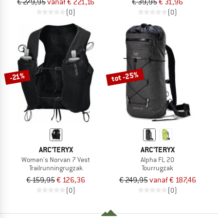
€ 279,95
vanaf € 221,16
€ 39,95
€ 31,96
(0)
(0)
tot -25%
-21%
ARC'TERYX
ARC'TERYX
Women's Norvan 7 Vest
Alpha FL 20
Trailrunningrugzak
Tourrugzak
€ 159,95
€ 126,36
€ 249,95
vanaf € 187,46
(0)
(0)