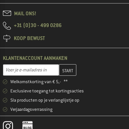
MAIL ONS!
+31 (0)30 - 499 0286
KOOP BEWUST
KLANTENACCOUNT AANMAKEN
Vul je e-mailadres hier in en maak in de volgende stap je klanten
E-mailadres
Welkomstkorting van € 5,- **
Exclusieve toegang tot kortingsacties
Sla producten op je verlanglijstje op
Verjaardagsverrassing