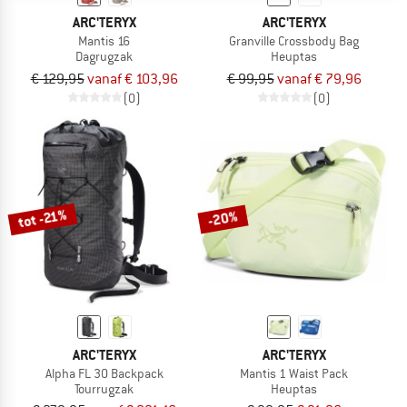
ARC'TERYX
ARC'TERYX
Mantis 16
Granville Crossbody Bag
Dagrugzak
Heuptas
€ 129,95
vanaf € 103,96
€ 99,95
vanaf € 79,96
(0)
(0)
tot -21%
-20%
ARC'TERYX
ARC'TERYX
Alpha FL 30 Backpack
Mantis 1 Waist Pack
Tourrugzak
Heuptas