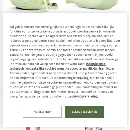
Wij gebruiken cookies en vergelijkbare technologieën om de noodzakelijke
ARC'TERYX
ARC'TERYX
functies van onze website te garanderen. Bovendien bieden we bijkomende
diensten en functies aan, analyseren we ons dataverkeer, om inhouden en
Mantis 26
Mantis 2
reclame te personaliseren, resp. social-mediafuncties aan te bieden. Daardoor
Dagrugzak
Heuptas
zijn ook onze social-media-, reclame- en analysepartners op de hoogte van je
€ 159,95
vanaf € 119,96
€ 49,95
vanaf € 37,46
gebruik van onze website. Sommige daarvan bevinden zich in derde landen
5,0
(2)
5,0
(3)
zonder voldoende garanties om je gegevens te beschermen, bijvoorbeeld
tegen toegang door autoriteiten. Door het aanklikken van ‘Alles selecteren’ ga
je ermee akkoord dat we op deze manier te werk gaan.
Indien je enkel
technisch noodzakelijke cookies wenst te accepteren, klik dan hier
. Onder
‘Cookie-instellingen’ onderaan op onze website kun je je toestemming geven
en ook altijd weer intrekken. Je toestemming is vrijwillig, niet noodzakelijk
voor het gebruik van deze website en kan op elk moment worden ingetrokken
of voor de eerste keer worden gegeven onder "Cookie-instellingen" onderaan
tot -20%
tot -20%
op onze website. Uitgebreide informatie hierover, inclusief de risico's van
doorgiften naar derde landen, vind je in onze
privacyverklaring
.
INSTELLINGEN
ALLES SELECTEREN