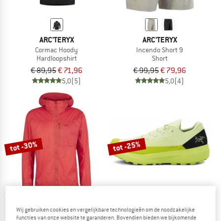
ARC'TERYX
ARC'TERYX
Cormac Hoody
Incendo Short 9
Hardloopshirt
Short
€ 89,95
€ 71,96
€ 99,95
€ 79,96
5,0
(5)
5,0
(4)
tot -30%
tot -25%
Wij gebruiken cookies en vergelijkbare technologieën om de noodzakelijke
functies van onze website te garanderen. Bovendien bieden we bijkomende
ARC'TERYX
ARC'TERYX