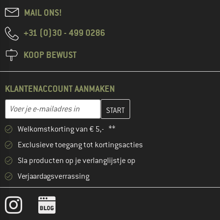
MAIL ONS!
+31 (0)30 - 499 0286
KOOP BEWUST
KLANTENACCOUNT AANMAKEN
Vul je e-mailadres hier in en maak in de volgende stap je klanten
E-mailadres
Welkomstkorting van € 5,- **
Exclusieve toegang tot kortingsacties
Sla producten op je verlanglijstje op
Verjaardagsverrassing