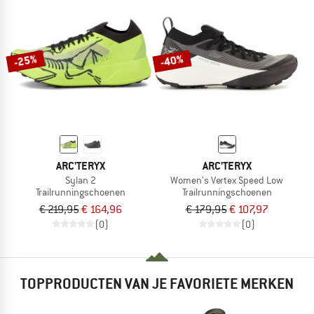
-25%
-40%
ARC'TERYX
ARC'TERYX
Sylan 2
Women's Vertex Speed Low
Trailrunningschoenen
Trailrunningschoenen
€ 219,95
€ 164,96
€ 179,95
€ 107,97
(0)
(0)
TOPPRODUCTEN VAN JE FAVORIETE MERKEN