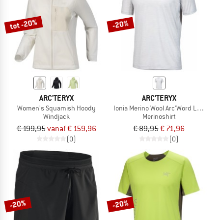
tot -20%
-20%
ARC'TERYX
ARC'TERYX
Women's Squamish Hoody
Ionia Merino Wool Arc'Word Logo S/S
Windjack
Merinoshirt
€ 199,95
vanaf € 159,96
€ 89,95
€ 71,96
(0)
(0)
-20%
-20%