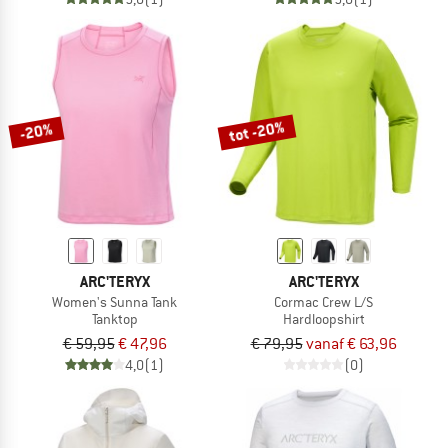
tot -20%
-20%
ARC'TERYX
ARC'TERYX
Women's Sunna Tank
Cormac Crew L/S
Tanktop
Hardloopshirt
€ 59,95
€ 47,96
€ 79,95
vanaf € 63,96
4,0
(1)
(0)