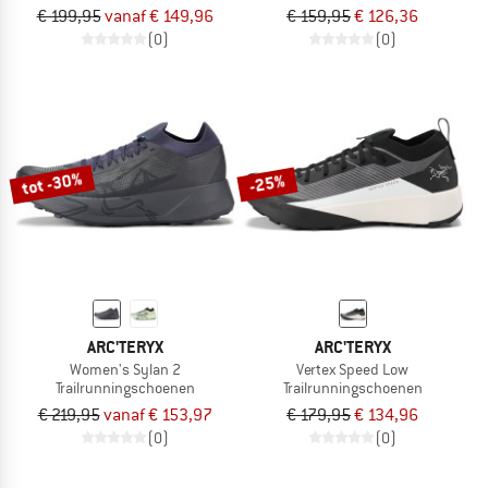
€ 199,95
vanaf € 149,96
€ 159,95
€ 126,36
(0)
(0)
tot -30%
-25%
ARC'TERYX
ARC'TERYX
Women's Sylan 2
Vertex Speed Low
Trailrunningschoenen
Trailrunningschoenen
€ 219,95
vanaf € 153,97
€ 179,95
€ 134,96
(0)
(0)