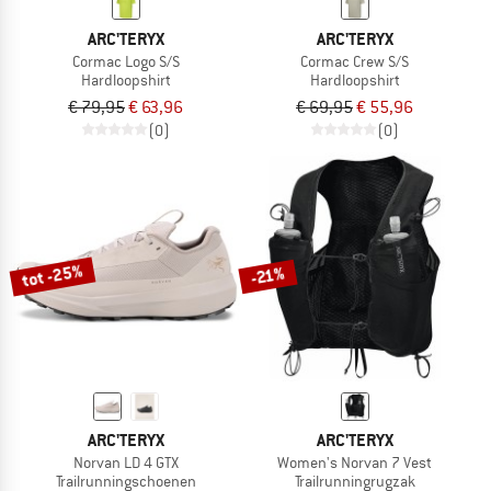
ARC'TERYX
ARC'TERYX
Cormac Logo S/S
Cormac Crew S/S
Hardloopshirt
Hardloopshirt
€ 79,95
€ 63,96
€ 69,95
€ 55,96
(0)
(0)
tot -25%
-21%
ARC'TERYX
ARC'TERYX
Norvan LD 4 GTX
Women's Norvan 7 Vest
Trailrunningschoenen
Trailrunningrugzak