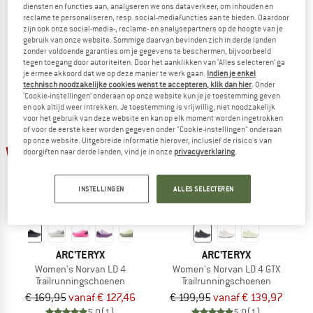
diensten en functies aan, analyseren we ons dataverkeer, om inhouden en
Squamish Hoody
Norvan LD 4
reclame te personaliseren, resp. social-mediafuncties aan te bieden. Daardoor
Windjack
Trailrunningschoenen
zijn ook onze social-media-, reclame- en analysepartners op de hoogte van je
gebruik van onze website. Sommige daarvan bevinden zich in derde landen
€ 199,95
vanaf € 139,97
€ 169,95
vanaf € 127,46
zonder voldoende garanties om je gegevens te beschermen, bijvoorbeeld
4,7
(71)
5,0
(2)
tegen toegang door autoriteiten. Door het aanklikken van ‘Alles selecteren’ ga
je ermee akkoord dat we op deze manier te werk gaan.
Indien je enkel
technisch noodzakelijke cookies wenst te accepteren, klik dan hier
. Onder
‘Cookie-instellingen’ onderaan op onze website kun je je toestemming geven
en ook altijd weer intrekken. Je toestemming is vrijwillig, niet noodzakelijk
voor het gebruik van deze website en kan op elk moment worden ingetrokken
of voor de eerste keer worden gegeven onder "Cookie-instellingen" onderaan
op onze website. Uitgebreide informatie hierover, inclusief de risico's van
tot -25%
tot -30%
doorgiften naar derde landen, vind je in onze
privacyverklaring
.
INSTELLINGEN
ALLES SELECTEREN
ARC'TERYX
ARC'TERYX
Women's Norvan LD 4
Women's Norvan LD 4 GTX
Trailrunningschoenen
Trailrunningschoenen
€ 169,95
vanaf € 127,46
€ 199,95
vanaf € 139,97
5,0
(1)
5,0
(1)