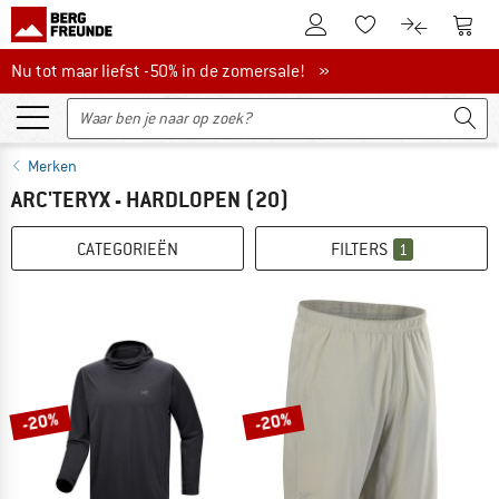
De klantenaccount
Naar
Naar de verlanglijs
Naar de pro
Nu tot maar liefst -50% in de zomersale!
Nu tot maar liefst -50% in de zomersale! »
Merken
ARC'TERYX - HARDLOPEN
(20)
CATEGORIEËN
FILTERS
1
-20%
-20%