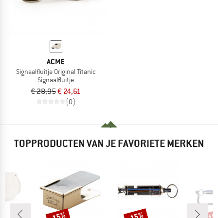
ACME
Signaalfluitje Original Titanic
Signaalfluitje
€ 28,95
€ 24,61
(0)
TOPPRODUCTEN VAN JE FAVORIETE MERKEN
-15%
-15%
-1
Korting
Korting
Kort