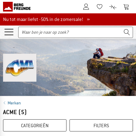
De klantenaccount
Naar
Naar de verlanglijs
Naar de pro
Nu tot maar liefst -50% in de zomersale!
Nu tot maar liefst -50% in de zomersale! »
Merken
ACME
(5)
CATEGORIEËN
FILTERS