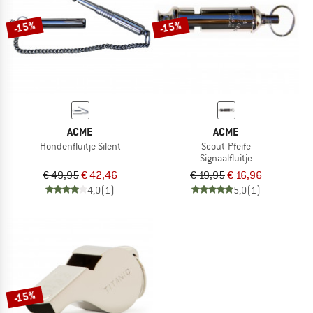
-15%
-15%
ACME
ACME
Hondenfluitje Silent
Scout-Pfeife
Signaalfluitje
€ 49,95
€ 42,46
€ 19,95
€ 16,96
4,0
(1)
5,0
(1)
-15%