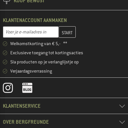
KOOP BEWUST
KLANTENACCOUNT AANMAKEN
Vul je e-mailadres hier in en maak in de volgende stap je klanten
E-mailadres
Welkomstkorting van € 5,- **
Exclusieve toegang tot kortingsacties
Sla producten op je verlanglijstje op
Verjaardagsverrassing
KLANTENSERVICE
OVER BERGFREUNDE