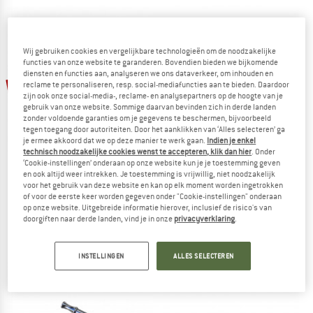
Wij gebruiken cookies en vergelijkbare technologieën om de noodzakelijke
functies van onze website te garanderen. Bovendien bieden we bijkomende
diensten en functies aan, analyseren we ons dataverkeer, om inhouden en
-15%
-15%
reclame te personaliseren, resp. social-mediafuncties aan te bieden. Daardoor
zijn ook onze social-media-, reclame- en analysepartners op de hoogte van je
gebruik van onze website. Sommige daarvan bevinden zich in derde landen
zonder voldoende garanties om je gegevens te beschermen, bijvoorbeeld
tegen toegang door autoriteiten. Door het aanklikken van ‘Alles selecteren’ ga
je ermee akkoord dat we op deze manier te werk gaan.
Indien je enkel
technisch noodzakelijke cookies wenst te accepteren, klik dan hier
. Onder
‘Cookie-instellingen’ onderaan op onze website kun je je toestemming geven
en ook altijd weer intrekken. Je toestemming is vrijwillig, niet noodzakelijk
voor het gebruik van deze website en kan op elk moment worden ingetrokken
ACME
ACME
of voor de eerste keer worden gegeven onder "Cookie-instellingen" onderaan
Hondenfluitje 210.5
Clicker No. 470
op onze website. Uitgebreide informatie hierover, inclusief de risico's van
Hondenspullen
doorgiften naar derde landen, vind je in onze
privacyverklaring
.
€ 17,95
€ 15,26
€ 31,95
€ 27,16
5,0
(1)
5,0
(1)
INSTELLINGEN
ALLES SELECTEREN