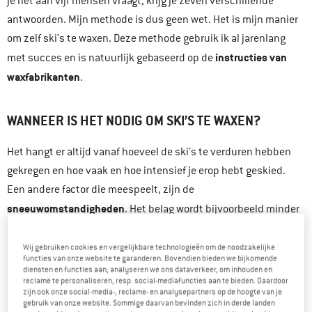
je het aan vijf mensen vraagt, krijg je zeven verschillende
antwoorden. Mijn methode is dus geen wet. Het is mijn manier
om zelf ski’s te waxen. Deze methode gebruik ik al jarenlang
instructies van
met succes en is natuurlijk gebaseerd op de
waxfabrikanten
.
WANNEER IS HET NODIG OM SKI’S TE WAXEN?
Het hangt er altijd vanaf hoeveel de ski’s te verduren hebben
gekregen en hoe vaak en hoe intensief je erop hebt geskied.
Een andere factor die meespeelt, zijn de
sneeuwomstandigheden
. Het belag wordt bijvoorbeeld minder
belast in poedersneeuw dan op een piste met harde
kunstsneeuw.
Wij gebruiken cookies en vergelijkbare technologieën om de noodzakelijke
functies van onze website te garanderen. Bovendien bieden we bijkomende
diensten en functies aan, analyseren we ons dataverkeer, om inhouden en
contact met stenen
Ook
kan ervoor zorgen dat het belag sterk
reclame te personaliseren, resp. social-mediafuncties aan te bieden. Daardoor
zijn ook onze social-media-, reclame- en analysepartners op de hoogte van je
beschadigd raakt en hersteld moet worden. Je moet zeker actie
gebruik van onze website. Sommige daarvan bevinden zich in derde landen