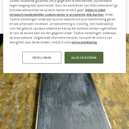
ondernemen wanneer de ski’s niet meer goed “glijden”. Maar het
zonder voldoende garanties om je gegevens te beschermen, bijvoorbeeld
tegen toegang door autoriteiten. Door het aanklikken van ‘Alles selecteren’ ga
is beter als je het niet zo ver laat komen. Ik wax mijn alpine- en
Indien je enkel
je ermee akkoord dat we op deze manier te werk gaan.
technisch noodzakelijke cookies wenst te accepteren, klik dan hier
. Onder
na ongeveer vier tot vijf dagen skiën
tourski’s bijvoorbeeld
. Dat
‘Cookie-instellingen’ onderaan op onze website kun je je toestemming geven
en ook altijd weer intrekken. Je toestemming is vrijwillig, niet noodzakelijk
werkt al jarenlang goed voor mij.
voor het gebruik van deze website en kan op elk moment worden ingetrokken
of voor de eerste keer worden gegeven onder "Cookie-instellingen" onderaan
op onze website. Uitgebreide informatie hierover, inclusief de risico's van
privacyverklaring
doorgiften naar derde landen, vind je in onze
.
INSTELLINGEN
ALLES SELECTEREN