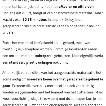
altijd een beetje, nadat het afgekoeld is. Zodra er voldoende
afkoelen en uitharden
materiaal is aangebracht, moet het
.
Hoelang dat duurt, hangt af van de hoeveelheid materiaal. Maar
10-15 minuten
wacht zeker
. In de praktijk leg je de
gerepareerde ski dus eerst aan de kant en behandel je ook de
andere.
Zodra het materiaal is afgekoeld en uitgehard, moet wat
overtollig is, verwijderd worden. Sommige fabrikanten raden
schraper
aan om een metalen
te gebruiken. Maar eigenlijk werkt
standaard plastic schraper
een
ook prima.
Afhankelijk van de dikte van het aangebrachte materiaal is het
meerdere keren over het gerepareerde gebied te
soms nodig om
gaan
. Extreem dik overtollig materiaal kan ook voorzichtig
worden weggesneden met het lemmet van het cuttermes. Maar
wees voorzichtig. Als je te ruw bent met de schraper, kun je het
gerepareerde stuk weer doen openscheuren. Met een schraper