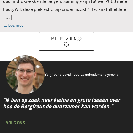
door indrukwekkende bergen. Sommige zijn tot wel 2000 meter
hoog. Wat deze plek extra bijzonder maakt? Het kristalheldere
[…]
... lees meer
MEER LADEN
Bergfreund David - Duurzaamheidsmanagement
"Ik ben op zoek naar kleine en grote ideeën over
hoe de Bergfreunde duurzamer kan worden."
VOLG ONS!