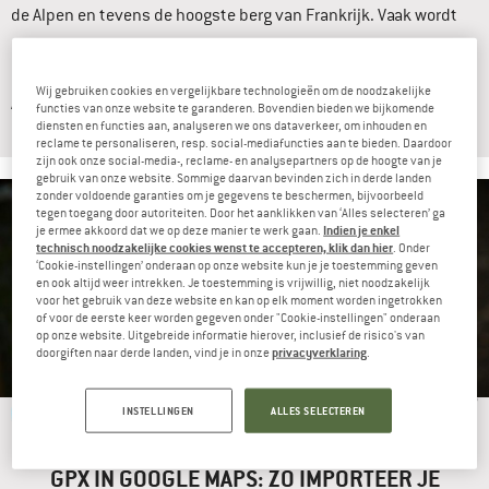
de Alpen en tevens de hoogste berg van Frankrijk. Vaak wordt
de Mont Blanc ook genoemd als het hoogste punt van Europa.
Of dat klopt, hangt ervan af waar je de grens tussen Europa en
Wij gebruiken cookies en vergelijkbare technologieën om de noodzakelijke
Azië trekt, want de Elbroes is met […]
functies van onze website te garanderen. Bovendien bieden we bijkomende
diensten en functies aan, analyseren we ons dataverkeer, om inhouden en
... lees meer
reclame te personaliseren, resp. social-mediafuncties aan te bieden. Daardoor
zijn ook onze social-media-, reclame- en analysepartners op de hoogte van je
gebruik van onze website. Sommige daarvan bevinden zich in derde landen
zonder voldoende garanties om je gegevens te beschermen, bijvoorbeeld
Knowhow
tegen toegang door autoriteiten. Door het aanklikken van ‘Alles selecteren’ ga
Indien je enkel
je ermee akkoord dat we op deze manier te werk gaan.
technisch noodzakelijke cookies wenst te accepteren, klik dan hier
. Onder
‘Cookie-instellingen’ onderaan op onze website kun je je toestemming geven
en ook altijd weer intrekken. Je toestemming is vrijwillig, niet noodzakelijk
voor het gebruik van deze website en kan op elk moment worden ingetrokken
of voor de eerste keer worden gegeven onder "Cookie-instellingen" onderaan
op onze website. Uitgebreide informatie hierover, inclusief de risico's van
privacyverklaring
doorgiften naar derde landen, vind je in onze
.
Bergvriend
Gastauteur
04.05.2026
INSTELLINGEN
ALLES SELECTEREN
GPX IN GOOGLE MAPS: ZO IMPORTEER JE