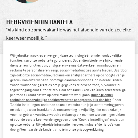
BERGVRIENDIN DANIELA
“Als kind op zomervakantie was het afscheid van de zee elke
keer weer moeilijk. “
Wij gebruiken cookies en vergelijkbare technologieën om de noodzakelijke
functies van onze website te garanderen. Bovendien bieden we bijkomende
diensten en functies aan, analyseren we ons dataverkeer, om inhouden en
Bergvriendin sinds:
2020
reclame te personaliseren, resp. social-mediafuncties aan te bieden. Daardoor
zijn ook onze social-media-, reclame- en analysepartners op de hoogte van je
gebruik van onze website. Sommige daarvan bevinden zich in derde landen
Favoriete bergactiviteit:
zonder voldoende garanties om je gegevens te beschermen, bijvoorbeeld
Hoewel ik een absolute beginner ben, heb ik al veel plezier
tegen toegang door autoriteiten. Door het aanklikken van ‘Alles selecteren’ ga
Indien je enkel
je ermee akkoord dat we op deze manier te werk gaan.
gevonden in het snowboarden
technisch noodzakelijke cookies wenst te accepteren, klik dan hier
. Onder
‘Cookie-instellingen’ onderaan op onze website kun je je toestemming geven
en ook altijd weer intrekken. Je toestemming is vrijwillig, niet noodzakelijk
Favoriete bergtop:
-
voor het gebruik van deze website en kan op elk moment worden ingetrokken
of voor de eerste keer worden gegeven onder "Cookie-instellingen" onderaan
Lievelingseten onderweg:
op onze website. Uitgebreide informatie hierover, inclusief de risico's van
privacyverklaring
doorgiften naar derde landen, vind je in onze
.
Er gaat niets boven een warme gistknoedel met vanillesaus...