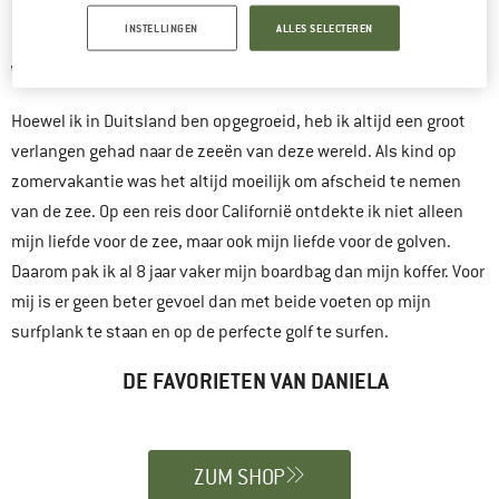
Favoriete product:
Rip Curl Flashbomb Wetsuit
INSTELLINGEN
ALLES SELECTEREN
Winter of zomer:
Zomer
Hoewel ik in Duitsland ben opgegroeid, heb ik altijd een groot
verlangen gehad naar de zeeën van deze wereld. Als kind op
zomervakantie was het altijd moeilijk om afscheid te nemen
van de zee. Op een reis door Californië ontdekte ik niet alleen
mijn liefde voor de zee, maar ook mijn liefde voor de golven.
Daarom pak ik al 8 jaar vaker mijn boardbag dan mijn koffer. Voor
mij is er geen beter gevoel dan met beide voeten op mijn
surfplank te staan en op de perfecte golf te surfen.
DE FAVORIETEN VAN DANIELA
ZUM SHOP