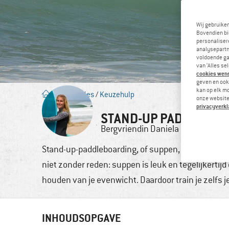
Wij gebruike
Bovendien bi
personalisere
analysepartn
voldoende ga
van ‘Alles se
cookies wenst
geven en ook 
kan op elk m
Blog
/
Advies
/
Keuzehulp
onze website.
privacyverkl
STAND-UP PADDLING: 
Bergvriendin
Daniela
3. apr,
Stand-up-paddleboarding, of suppen, is niet langer
niet zonder reden: suppen is leuk en tegelijkerti
houden van je evenwicht. Daardoor train je zelfs j
INHOUDSOPGAVE