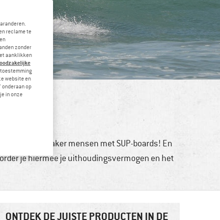
garanderen.
en reclame te
 en
landen zonder
et aanklikken
noodzakelijke
je toestemming
eze website en
" onderaan op
je in onze
atersport
buurt zie je veel vaker mensen met SUP-boards! En
evorder je hiermee je uithoudingsvermogen en het
ONTDEK DE JUISTE PRODUCTEN IN DE