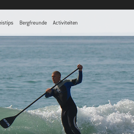
eistips
Bergfreunde
Activiteiten