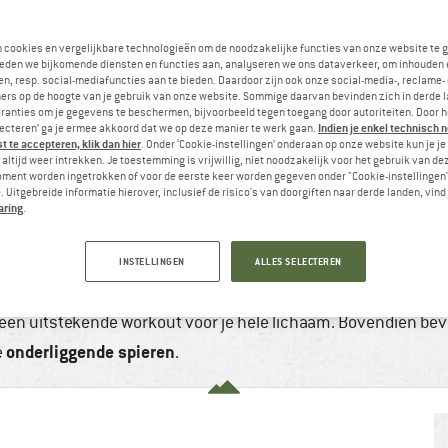
n cookies en vergelijkbare technologieën om de noodzakelijke functies van onze website te 
eden we bijkomende diensten en functies aan, analyseren we ons dataverkeer, om inhouden 
n, resp. social-mediafuncties aan te bieden. Daardoor zijn ook onze social-media-, reclame-
ers op de hoogte van je gebruik van onze website. Sommige daarvan bevinden zich in derde 
ranties om je gegevens te beschermen, bijvoorbeeld tegen toegang door autoriteiten. Door h
Indien je enkel technisch 
lecteren’ ga je ermee akkoord dat we op deze manier te werk gaan.
 te accepteren, klik dan hier
. Onder ‘Cookie-instellingen’ onderaan op onze website kun je 
altijd weer intrekken. Je toestemming is vrijwillig, niet noodzakelijk voor het gebruik van d
oment worden ingetrokken of voor de eerste keer worden gegeven onder "Cookie-instellingen
 Uitgebreide informatie hierover, inclusief de risico's van doorgiften naar derde landen, vind 
aring
.
VIND EEN PASSEND SUP-BOARD
 2023
8 min
Geen reacties
Kamperen & Reizen
,
W
INSTELLINGEN
ALLES SELECTEREN
 alleen een sport voor op zee. Ook op meertjes bij jou in de 
jd een uitstekende workout voor je hele lichaam. Bovendien b
onderliggende spieren
e
.