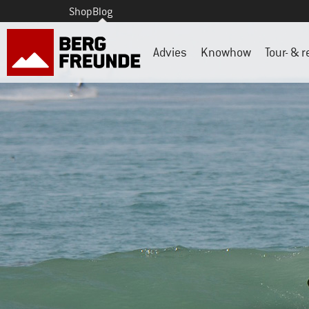
Shop
Blog
Advies
Knowhow
Tour- & r