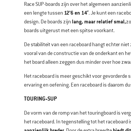
Race SUP-boards zijn over het algemeen aanzienl
12’6 en 14′
een lengte tussen
. Je kunt een raceb
lang, maar relatief smal,
design. De boards zijn
zo
boards uitgerust met een spitse voorkant.
De stabiliteit van een raceboard hangt echter niet
vooral van de constructie van de onderkant en he
het board alleen zeggen dus minder over hoe zwaar
Het raceboard is meer geschikt voor gevorderde s
ervaring en oefening. Een raceboard is daarom d
TOURING-SUP
De vorm van de romp van het touringboard is verg
het raceboard. In tegenstelling tot het raceboard 
aanzienlijk breder
biedt di
. Door de extra breedte