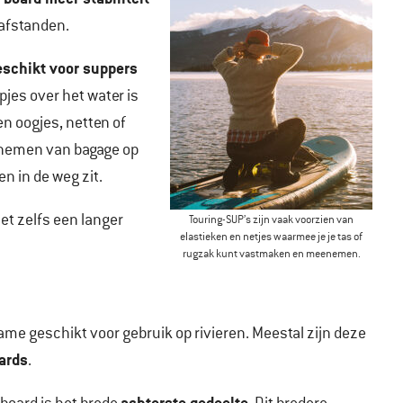
 afstanden.
eschikt voor suppers
ipjes over het water is
n oogjes, netten of
nemen van bagage op
n in de weg zit.
het zelfs een langer
Touring-SUP’s zijn vaak voorzien van
elastieken en netjes waarmee je je tas of
rugzak kunt vastmaken en meenemen.
ame geschikt voor gebruik op rivieren. Meestal zijn deze
ards
.
achterste gedeelte