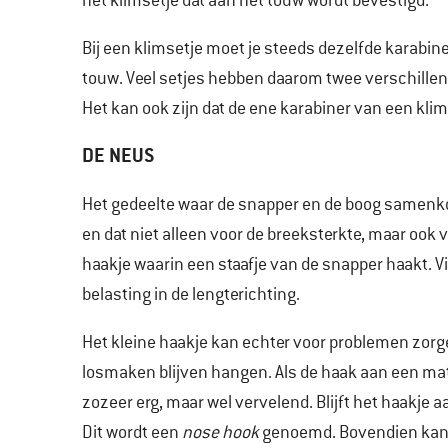
het klimsetje dat aan het touw wordt bevestigd.
Bij een klimsetje moet je steeds dezelfde karabi
touw. Veel setjes hebben daarom twee verschillend
Het kan ook zijn dat de ene karabiner van een kli
DE NEUS
Het gedeelte waar de snapper en de boog samenkom
en dat niet alleen voor de breeksterkte, maar oo
haakje waarin een staafje van de snapper haakt. Via 
belasting in de lengterichting.
Het kleine haakje kan echter voor problemen zorge
losmaken blijven hangen. Als de haak aan een mater
zozeer erg, maar wel vervelend. Blijft het haakje
Dit wordt een
nose hook
genoemd. Bovendien kan h