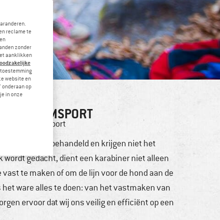
garanderen.
en reclame te
 en
landen zonder
et aanklikken
noodzakelijke
je toestemming
eze website en
" onderaan op
je in onze
AN DE KLIMSPORT
touren
,
Wintersport
onvoorzichtig behandeld en krijgen niet het
 wordt gedacht, dient een karabiner niet alleen
vast te maken of om de lijn voor de hond aan de
ls het ware alles te doen: van het vastmaken van
rgen ervoor dat wij ons veilig en efficiënt op een