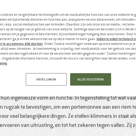
n cookies en vergelijkbare technologieën om de noodzakelijke functies van onze website te 
eden we bijkomende diensten en functies aan, analyseren we ons dataverkeer, om inhouden 
n, resp. social-mediafuncties aan te bieden. Daardoor zijn ook onze social-media-, reclame-
ers op de hoogte van je gebruik van onze website. Sommige daarvan bevinden zich in derde 
ranties om je gegevens te beschermen, bijvoorbeeld tegen toegang door autoriteiten. Door h
Indien je enkel technisch 
lecteren’ ga je ermee akkoord dat we op deze manier te werk gaan.
 te accepteren, klik dan hier
. Onder ‘Cookie-instellingen’ onderaan op onze website kun je 
altijd weer intrekken. Je toestemming is vrijwillig, niet noodzakelijk voor het gebruik van d
oment worden ingetrokken of voor de eerste keer worden gegeven onder "Cookie-instellingen
 Uitgebreide informatie hierover, inclusief de risico's van doorgiften naar derde landen, vind 
aring
.
RS: DE ONDERGEWAARDEERDE HELDEN V
, 2022
8 min
Geen reacties
Bergsteigen & Hoch
INSTELLINGEN
ALLES SELECTEREN
en. Ze redden dagelijks duizenden levens, maar worden vaak 
hun ingenieuze vorm en functie. In tegenstelling tot wat vaak
n rugzak te bevestigen, om een portemonnee aan een riem te 
oor veel belangrijkere dingen. Ze stellen klimmers in staat a
voeren van uitrusting, en tot het zekeren tegen vallen. Zij zo