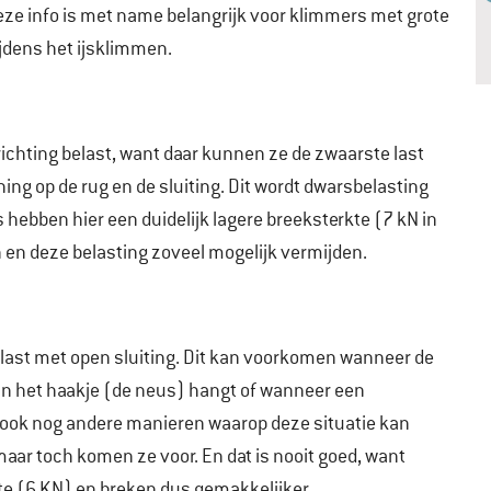
ze info is met name belangrijk voor klimmers met grote
jdens het ijsklimmen.
richting belast, want daar kunnen ze de zwaarste last
ing op de rug en de sluiting. Dit wordt dwarsbelasting
s hebben hier een duidelijk lagere breeksterkte (7 kN in
n en deze belasting zoveel mogelijk vermijden.
elast met open sluiting. Dit kan voorkomen wanneer de
aan het haakje (de neus) hangt of wanneer een
n ook nog andere manieren waarop deze situatie kan
maar toch komen ze voor. En dat is nooit goed, want
e (6 KN) en breken dus gemakkelijker.