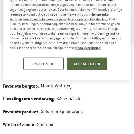
zonder voldoende garanties om je gegevens te beschermen, bijvoorbeeld
tegen toegang door autoriteiten. Door het aanklikken van ‘Alles selecteren’ ga
Indien je enkel
je ermee akkoord dat we op deze manier te werk gaan.
technisch noodzakelijke cookies wenst te accepteren, klik dan hier
. Onder
BERGFREUND MANUEL
‘Cookie-instellingen’ onderaan op onze website kun je je toestemming geven
“”
en ook altijd weer intrekken. Je toestemming is vrijwillig, niet noodzakelijk
voor het gebruik van deze website en kan op elk moment worden ingetrokken
of voor de eerste keer worden gegeven onder "Cookie-instellingen" onderaan
op onze website. Uitgebreide informatie hierover, inclusief de risico's van
privacyverklaring
doorgiften naar derde landen, vind je in onze
.
Bergfreund sinds:
2019
INSTELLINGEN
ALLES SELECTEREN
Favoriete bergactiviteit:
Wandern
Favoriete bergtop:
Mount Whitney
Lievelingseten onderweg:
Käsespätzle
Favoriete product:
Salomon Speedcross
Winter of zomer:
Sommer