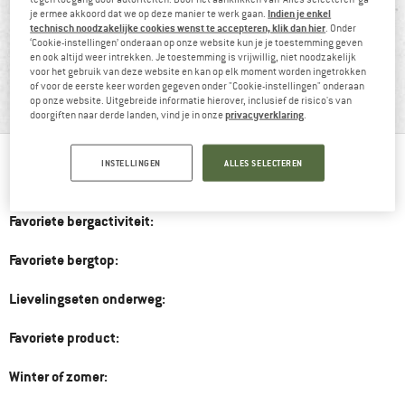
Indien je enkel
je ermee akkoord dat we op deze manier te werk gaan.
technisch noodzakelijke cookies wenst te accepteren, klik dan hier
. Onder
‘Cookie-instellingen’ onderaan op onze website kun je je toestemming geven
en ook altijd weer intrekken. Je toestemming is vrijwillig, niet noodzakelijk
BERGVRIEND JOHANNES
voor het gebruik van deze website en kan op elk moment worden ingetrokken
“”
of voor de eerste keer worden gegeven onder "Cookie-instellingen" onderaan
op onze website. Uitgebreide informatie hierover, inclusief de risico's van
privacyverklaring
doorgiften naar derde landen, vind je in onze
.
INSTELLINGEN
ALLES SELECTEREN
Bergvriend sinds:
Favoriete bergactiviteit:
Favoriete bergtop:
Lievelingseten onderweg:
Favoriete product:
Winter of zomer: