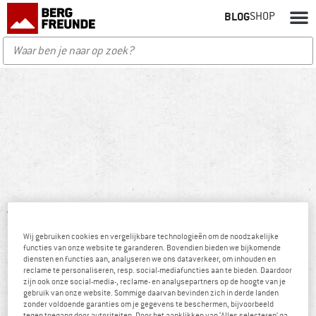
BLOG
SHOP
Blog
/
Auteurs
/ Johannes
Wij gebruiken cookies en vergelijkbare technologieën om de noodzakelijke
functies van onze website te garanderen. Bovendien bieden we bijkomende
diensten en functies aan, analyseren we ons dataverkeer, om inhouden en
reclame te personaliseren, resp. social-mediafuncties aan te bieden. Daardoor
zijn ook onze social-media-, reclame- en analysepartners op de hoogte van je
gebruik van onze website. Sommige daarvan bevinden zich in derde landen
zonder voldoende garanties om je gegevens te beschermen, bijvoorbeeld
tegen toegang door autoriteiten. Door het aanklikken van ‘Alles selecteren’ ga