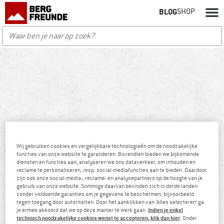
BLOG
SHOP
Wij gebruiken cookies en vergelijkbare technologieën om de noodzakelijke
Blog
/
Auteurs
/ Carolin
functies van onze website te garanderen. Bovendien bieden we bijkomende
diensten en functies aan, analyseren we ons dataverkeer, om inhouden en
reclame te personaliseren, resp. social-mediafuncties aan te bieden. Daardoor
zijn ook onze social-media-, reclame- en analysepartners op de hoogte van je
gebruik van onze website. Sommige daarvan bevinden zich in derde landen
zonder voldoende garanties om je gegevens te beschermen, bijvoorbeeld
tegen toegang door autoriteiten. Door het aanklikken van ‘Alles selecteren’ ga
Indien je enkel
je ermee akkoord dat we op deze manier te werk gaan.
technisch noodzakelijke cookies wenst te accepteren, klik dan hier
. Onder