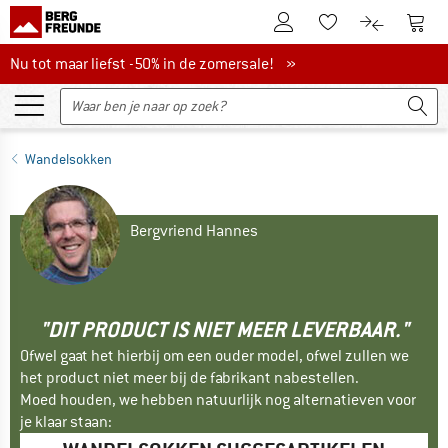
De klantenaccount
Naar
Naar de verlanglijs
Naar de pro
Nu tot maar liefst -50% in de zomersale!
Nu tot maar liefst -50% in de zomersale! »
Wandelsokken
Bergvriend Hannes
"DIT PRODUCT IS NIET MEER LEVERBAAR."
Ofwel gaat het hierbij om een ouder model, ofwel zullen we
het product niet meer bij de fabrikant nabestellen.
Moed houden, we hebben natuurlijk nog alternatieven voor
je klaar staan: