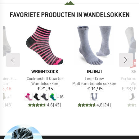
FAVORIETE PRODUCTEN IN WANDELSOKKEN
tot
Kort
K
MERK
MERK
ME
C
WRIGHTSOCK
INJINJI
SM
Artikel
Artikel
Artikel
treme Socks
Coolmesh II Quarter
Liner Crew
Performance Hik
roep
Productgroep
Productgroep
Prod
kken
Wandelsokken
Multifunctionele sokken
Wan
ijs
rlaagde prijs
Prijs
Prijs
 15,48
€ 21,95
€ 14,95
€ 28,95
+
1
+
16
,7
(
148
)
4,6
(
45
)
4,6
(
24
)