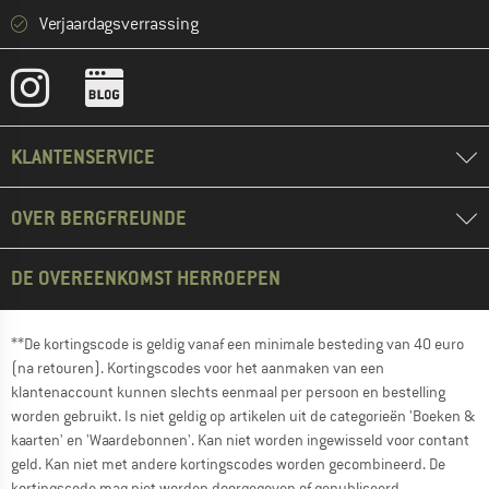
Verjaardagsverrassing
KLANTENSERVICE
OVER BERGFREUNDE
DE OVEREENKOMST HERROEPEN
**De kortingscode is geldig vanaf een minimale besteding van 40 euro
(na retouren). Kortingscodes voor het aanmaken van een
klantenaccount kunnen slechts eenmaal per persoon en bestelling
worden gebruikt. Is niet geldig op artikelen uit de categorieën 'Boeken &
kaarten' en 'Waardebonnen'. Kan niet worden ingewisseld voor contant
geld. Kan niet met andere kortingscodes worden gecombineerd. De
kortingscode mag niet worden doorgegeven of gepubliceerd.