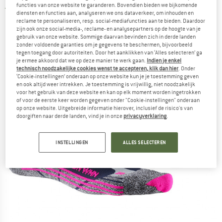
functies van onze website te garanderen. Bovendien bieden we bijkomende
3,5
(2)
diensten en functies aan, analyseren we ons dataverkeer, om inhouden en
reclame te personaliseren, resp. social-mediafuncties aan te bieden. Daardoor
zijn ook onze social-media-, reclame- en analysepartners op de hoogte van je
gebruik van onze website. Sommige daarvan bevinden zich in derde landen
zonder voldoende garanties om je gegevens te beschermen, bijvoorbeeld
tegen toegang door autoriteiten. Door het aanklikken van ‘Alles selecteren’ ga
je ermee akkoord dat we op deze manier te werk gaan.
Indien je enkel
technisch noodzakelijke cookies wenst te accepteren, klik dan hier
. Onder
‘Cookie-instellingen’ onderaan op onze website kun je je toestemming geven
en ook altijd weer intrekken. Je toestemming is vrijwillig, niet noodzakelijk
voor het gebruik van deze website en kan op elk moment worden ingetrokken
of voor de eerste keer worden gegeven onder "Cookie-instellingen" onderaan
op onze website. Uitgebreide informatie hierover, inclusief de risico's van
doorgiften naar derde landen, vind je in onze
privacyverklaring
.
INSTELLINGEN
ALLES SELECTEREN