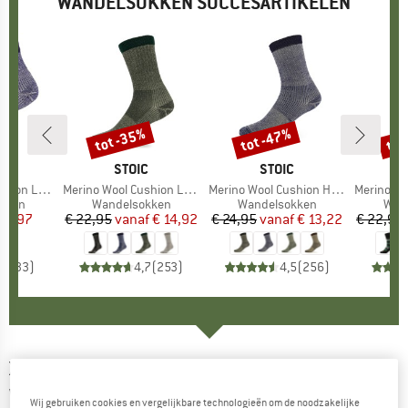
WANDELSOKKEN SUCCESARTIKELEN
tot -35%
tot -47%
tot
Korting
Korting
Kort
K
C
MERK
STOIC
MERK
STOIC
Quarter Socks
Artikel
Merino Wool Cushion Light Socks
Artikel
Merino Wool Cushion Heavy Socks
Artikel
Merino Trekking
roep
kken
Productgroep
Wandelsokken
Productgroep
Wandelsokken
Prod
Wan
ijs
rlaagde prijs
12,97
€ 22,95
vanaf
Prijs
Verlaagde prijs
€ 14,92
€ 24,95
vanaf
Prijs
Verlaagde prijs
€ 13,22
€ 22,95
,6
(
33
)
4,7
(
253
)
4,5
(
256
)
X-SOCKS
-
Women's Trek Outdoor -
Wandelsokken
Wij gebruiken cookies en vergelijkbare technologieën om de noodzakelijke