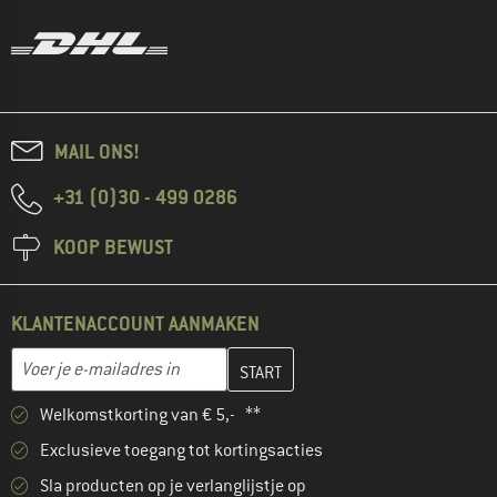
MAIL ONS!
+31 (0)30 - 499 0286
KOOP BEWUST
KLANTENACCOUNT AANMAKEN
Vul je e-mailadres hier in en maak in de volgende stap je klanten
E-mailadres
Welkomstkorting van € 5,- **
Exclusieve toegang tot kortingsacties
Sla producten op je verlanglijstje op