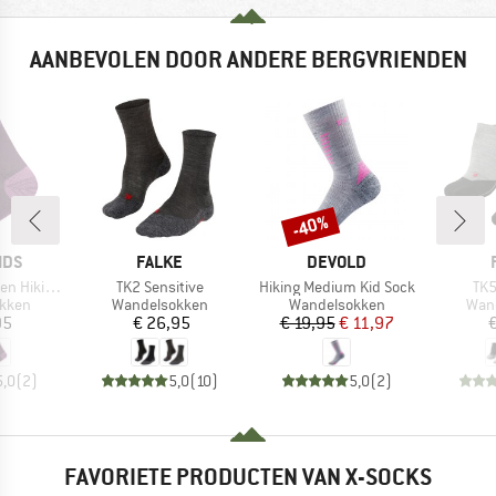
AANBEVOLEN DOOR ANDERE BERGVRIENDEN
-40%
Korting
MERK
MERK
IDS
FALKE
DEVOLD
Artikel
Artikel
Arti
Socks 2-Pack
TK2 Sensitive
Hiking Medium Kid Sock
TK5
roep
Productgroep
Productgroep
Prod
kken
Wandelsokken
Wandelsokken
Wan
ijs
Prijs
Prijs
Verlaagde prijs
95
€ 26,95
€ 19,95
€ 11,97
€
5,0
(
2
)
5,0
(
10
)
5,0
(
2
)
FAVORIETE PRODUCTEN VAN X-SOCKS