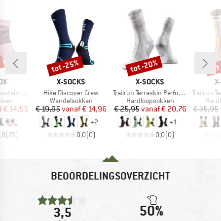
%
tot -25%
tot -20%
tot
Korting
Korting
Kort
MERK
MERK
M
OX
X-SOCKS
X-SOCKS
X
Artikel
Artikel
Artikel
arter Socks
Hike Discover Crew
Trailrun Terraskin Perform Crew
Trailrun Terr
roep
Productgroep
Productgroep
Prod
kken
Wandelsokken
Hardloopsokken
Hard
ijs
rlaagde prijs
Prijs
Verlaagde prijs
Prijs
Verlaagde prijs
f
€ 14,55
€ 19,95
vanaf
€ 14,96
€ 25,95
vanaf
€ 20,76
€ 35,95
+
2
+
1
,8
(
23
)
0,0
(
0
)
0,0
(
0
)
BEOORDELINGSOVERZICHT
50%
3,5