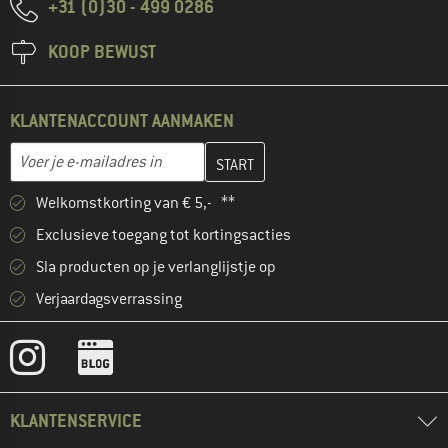
+31 (0)30 - 499 0286
KOOP BEWUST
KLANTENACCOUNT AANMAKEN
Vul je e-mailadres hier in en maak in de volgende stap je klanten
E-mailadres
Welkomstkorting van € 5,- **
Exclusieve toegang tot kortingsacties
Sla producten op je verlanglijstje op
Verjaardagsverrassing
KLANTENSERVICE