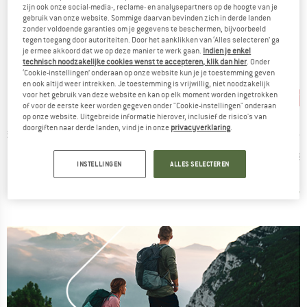
zijn ook onze social-media-, reclame- en analysepartners op de hoogte van je
gebruik van onze website. Sommige daarvan bevinden zich in derde landen
zonder voldoende garanties om je gegevens te beschermen, bijvoorbeeld
tegen toegang door autoriteiten. Door het aanklikken van ‘Alles selecteren’ ga
je ermee akkoord dat we op deze manier te werk gaan.
Indien je enkel
technisch noodzakelijke cookies wenst te accepteren, klik dan hier
. Onder
‘Cookie-instellingen’ onderaan op onze website kun je je toestemming geven
en ook altijd weer intrekken. Je toestemming is vrijwillig, niet noodzakelijk
tot -20%
tot -20%
-7
Korting
Korting
Kort
voor het gebruik van deze website en kan op elk moment worden ingetrokken
of voor de eerste keer worden gegeven onder "Cookie-instellingen" onderaan
K
MERK
MERK
op onze website. Uitgebreide informatie hierover, inclusief de risico's van
C
ENGEL
ENGEL
doorgiften naar derde landen, vind je in onze
privacyverklaring
.
Artikel
Artikel
Artikel
St. One Suit
Baby Overall met Capuchon
Baby-Overall mit Kapuze und Reißverschluss
Kid's MerinoFleec
ctgroep
Productgroep
Productgroep
l
Overall
Overall
ijs
rlaagde prijs
Prijs
Verlaagde prijs
Prijs
Verlaagde prijs
 35,99
€ 90,95
vanaf
€ 72,76
€ 90,95
vanaf
€ 72,76
€ 119
INSTELLINGEN
ALLES SELECTEREN
+
7
,6
(
28
)
4,8
(
43
)
5,0
(
6
)