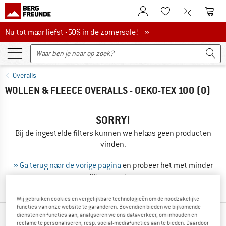
De klantenaccount
Naar
Naar de verlanglijs
Naar de pro
Nu tot maar liefst -50% in de zomersale!
Nu tot maar liefst -50% in de zomersale! »
Overalls
WOLLEN & FLEECE OVERALLS - OEKO-TEX 100
(0)
SORRY!
Bij de ingestelde filters kunnen we helaas geen producten
vinden.
» Ga terug naar de vorige pagina
en probeer het met minder
filterwaarden.
Wij gebruiken cookies en vergelijkbare technologieën om de noodzakelijke
functies van onze website te garanderen. Bovendien bieden we bijkomende
diensten en functies aan, analyseren we ons dataverkeer, om inhouden en
ONZE BESTSELLERS VOOR JOU
reclame te personaliseren, resp. social-mediafuncties aan te bieden. Daardoor