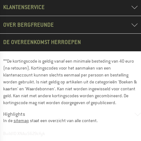
KLANTENSERVICE
OVER BERGFREUNDE
DE OVEREENKOMST HERROEPEN
**De kortingscode is geldig vanaf een minimale besteding van 40 euro
(na retouren). Kortingscodes voor het aanmaken van een
klantenaccount kunnen slechts eenmaal per persoon en bestelling
worden gebruikt. Is niet geldig op artikelen uit de categorieën 'Boeken &
kaarten' en 'Waardebonnen'. Kan niet worden ingewisseld voor contant
geld. Kan niet met andere kortingscodes worden gecombineerd. De
kortingscode mag niet worden doorgegeven of gepubliceerd.
Highlights
In de
sitemap
staat een overzicht van alle content.
BuildID XNAu5629cfyk