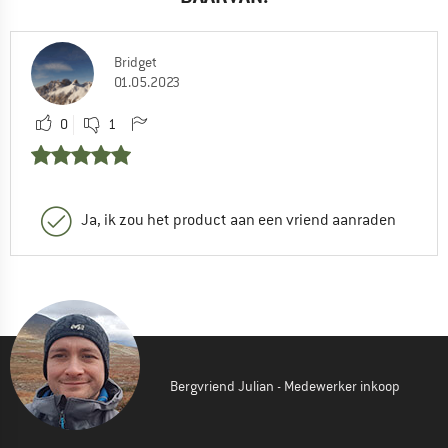
Bridget
01.05.2023
0
1
Ja, ik zou het product aan een vriend aanraden
Bergvriend Julian - Medewerker inkoop