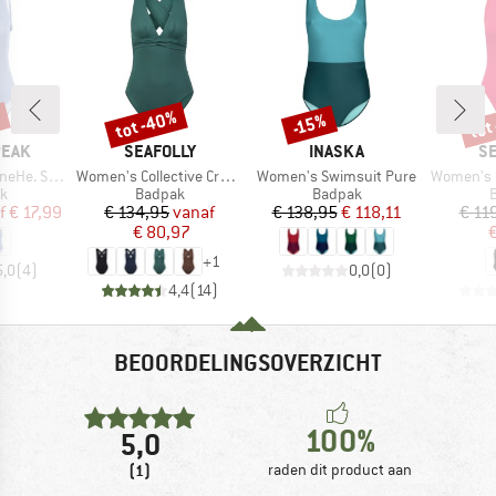
%
tot -40%
tot
-15%
Korting
Korting
Kort
MERK
MERK
M
PEAK
SEAFOLLY
INASKA
SE
Artikel
Artikel
Artikel
 Swimsuit
Women's Collective Cross Back One Piece
Women's Swimsuit Pure
Women's Sea Dive
ctgroep
Productgroep
Productgroep
P
k
Badpak
Badpak
ijs
rlaagde prijs
Prijs
Verlaagde prijs
Prijs
Verlaagde prijs
f
€ 17,99
€ 134,95
vanaf
€ 138,95
€ 118,11
€ 11
€ 80,97
€
+
1
5,0
(
4
)
0,0
(
0
)
4,4
(
14
)
BEOORDELINGSOVERZICHT
100%
5,0
(1)
raden dit product aan