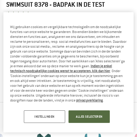
SWIMSUIT 8378 - BADPAK
IN DE TEST
5,0
(1)
Wij gebruiken cookies en vergelijkbare technologieën om de noodzakelijke
KEN JE DIT PRODUCT?
functies van onze website te garanderen. Bovendien bieden we bijkomende
Heb je dit product al eens in handen gehad? Zin om je
diensten en functies aan, analyseren we ons dataverkeer, om inhouden en
reclame te personaliseren, resp. social-mediafuncties aan te bieden. Daardoor
mening hierover te delen?
zijn ook onze social-media-, reclame- en analysepartners op de hoogte van je
Andere bergvrienden zijn blij om jouw feedback te lezen -
gebruik van onze website. Sommige daarvan bevinden zich in derde landen
deel het met hen.
zonder voldoende garanties om je gegevens te beschermen, bijvoorbeeld
tegen toegang door autoriteiten. Door het aanklikken van ‘Alles selecteren’ ga
je ermee akkoord dat we op deze manier te werk gaan.
Indien je enkel
technisch noodzakelijke cookies wenst te accepteren, klik dan hier
. Onder
BEOORDELING SCHRIJVEN
‘Cookie-instellingen’ onderaan op onze website kun je je toestemming geven
en ook altijd weer intrekken. Je toestemming is vrijwillig, niet noodzakelijk
voor het gebruik van deze website en kan op elk moment worden ingetrokken
PRODUCT KOPEN
of voor de eerste keer worden gegeven onder "Cookie-instellingen" onderaan
op onze website. Uitgebreide informatie hierover, inclusief de risico's van
doorgiften naar derde landen, vind je in onze
privacyverklaring
.
BERGVRIENDEN DIE DIT BEKEKEN HEBBEN,
INSTELLINGEN
ALLES SELECTEREN
KEKEN OOK NAAR