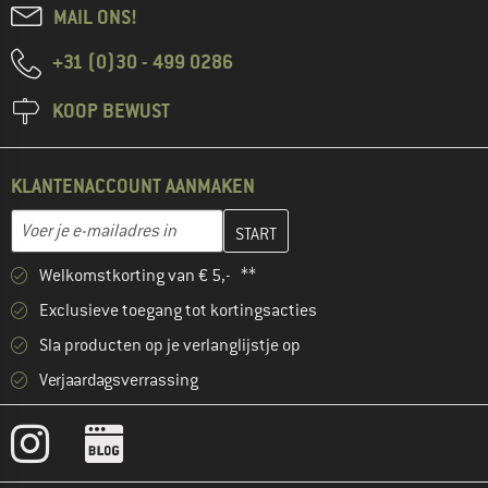
MAIL ONS!
+31 (0)30 - 499 0286
KOOP BEWUST
KLANTENACCOUNT AANMAKEN
Vul je e-mailadres hier in en maak in de volgende stap je klanten
E-mailadres
Welkomstkorting van € 5,- **
Exclusieve toegang tot kortingsacties
Sla producten op je verlanglijstje op
Verjaardagsverrassing