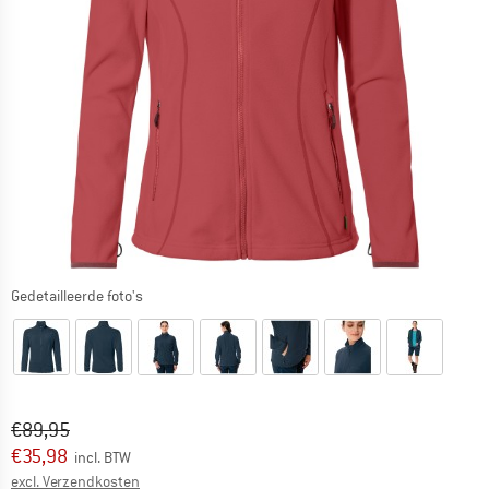
Gedetailleerde foto's
Oorspronkelijke prijs :
Prijs:
€
89,95
€
35,98
incl. BTW
Informatie over de verzendkosten. Opent in een infov
excl. Verzendkosten