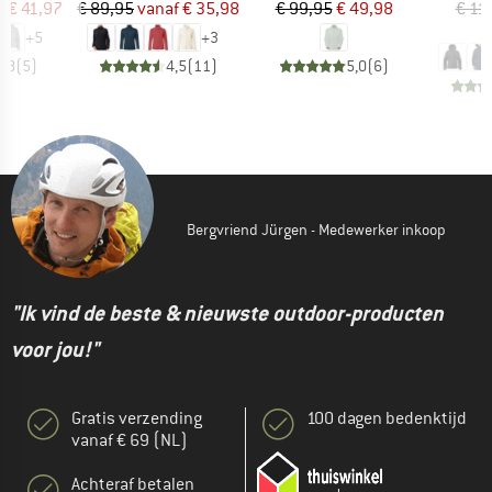
ijs
rlaagde prijs
Prijs
Verlaagde prijs
Prijs
Verlaagde prijs
f
€ 41,97
€ 89,95
vanaf
€ 35,98
€ 99,95
€ 49,98
€ 11
€
+
5
+
3
3,8
(
5
)
4,5
(
11
)
5,0
(
6
)
Bergvriend Jürgen - Medewerker inkoop
"Ik vind de beste & nieuwste outdoor-producten
voor jou!"
Gratis verzending
100 dagen bedenktijd
vanaf € 69 (NL)
Achteraf betalen