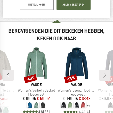
MATERIAALGEGEVENS & KENMERKEN
INSTELLINGEN
ALLES SELECTEREN
PRODUCTBESCHRIJVING
BERGVRIENDEN DIE DIT BEKEKEN HEBBEN,
KEKEN OOK NAAR
%
tot
-40%
-55%
Korting
Korting
Kort
MERK
MERK
ME
NIA
VAUDE
VAUDE
HEB
Artikel
Artikel
Artikel
e Jacket
Women's Verbella Jacket
Women's Beguz Hoody Jacket
Women's Pepperb
groep
Productgroep
Productgroep
Pr
est
Fleecevest
Fleecevest
Fl
ijs
rlaagde prijs
Prijs
Verlaagde prijs
Prijs
Verlaagde prijs
vanaf
€ 99,95
€ 59,97
€ 149,95
€ 67,48
€ 59,95
,97
+
2
4,8
(
27
)
4,4
(
14
)