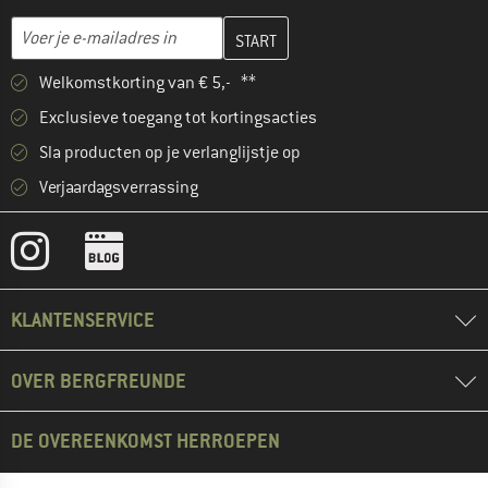
Vul je e-mailadres hier in en maak in de volgende stap je klanten
E-mailadres
Welkomstkorting van € 5,- **
Exclusieve toegang tot kortingsacties
Sla producten op je verlanglijstje op
Verjaardagsverrassing
KLANTENSERVICE
OVER BERGFREUNDE
DE OVEREENKOMST HERROEPEN