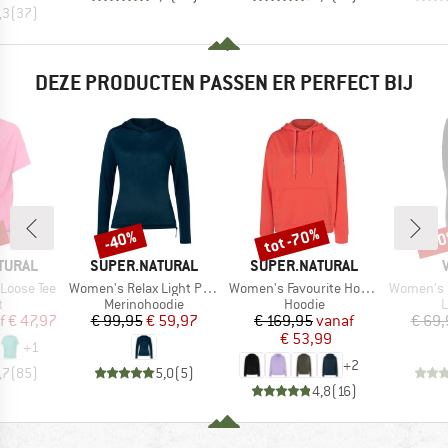
,3
(
37
)
DEZE PRODUCTEN PASSEN ER PERFECT BIJ
%
tot -70%
-40%
-3
Korting
Korting
Kort
MERK
MERK
TURAL
SUPER.NATURAL
SUPER.NATURAL
Artikel
Artikel
Artikel
Loose Tee
Women's Relax Light Pocket Hoodie
Women's Favourite Hoodie
Women's Es
ctgroep
Productgroep
Productgroep
P
t
Merinohoodie
Hoodie
L
ijs
rlaagde prijs
Prijs
Verlaagde prijs
Prijs
Verlaagde prijs
f
€ 47,97
€ 99,95
€ 59,97
€ 169,95
vanaf
€ 69,
€ 53,99
+
1
+
2
,7
(
85
)
5,0
(
5
)
4,8
(
16
)