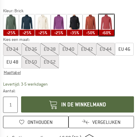
Kleur:
Brick
-25%
-25%
-25%
-25%
-35%
-50%
-60%
Kies een maat:
EU
34
EU
36
EU
38
EU
40
EU
42
EU
44
EU
46
EU
48
EU
50
EU
52
Maattabel
De link wordt geopend in een infovak en bevat le
Levertijd: 3-5 werkdagen
Aantal:
IN DE WINKELMAND
ONTHOUDEN
VERGELIJKEN