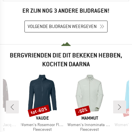
ER ZIJN NOG 3 ANDERE BIJDRAGEN!
VOLGENDE BIJDRAGEN WEERGEVEN
BERGVRIENDEN DIE DIT BEKEKEN HEBBEN,
KOCHTEN DAARNA
%
tot -60%
tot
-50%
Korting
Korting
Kort
K
MERK
MERK
VAUDE
MAMMUT
Artikel
Artikel
Artikel
rd Knitted
Women's Rosemoor Fleece Jacket II
Women's Innominata Light Midlayer Jacket
Women's Esca
groep
Productgroep
Productgroep
P
est
Fleecevest
Fleecevest
R