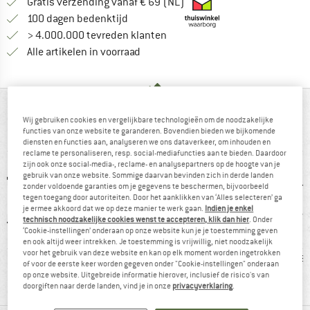
Vind hier de verzendinform
Gratis verzending vanaf € 69 (NL)
Vind de betalingsinformatie hier! Opent
100 dagen bedenktijd
> 4.000.000 tevreden klanten
Alle artikelen in voorraad
IN EEN OOGOPSLAG
Wij gebruiken cookies en vergelijkbare technologieën om de noodzakelijke
functies van onze website te garanderen. Bovendien bieden we bijkomende
Warm dames fleecejack om te wandelen
diensten en functies aan, analyseren we ons dataverkeer, om inhouden en
reclame te personaliseren, resp. social-mediafuncties aan te bieden. Daardoor
zijn ook onze social-media-, reclame- en analysepartners op de hoogte van je
gebruik van onze website. Sommige daarvan bevinden zich in derde landen
zonder voldoende garanties om je gegevens te beschermen, bijvoorbeeld
tegen toegang door autoriteiten. Door het aanklikken van ‘Alles selecteren’ ga
je ermee akkoord dat we op deze manier te werk gaan.
Indien je enkel
technisch noodzakelijke cookies wenst te accepteren, klik dan hier
. Onder
‘Cookie-instellingen’ onderaan op onze website kun je je toestemming geven
en ook altijd weer intrekken. Je toestemming is vrijwillig, niet noodzakelijk
voor het gebruik van deze website en kan op elk moment worden ingetrokken
0 g
91% raadt het aan
Polartec
Geïs
of voor de eerste keer worden gegeven onder "Cookie-instellingen" onderaan
op onze website. Uitgebreide informatie hierover, inclusief de risico's van
doorgiften naar derde landen, vind je in onze
privacyverklaring
.