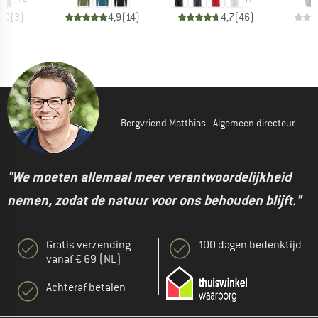
5,0
(
3
)
4,9
(
14
)
4,7
(
46
)
Bergvriend Matthias - Algemeen directeur
"We moeten allemaal meer verantwoordelijkheid
nemen, zodat de natuur voor ons behouden blijft."
Gratis verzending
100 dagen bedenktijd
vanaf € 69 (NL)
Achteraf betalen