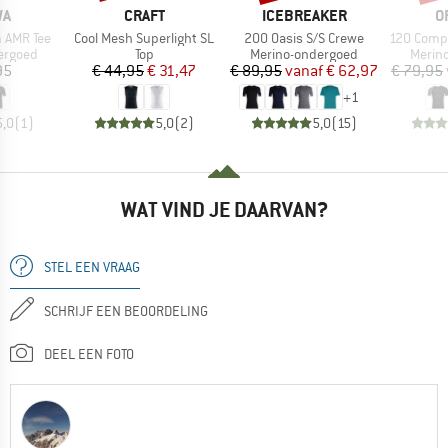
MERK
MERK
M
WA
CRAFT
ICEBREAKER
O
Artikel
Artikel
Artikel
m AMR Tee
Cool Mesh Superlight SL
200 Oasis S/S Crewe
120 Comp Lig
ep
Productgroep
Productgroep
Produ
ergoed
Top
Merino-ondergoed
Merin
ijs
Prijs
Verlaagde prijs
Prijs
Verlaagde prijs
95
€ 44,95
€ 31,47
€ 89,95
vanaf
€ 62,97
€ 79,95
+
1
5,0
(
1
)
5,0
(
2
)
5,0
(
15
)
WAT VIND JE DAARVAN?
STEL EEN VRAAG
SCHRIJF EEN BEOORDELING
DEEL EEN FOTO