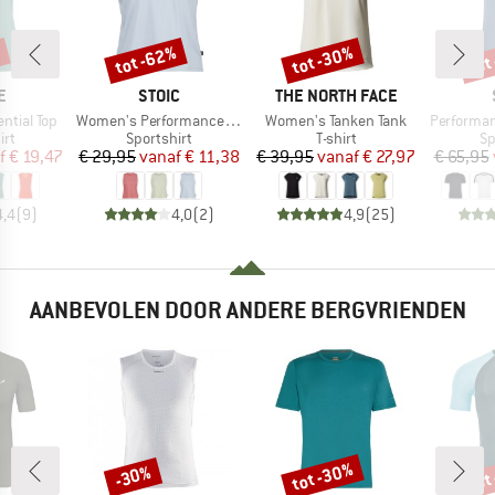
%
tot -62%
tot -30%
tot
Korting
Korting
Kort
MERK
MERK
E
STOIC
THE NORTH FACE
Artikel
Artikel
Artikel
ntial Top
Women's PerformanceMerino BorgholmSt. Tank
Women's Tanken Tank
Performance
tgroep
Productgroep
Productgroep
Pr
irt
Sportshirt
T-shirt
Sp
ijs
rlaagde prijs
Prijs
Verlaagde prijs
Prijs
Verlaagde prijs
f
€ 19,47
€ 29,95
vanaf
€ 11,38
€ 39,95
vanaf
€ 27,97
€ 65,95
4,4
(
9
)
4,0
(
2
)
4,9
(
25
)
AANBEVOLEN DOOR ANDERE BERGVRIENDEN
tot -30%
tot
-30%
Korting
Korting
Kort