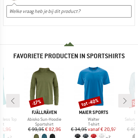
FAVORIETE PRODUCTEN IN SPORTSHIRTS
tot -40%
-2
-17%
Korting
Korting
Kort
K
MERK
MERK
M
FJÄLLRÄVEN
MAIER SPORTS
M
Artikel
Artikel
Artikel
eless Top
Abisko Sun-Hoodie
Walter
Selun 
tgroep
Productgroep
Productgroep
Pr
irt
Sportshirt
T-shirt
Sp
ijs
rlaagde prijs
Prijs
Verlaagde prijs
Prijs
Verlaagde prijs
11,96
€ 99,95
€ 82,96
€ 34,95
vanaf
€ 20,97
€ 89
+
2
+
7