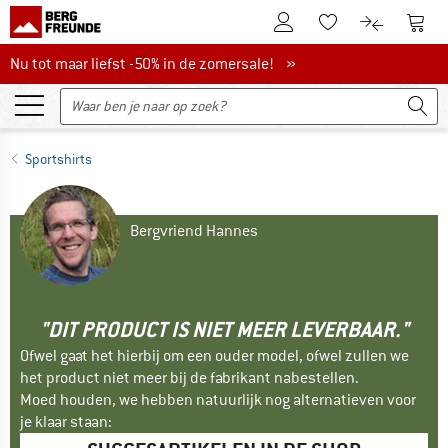
De klantenaccount
Naar
Naar de verlanglijs
Naar de pro
Nu tot maar liefst -50% in de zomersale!
Nu tot maar liefst -50% in de zomersale! »
Sportshirts
Bergvriend Hannes
"DIT PRODUCT IS NIET MEER LEVERBAAR."
Ofwel gaat het hierbij om een ouder model, ofwel zullen we
het product niet meer bij de fabrikant nabestellen.
Moed houden, we hebben natuurlijk nog alternatieven voor
je klaar staan: