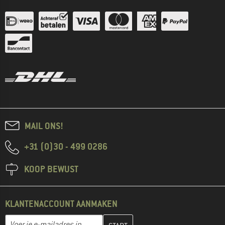
MAIL ONS!
+31 (0)30 - 499 0286
KOOP BEWUST
KLANTENACCOUNT AANMAKEN
Vul je e-mailadres hier in en maak in de volgende stap je klanten
E-mailadres