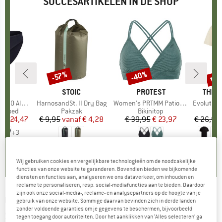
SUCCESARTIKELEN IN DE SHOP
%
tot
-40%
-57%
Korting
Korting
Kort
K
C
MERK
STOIC
MERK
PROTEST
MERK
THE 
enSt. Brief
Artikel
HarnosandSt. II Dry Bag
Artikel
Women's PRTMM Patio Triangle
Artikel
Evolution Simpl
ep
ergoed
Productgroep
Pakzak
Productgroep
Bikinitop
f
ijs
rlaagde prijs
€ 24,47
€ 9,95
vanaf
Prijs
Verlaagde prijs
€ 4,28
€ 39,95
Prijs
Verlaagde prijs
€ 23,97
€ 26,95
+
3
,8
(
44
)
5,0
(
2
)
4,9
(
23
)
Wij gebruiken cookies en vergelijkbare technologieën om de noodzakelijke
functies van onze website te garanderen. Bovendien bieden we bijkomende
diensten en functies aan, analyseren we ons dataverkeer, om inhouden en
reclame te personaliseren, resp. social-mediafuncties aan te bieden. Daardoor
zijn ook onze social-media-, reclame- en analysepartners op de hoogte van je
UNDER ARMOUR
-
Rush Energy S/S -
gebruik van onze website. Sommige daarvan bevinden zich in derde landen
zonder voldoende garanties om je gegevens te beschermen, bijvoorbeeld
Sportshirt
tegen toegang door autoriteiten. Door het aanklikken van ‘Alles selecteren’ ga