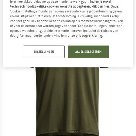
je ermee akkoord dat we op deze manier te werk gaan.
Indien je enkel
(0)
technisch noodzakelijke cookies wenst te accepteren, klik dan hier
. Onder
‘Cookie-instellingen’ onderaan op onze website kun je je toestemming geven
en ook altijd weer intrekken. Je toestemming is vrijwillig, niet noodzakelijk
voor het gebruik van deze website en kan op elk moment worden ingetrokken
of voor de eerste keer worden gegeven onder "Cookie-instellingen" onderaan
op onze website. Uitgebreide informatie hierover, inclusief de risico's van
doorgiften naar derde landen, vind je in onze
privacyverklaring
.
INSTELLINGEN
ALLES SELECTEREN