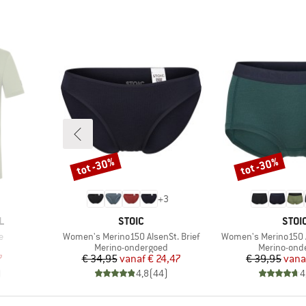
tot -30%
tot -30%
Korting
Korting
+
3
MERK
MER
L
STOIC
STOI
Artikel
Artikel
e
Women's Merino150 AlsenSt. Brief
Women's Merino150 A
Productgroep
Productgro
Merino-ondergoed
Merino-ond
de prijs
Prijs
Verlaagde prijs
Pr
Ve
7
€ 34,95
vanaf
€ 24,47
€ 39,95
vana
)
4,8
(
44
)
4