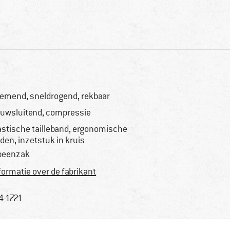
emend, sneldrogend, rekbaar
uwsluitend, compressie
astische tailleband, ergonomische
den, inzetstuk in kruis
beenzak
formatie over de fabrikant
4-1721