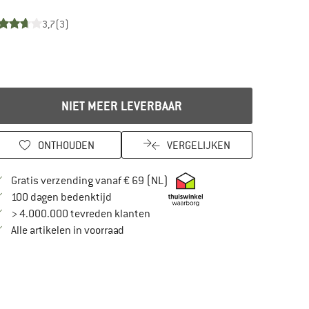
3,7
(3)
NIET MEER LEVERBAAR
ONTHOUDEN
VERGELIJKEN
Vind hier de verzendinformatie
Gratis verzending vanaf € 69 (NL)
Vind de betalingsinformatie hier! Opent in
100 dagen bedenktijd
> 4.000.000 tevreden klanten
Alle artikelen in voorraad