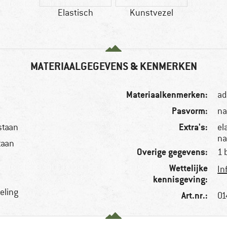
Elastisch
Kunstvezel
MATERIAALGEGEVENS & KENMERKEN
Materiaalkenmerken:
ad
Pasvorm:
na
Extra's:
staan
el
na
taan
Overige gegevens:
1 
Wettelijke
In
kennisgeving:
eling
Art.nr.:
01