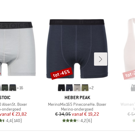
tot -45%
tot 
Korting
Korti
+
16
+
2
MERK
MERK
STOIC
HEBER PEAK
Artikel
Artikel
 AlsenSt. Boxer
MerinoMix165 PineconeHe. Boxer
Women's
ctgroep
Productgroep
P
o-ondergoed
Merino-ondergoed
Prijs
Verlaagde prijs
Prijs
Verlaagde prijs
vanaf
€ 23,82
€ 34,95
vanaf
€ 19,22
€ 5
4,4
(
140
)
4,2
(
6
)