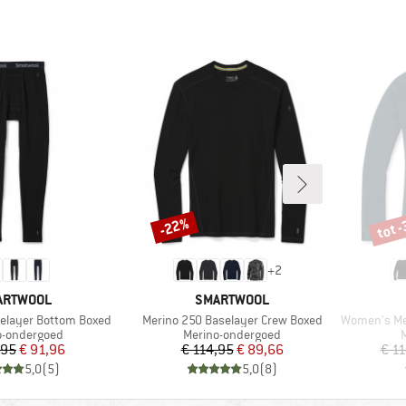
tot 
-22%
Korting
Korti
+
2
RK
MERK
ARTWOOL
SMARTWOOL
Artikel
Artikel
elayer Bottom Boxed
Merino 250 Baselayer Crew Boxed
Women's Meri
ctgroep
Productgroep
P
o-ondergoed
Merino-ondergoed
Prijs
Verlaagde prijs
Prijs
Verlaagde prijs
,95
€ 91,96
€ 114,95
€ 89,66
€ 1
5,0
(
5
)
5,0
(
8
)