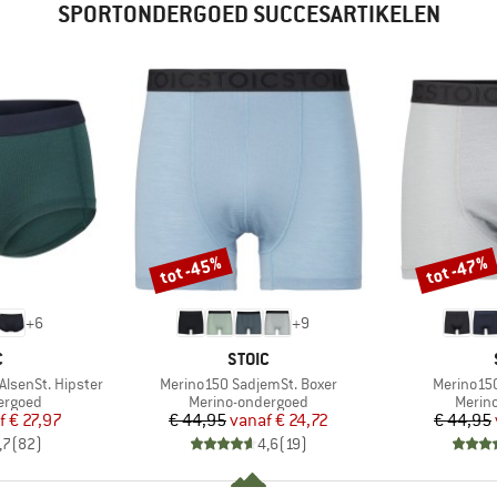
SPORTONDERGOED SUCCESARTIKELEN
tot -45%
tot -47%
Korting
Korting
+
6
+
9
K
MERK
C
STOIC
Artikel
Artikel
lsenSt. Hipster
Merino150 SadjemSt. Boxer
Merino150
ep
Productgroep
Produ
ergoed
Merino-ondergoed
Merin
ijs
rlaagde prijs
Prijs
Verlaagde prijs
f
€ 27,97
€ 44,95
vanaf
€ 24,72
€ 44,95
,7
(
82
)
4,6
(
19
)