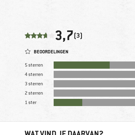
3,7
(3)
BEOORDELINGEN
5 sterren
4 sterren
3 sterren
2 sterren
1 ster
WAT VIND JE DAARVAN?