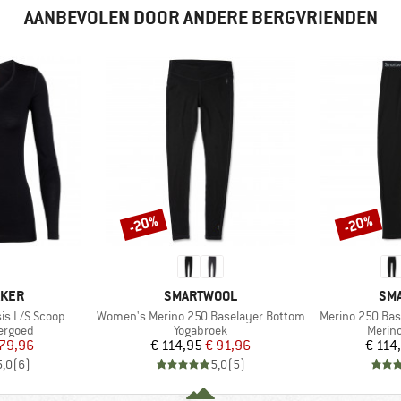
AANBEVOLEN DOOR ANDERE BERGVRIENDEN
-20%
-20%
Korting
Korting
MERK
ME
AKER
SMARTWOOL
SM
Artikel
Artikel
is L/S Scoop
Women's Merino 250 Baselayer Bottom
Merino 250 Bas
ep
Productgroep
Produ
ergoed
Yogabroek
Merin
ijs
rlaagde prijs
Prijs
Verlaagde prijs
 79,96
€ 114,95
€ 91,96
€ 114
5,0
(
6
)
5,0
(
5
)