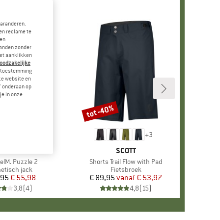
garanderen.
en reclame te
 en
landen zonder
et aanklikken
noodzakelijke
je toestemming
eze website en
" onderaan op
je in onze
tot -40%
Korting
+
3
ERK
ALOJA
MERK
SCOTT
gelM. Puzzle 2
Artikel
Shorts Trail Flow with Pad
uctgroep
etisch jack
Productgroep
Fietsbroek
,95
Prijs
Verlaagde prijs
€ 55,98
€ 89,95
vanaf
Prijs
Verlaagde prijs
€ 53,97
3,8
(
4
)
4,8
(
15
)