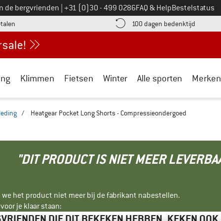
Bel ons op
an de bergvrienden
|
+31 (0)30 - 499 0286
FAQ & Help
Bestelstatus
vind de betalingsinformatie hier! Opent in een infovak
Vind de b
etalen
100 dagen bedenktijd
ing
Klimmen
Fietsen
Winter
Alle sporten
Merken
leding
/
Heatgear Pocket Long Shorts - Compressieondergoed
"DIT PRODUCT IS NIET MEER LEVERBA
 we het product niet meer bij de fabrikant nabestellen.
oor je klaar staan:
VRIENDEN DIE DIT BEKEKEN HEBBEN, KEKEN OOK