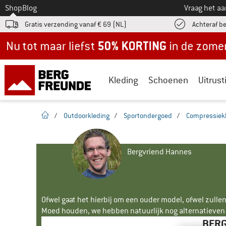
Naar
Shop
Blog
Vraag het a
Gratis verzending vanaf € 69 (NL)
Achteraf b
Nu tot maar liefst -50% in de zomersale!
Kleding
Schoenen
Uitrust
Startpagina
/
Outdoorkleding
/
Sportondergoed
/
Compressiek
Bergvriend Hannes
Ofwel gaat het hierbij om een ouder model, ofwel zullen
Moed houden, we hebben natuurlijk nog alternatieven v
BERG