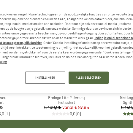
n cookies en vergelijkbare technologieën om de noodzakelijke functies van onze website te 
eden we bijkomende diensten en functies aan, analyseren we ons dataverkeer, om inhouden 
n, resp. social-mediafuncties aan te bieden. Daardoor zijn ook onze social-media-, reclame-
ers op de hoogte van je gebruik van onze website. Sommige daarvan bevinden zich in derde 
ranties om je gegevens te beschermen, bijvoorbeeld tegen toegang door autoriteiten. Door h
lecteren’ ga je ermee akkoord dat we op deze manier te werk gaan.
Indien je enkel technisch 
 te accepteren, klik dan hier
. Onder ‘Cookie-instellingen’ onderaan op onze website kun je 
altijd weer intrekken. Je toestemming is vrijwillig, niet noodzakelijk voor het gebruik van d
oment worden ingetrokken of voor de eerste keer worden gegeven onder "Cookie-instellingen
 Uitgebreide informatie hierover, inclusief de risico's van doorgiften naar derde landen, vind 
aring
.
tot -20%
-65%
Korting
Korting
INSTELLINGEN
ALLES SELECTEREN
+
1
DE
MERK
CASTELLI
M
M
rsey
Artikel
Prologo Lite 2 Jersey
Artikel
Tristko
tgroep
irt
Productgroep
Fietsshirt
Prod
Synth
95
ijs
€ 109,95
vanaf
Prijs
Verlaagde prijs
€ 87,96
€ 159
5,0
(
1
)
0,0
(
0
)