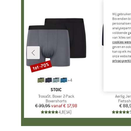
Wij gebruike
Bovendien bi
personalisere
analysepartn
voldoende ga
van ‘Alles se
cookies wenst
geven en ook 
kan op elk m
onze website.
privacyverkl
tot -70%
Korting
+
4
MERK
STOIC
MERK
STRAE
Artikel
TrosaSt. Boxer 2-Pack
Artikel
Aerlig Je
Productgroep
Boxershorts
Produc
Fietssh
€ 39,95
vanaf
Prijs
Verlaagde prijs
€ 17,98
€ 88,
Pr
4,8
(
14
)