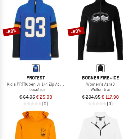
-60%
-60%
PROTEST
BOGNER FIRE+ICE
Kid's PRTRuben Jr 1/4 Zip Active Top
Women's Azra3
Fleecetrui
Wollen trui
€ 64,95
€ 25,98
€ 294,95
€ 117,98
(0)
(0)