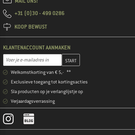
MAIL ONS!
+31 (0)30 - 499 0286
KOOP BEWUST
KLANTENACCOUNT AANMAKEN
Vul je e-mailadres hier in en maak in de volgende stap je klanten
E-mailadres
Welkomstkorting van € 5,- **
Exclusieve toegang tot kortingsacties
Sla producten op je verlanglijstje op
Verjaardagsverrassing