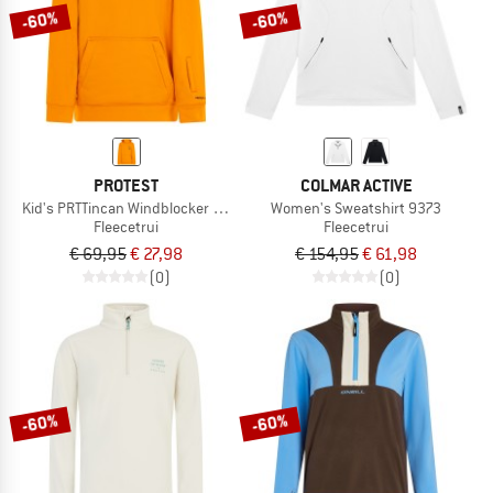
-60%
-60%
PROTEST
COLMAR ACTIVE
Kid's PRTTincan Windblocker Hoody
Women's Sweatshirt 9373
Fleecetrui
Fleecetrui
€ 69,95
€ 27,98
€ 154,95
€ 61,98
(0)
(0)
-60%
-60%