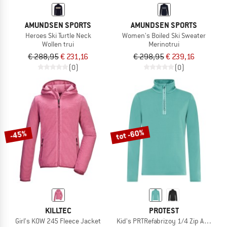
AMUNDSEN SPORTS
AMUNDSEN SPORTS
Heroes Ski Turtle Neck
Women's Boiled Ski Sweater
Wollen trui
Merinotrui
€ 288,95
€ 231,16
€ 298,95
€ 239,16
(0)
(0)
tot -60%
-45%
KILLTEC
PROTEST
Girl's KOW 245 Fleece Jacket
Kid's PRTRefabrizoy 1/4 Zip Active To