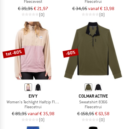
Fleecevest
Fleecetrui
€ 39,95
€ 21,97
€ 34,95
vanaf € 13,98
(0)
(0)
tot -60%
-60%
EIVY
COLMAR ACTIVE
Women's Techlight Halfzip Fleece
Sweatshirt 8366
Fleecetrui
Fleecetrui
€ 89,95
vanaf € 35,98
€ 158,95
€ 63,58
(0)
(0)