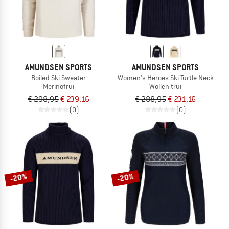
AMUNDSEN SPORTS
AMUNDSEN SPORTS
Boiled Ski Sweater
Women's Heroes Ski Turtle Neck
Merinotrui
Wollen trui
€ 298,95
€ 239,16
€ 288,95
€ 231,16
(0)
(0)
-20%
-20%