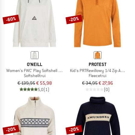
NAAR DE SALE
-60%
-20%
O'NEILL
PROTEST
Women's FWC' Play Softshell Hoodie
Kid's PRTRewillowy 1/4 Zip Active To
Softshelltrui
Fleecetrui
€ 139,95
€ 55,98
€ 34,95
€ 27,96
5,0
(1)
(0)
-20%
-20%