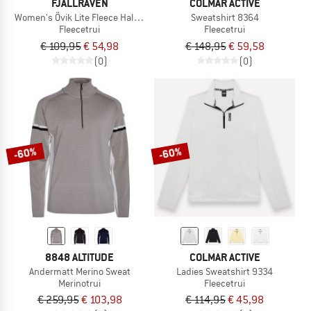
FJÄLLRÄVEN
COLMAR ACTIVE
Women's Övik Lite Fleece Half Zip
Sweatshirt 8364
Fleecetrui
Fleecetrui
€ 109,95
€ 54,98
€ 148,95
€ 59,58
(0)
(0)
-60%
-60%
8848 ALTITUDE
COLMAR ACTIVE
Andermatt Merino Sweat
Ladies Sweatshirt 9334
Merinotrui
Fleecetrui
€ 259,95
€ 103,98
€ 114,95
€ 45,98