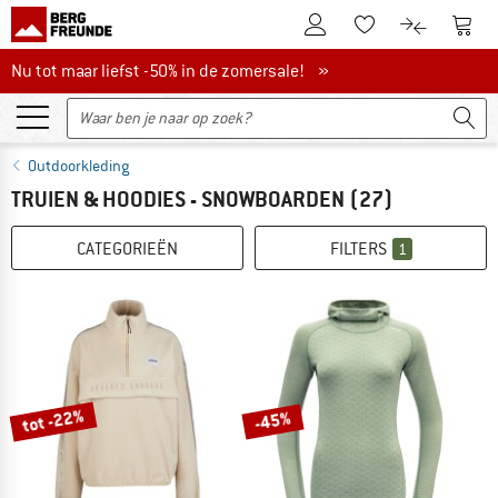
De klantenaccount
Naar
Naar de verlanglijs
Naar de pro
Nu tot maar liefst -50% in de zomersale!
Nu tot maar liefst -50% in de zomersale! »
Outdoorkleding
TRUIEN & HOODIES - SNOWBOARDEN
(27)
CATEGORIEËN
FILTERS
1
tot -22%
-45%