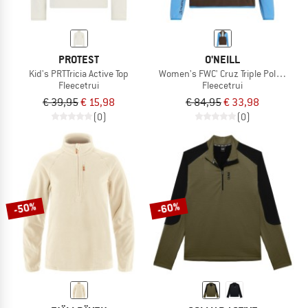
PROTEST
O'NEILL
Kid's PRTTricia Active Top
Women's FWC' Cruz Triple Polartec H
Fleecetrui
Fleecetrui
€ 39,95
€ 15,98
€ 84,95
€ 33,98
(0)
(0)
-50%
-60%