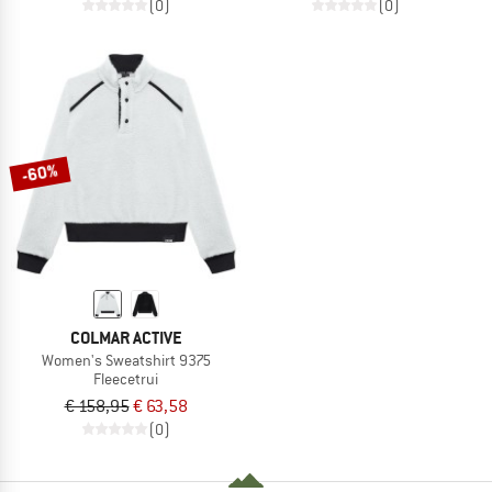
(0)
(0)
-60%
COLMAR ACTIVE
Women's Sweatshirt 9375
Fleecetrui
€ 158,95
€ 63,58
(0)