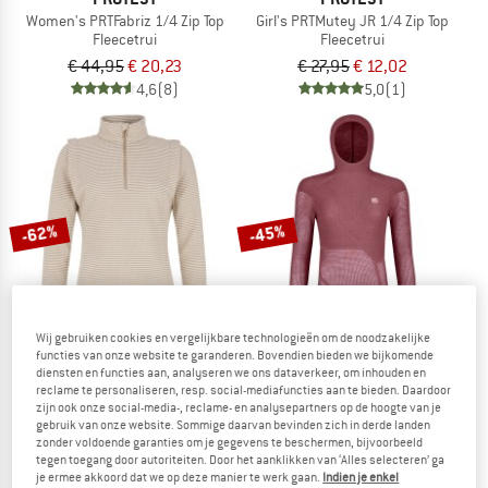
Women's PRTFabriz 1/4 Zip Top
Girl's PRTMutey JR 1/4 Zip Top
Fleecetrui
Fleecetrui
€ 44,95
€ 20,23
€ 27,95
€ 12,02
4,6
(8)
5,0
(1)
-62%
-45%
Wij gebruiken cookies en vergelijkbare technologieën om de noodzakelijke
functies van onze website te garanderen. Bovendien bieden we bijkomende
diensten en functies aan, analyseren we ons dataverkeer, om inhouden en
reclame te personaliseren, resp. social-mediafuncties aan te bieden. Daardoor
PROTEST
ORTOVOX
zijn ook onze social-media-, reclame- en analysepartners op de hoogte van je
Women's PRTIvory 1/4 Zip Active Top
Women's Merino Thermovent Hoody
gebruik van onze website. Sommige daarvan bevinden zich in derde landen
Trui
Merinotrui
zonder voldoende garanties om je gegevens te beschermen, bijvoorbeeld
tegen toegang door autoriteiten. Door het aanklikken van ‘Alles selecteren’ ga
€ 64,95
€ 24,68
€ 149,95
€ 82,47
je ermee akkoord dat we op deze manier te werk gaan.
Indien je enkel
5,0
(1)
4,0
(4)