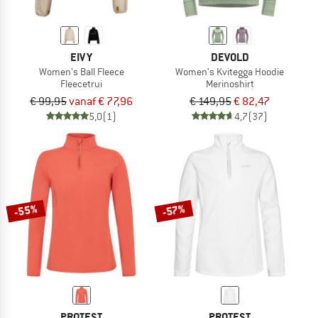
EIVY
DEVOLD
Women's Ball Fleece
Women's Kvitegga Hoodie
Fleecetrui
Merinoshirt
€ 99,95
vanaf € 77,96
€ 149,95
€ 82,47
5,0
(1)
4,7
(37)
-55%
-57%
PROTEST
PROTEST