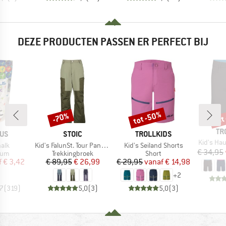
DEZE PRODUCTEN PASSEN ER PERFECT BIJ
tot -50%
tot
-70%
Korting
Korting
Kort
ME
TR
MERK
MERK
IUS
STOIC
TROLLKIDS
Artikel
Kid's Ha
Artikel
Artikel
alk
Kid's FalunSt. Tour Pants Light
Kid's Seiland Shorts
€ 34,95
groep
Productgroep
Productgroep
ium
Trekkingbroek
Short
ijs
rlaagde prijs
Prijs
Verlaagde prijs
Prijs
Verlaagde prijs
f
€ 3,42
€ 89,95
€ 26,99
€ 29,95
vanaf
€ 14,98
+
2
,7
(
319
)
5,0
(
3
)
5,0
(
3
)