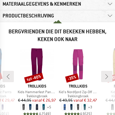
MATERIAALGEGEVENS & KENMERKEN
PRODUCTBESCHRIJVING
BERGVRIENDEN DIE DIT BEKEKEN HEBBEN,
KEKEN OOK NAAR
%
tot -40%
-35%
-2
Korting
Korting
Kort
MERK
MERK
IDS
TROLLKIDS
TROLLKIDS
Artikel
Artikel
Art
er Pants
Kids Hammerfest Pants Pro
Kid's Nordfjord Zip-Off Pants Slim Fit
Ki
roep
Productgroep
Productgroep
Pr
roek
Trekkingbroek
Trekkingbroek
Kl
ijs
rlaagde prijs
Prijs
Verlaagde prijs
Prijs
Verlaagde prijs
f
€ 29,47
€ 44,95
vanaf
€ 26,97
€ 49,95
vanaf
€ 32,47
€ 44,
+
5
+
3
5,0
(
1
)
4,7
(
49
)
4,9
(
25
)