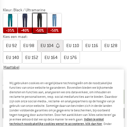
Kleur:
Black / Ultramarine
-35%
-40%
-50%
-50%
Kies een maat:
EU
92
EU
98
EU
104
EU
110
EU
116
EU
128
EU
140
EU
152
EU
164
EU
176
Maattabel
De link wordt geopend in een infovak en bevat le
Levertijd: 3-5 werkdagen
Wij gebruiken cookies en vergelijkbare technologieën om de noodzakelijke
Aantal:
functies van onze website te garanderen. Bovendien bieden we bijkomende
diensten en functies aan, analyseren we ons dataverkeer, om inhouden en
IN DE WINKELMAND
reclame te personaliseren, resp. social-mediafuncties aan te bieden. Daardoor
zijn ook onze social-media-, reclame- en analysepartners op de hoogte van je
gebruik van onze website. Sommige daarvan bevinden zich in derde landen
zonder voldoende garanties om je gegevens te beschermen, bijvoorbeeld
ONTHOUDEN
VERGELIJKEN
tegen toegang door autoriteiten. Door het aanklikken van ‘Alles selecteren’ ga
je ermee akkoord dat we op deze manier te werk gaan.
Indien je enkel
technisch noodzakelijke cookies wenst te accepteren, klik dan hier
. Onder