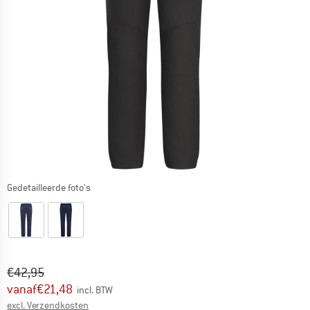
Gedetailleerde foto's
Oorspronkelijke prijs :
Prijs:
€
42,95
vanaf
€
21,48
incl. BTW
Informatie over de verzendkosten. Opent in een infov
excl. Verzendkosten