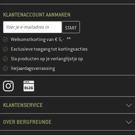
KLANTENACCOUNT AANMAKEN
Vul je e-mailadres hier in en maak in de volgende stap je klanten
E-mailadres
Welkomstkorting van € 5,- **
Exclusieve toegang tot kortingsacties
Sla producten op je verlanglijstje op
Verjaardagsverrassing
KLANTENSERVICE
OVER BERGFREUNDE