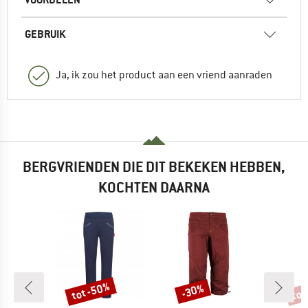
GEBRUIK
Ja, ik zou het product aan een vriend aanraden
BERGVRIENDEN DIE DIT BEKEKEN HEBBEN,
KOCHTEN DAARNA
tot -50%
tot
-30%
Korting
Korting
Kort