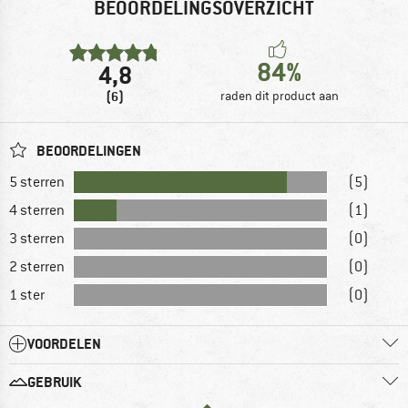
BEOORDELINGSOVERZICHT
84%
4,8
(6)
raden dit product aan
BEOORDELINGEN
5 sterren
(5)
4 sterren
(1)
3 sterren
(0)
2 sterren
(0)
1 ster
(0)
VOORDELEN
GEBRUIK