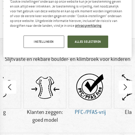
Vind hier de verzendinform
Gratis verzending vanaf € 69 (NL)
‘Cookie-instellingen’ onderaan op onze website kun je je toestemming geven
en ook altijd weer intrekken. Je toestemming is vrijwillig, niet noodzakelijk
Vind de betalingsinformatie hier! Opent
100 dagen bedenktijd
voor het gebruik van deze website en kan op elk moment worden ingetrokken
> 4.000.000 tevreden klanten
of voor de eerste keer worden gegeven onder "Cookie-instellingen" onderaan
op onze website. Uitgebreide informatie hierover, inclusief de risico's van
Alle artikelen in voorraad
doorgiften naar derde landen, vind je in onze
privacyverklaring
.
INSTELLINGEN
ALLES SELECTEREN
IN EEN OOGOPSLAG
Slijtvaste en rekbare boulder- en klimbroek voor kinderen
0 g
Klanten zeggen:
PFC-/PFAS-vrij
Elas
goed model