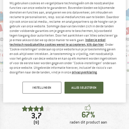
Wij gebruiken cookies en vergelijkbare technologieën om de noodzakelijke
functies van onze website te garanderen. Bovendien bieden we bijkomende
diensten en functies aan, analyseren we ons dataverkeer, om inhouden en
reclame te personaliseren, resp. social-mediafuncties aan te bieden. Daardoor
zijn ook onze social-media-, reclame- en analysepartners op de hoogte van je
gebruik van onze website. Sommige daarvan bevinden zich in derde landen
%
tot -30%
tot -30%
tot
Korting
Korting
Kort
zonder voldoende garanties om je gegevens te beschermen, bijvoorbeeld
tegen toegang door autoriteiten. Door het aanklikken van ‘Alles selecteren’ ga
MERK
MERK
ME
IDS
TROLLKIDS
TROLLKIDS
TR
je ermee akkoord dat we op deze manier te werk gaan.
Indien je enkel
technisch noodzakelijke cookies wenst te accepteren, klik dan hier
. Onder
Artikel
Artikel
Artikel
ker Low XT
Kid's Bergen Hiker
Kid's Eikefjord Barefoot Hiker
Kid's Skande
‘Cookie-instellingen’ onderaan op onze website kun je je toestemming geven
p
Productgroep
Productgroep
Produ
choenen
Barefootschoenen
Barefootschoenen
Baref
en ook altijd weer intrekken. Je toestemming is vrijwillig, niet noodzakelijk
ijs
rlaagde prijs
Prijs
Verlaagde prijs
Prijs
Verlaagde prijs
f
€ 38,97
€ 49,95
vanaf
€ 34,97
€ 47,95
vanaf
€ 33,57
€ 54,95
voor het gebruik van deze website en kan op elk moment worden ingetrokken
+
4
+
1
+
3
of voor de eerste keer worden gegeven onder "Cookie-instellingen" onderaan
op onze website. Uitgebreide informatie hierover, inclusief de risico's van
4,3
(
8
)
3,4
(
7
)
4,3
(
7
)
doorgiften naar derde landen, vind je in onze
privacyverklaring
.
INSTELLINGEN
ALLES SELECTEREN
BEOORDELINGSOVERZICHT
67%
3,7
(9)
raden dit product aan