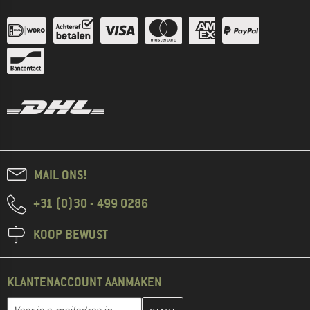
MAIL ONS!
+31 (0)30 - 499 0286
KOOP BEWUST
KLANTENACCOUNT AANMAKEN
Vul je e-mailadres hier in en maak in de volgende stap je klanten
E-mailadres