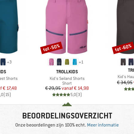
tot -50%
tot -60%
Korting
Korting
+
3
+
1
ME
TR
MERK
IDS
TROLLKIDS
Artikel
Kid's Ha
Artikel
est Shorts
Kid's Seiland Shorts
€ 34,95
uctgroep
Productgroep
Short
ijs
rlaagde prijs
Prijs
Verlaagde prijs
f
€ 17,48
€ 29,95
vanaf
€ 14,98
,0
(
15
)
5,0
(
3
)
BEOORDELINGSOVERZICHT
Onze beoordelingen zijn 100% echt.
Meer informatie