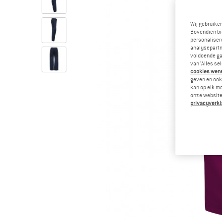
Wij gebruike
Bovendien bi
personalisere
analysepartn
voldoende ga
van ‘Alles se
cookies wenst
geven en ook 
kan op elk m
onze website.
privacyverkl