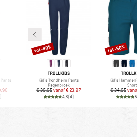
tot -40%
tot -50%
Korting
Korting
MERK
MERK
TROLLKIDS
TROLLK
Artikel
Artikel
 Pants
Kid's Trondheim Pants
Kid's Hammerf
oep
Productgroep
Prod
Regenbroek
Short
de prijs
Prijs
Verlaagde prijs
Pr
Ve
9,98
€ 39,95
vanaf
€ 23,97
€ 34,95
vana
)
4,8
(
4
)
5