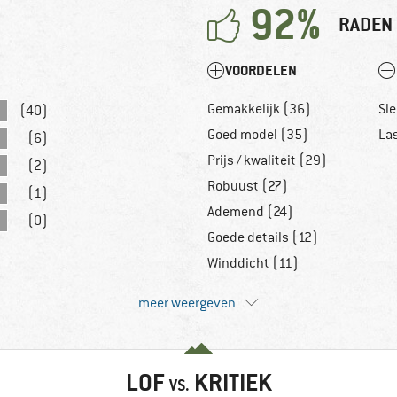
92%
RADEN 
VOORDELEN
Gemakkelijk (36)
Sl
(40)
Goed model (35)
Las
(6)
Prijs / kwaliteit (29)
(2)
Robuust (27)
(1)
Ademend (24)
(0)
Goede details (12)
Winddicht (11)
meer weergeven
LOF
KRITIEK
VS.