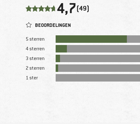
4,7
(49)
BEOORDELINGEN
5 sterren
4 sterren
3 sterren
2 sterren
1 ster