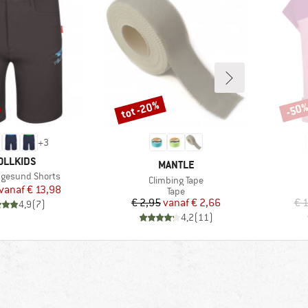
tot -20%
-50
Korting
Korti
+
3
RK
OLLKIDS
MERK
MANTLE
ugesund Shorts
Artikel
Climbing Tape
Prijs
Verlaagde prijs
vanaf
€ 13,98
Productgroep
Tape
Prijs
Verlaagde prijs
€ 2,95
vanaf
€ 2,66
€ 
4,9
(
7
)
4,2
(
11
)