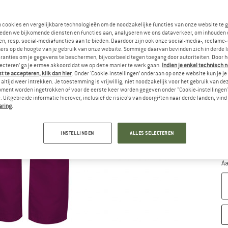
n cookies en vergelijkbare technologieën om de noodzakelijke functies van onze website te 
eden we bijkomende diensten en functies aan, analyseren we ons dataverkeer, om inhouden 
n, resp. social-mediafuncties aan te bieden. Daardoor zijn ook onze social-media-, reclame-
ers op de hoogte van je gebruik van onze website. Sommige daarvan bevinden zich in derde 
Ki
ranties om je gegevens te beschermen, bijvoorbeeld tegen toegang door autoriteiten. Door h
lecteren’ ga je ermee akkoord dat we op deze manier te werk gaan.
Indien je enkel technisch 
 te accepteren, klik dan hier
. Onder ‘Cookie-instellingen’ onderaan op onze website kun je 
altijd weer intrekken. Je toestemming is vrijwillig, niet noodzakelijk voor het gebruik van d
oment worden ingetrokken of voor de eerste keer worden gegeven onder "Cookie-instellingen
 Uitgebreide informatie hierover, inclusief de risico's van doorgiften naar derde landen, vind 
aring
.
M
INSTELLINGEN
ALLES SELECTEREN
Le
Aa