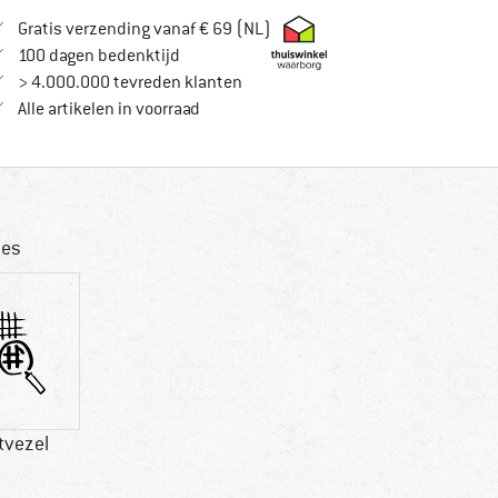
Vind hier de verzendinformatie
Gratis verzending vanaf € 69 (NL)
Vind de betalingsinformatie hier! Opent in
100 dagen bedenktijd
> 4.000.000 tevreden klanten
Alle artikelen in voorraad
jes
tvezel