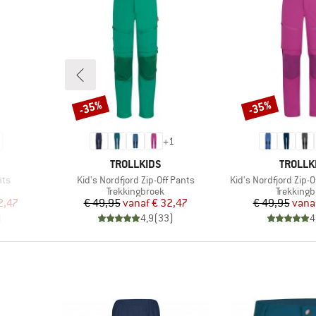
-35%
-35%
Korting
Korting
+
1
MERK
MERK
TROLLKIDS
TROLLK
Artikel
Artikel
nts
Kid's Nordfjord Zip-Off Pants
Kid's Nordfjord Zip-O
Productgroep
Productg
Trekkingbroek
Trekkingb
de prijs
Prijs
Verlaagde prijs
Pr
Ve
2,47
€ 49,95
vanaf
€ 32,47
€ 49,95
vana
)
4,9
(
33
)
4