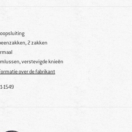
oopsluiting
beenzakken, 2 zakken
rmaal
emlussen, verstevigde knieën
formatie over de fabrikant
1-1549