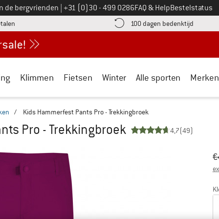
Bel ons op
an de bergvrienden
|
+31 (0)30 - 499 0286
FAQ & Help
Bestelstatus
vind de betalingsinformatie hier! Opent in een infovak
Vind de b
etalen
100 dagen bedenktijd
ing
Klimmen
Fietsen
Winter
Alle sporten
Merken
ken
/
Kids Hammerfest Pants Pro - Trekkingbroek
ts Pro - Trekkingbroek
4,7
(49)
Oo
Pr
€
ex
Kl