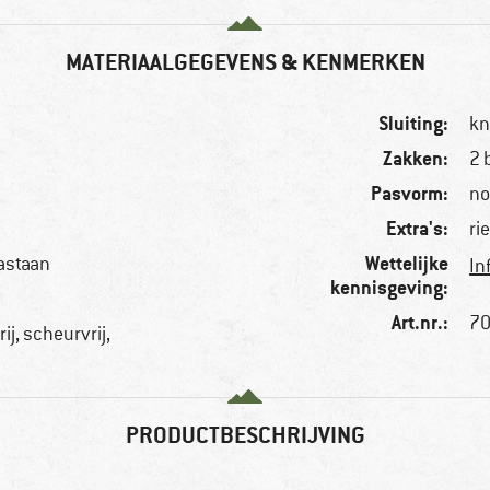
MATERIAALGEGEVENS & KENMERKEN
Sluiting:
kn
Zakken:
2 
Pasvorm:
no
Extra's:
ri
Wettelijke
astaan
In
kennisgeving:
Art.nr.:
70
j, scheurvrij,
PRODUCTBESCHRIJVING