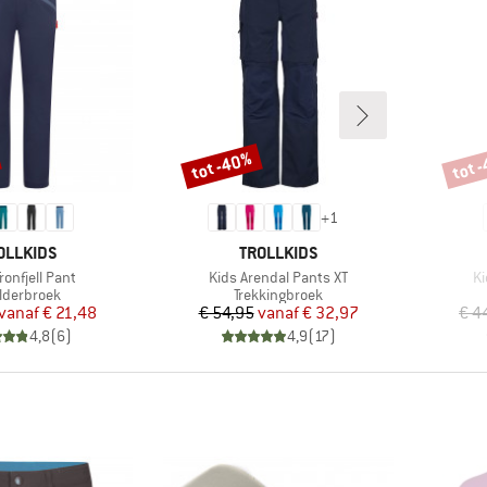
tot -40%
tot 
Korting
Korti
+
1
RK
MERK
OLLKIDS
TROLLKIDS
Artikel
Ar
ronfjell Pant
Kids Arendal Pants XT
Ki
ductgroep
Productgroep
lderbroek
Trekkingbroek
Prijs
Verlaagde prijs
Prijs
Verlaagde prijs
vanaf
€ 21,48
€ 54,95
vanaf
€ 32,97
€ 4
4,8
(
6
)
4,9
(
17
)