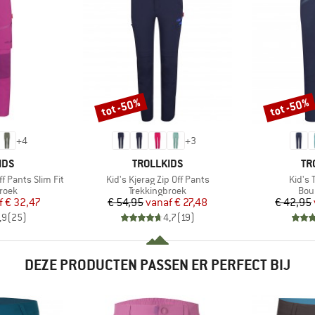
tot -50%
tot -50%
Korting
Korting
+
4
+
3
MERK
ME
IDS
TROLLKIDS
TR
Artikel
Artikel
ff Pants Slim Fit
Kid's Kjerag Zip Off Pants
Kid's T
roep
Productgroep
Pro
roek
Trekkingbroek
Bou
ijs
rlaagde prijs
Prijs
Verlaagde prijs
f
€ 32,47
€ 54,95
vanaf
€ 27,48
€ 42,95
,9
(
25
)
4,7
(
19
)
DEZE PRODUCTEN PASSEN ER PERFECT BIJ