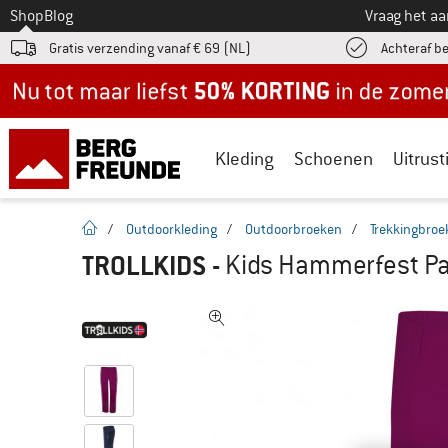
Naar
Shop
Blog
Vraag het a
Gratis verzending vanaf € 69 (NL)
Achteraf b
Nu tot maar liefst -50% in de zomersale!
Kleding
Schoenen
Uitrust
Startpagina
/
Outdoorkleding
/
Outdoorbroeken
/
Trekkingbroe
TROLLKIDS
-
Kids Hammerfest Pan