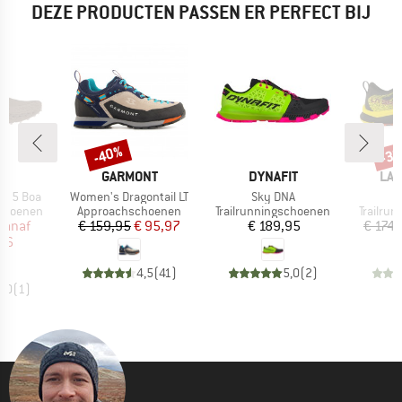
DEZE PRODUCTEN PASSEN ER PERFECT BIJ
%
-40%
-3
Korting
Kort
K
MERK
MERK
ME
A
GARMONT
DYNAFIT
LA 
Artikel
Artikel
A
p 5 Boa
Women's Dragontail LT
Sky DNA
J
p
Productgroep
Productgroep
Product
schoenen
Approachschoenen
Trailrunningschoenen
Trailru
ijs
rlaagde prijs
Prijs
Verlaagde prijs
Prijs
vanaf
€ 159,95
€ 95,97
€ 189,95
€ 174,
,96
4,5
(
41
)
5,0
(
2
)
5,0
(
1
)