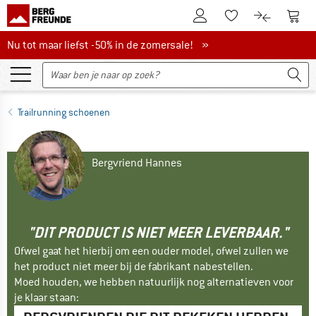
De klantenaccount
Naar
Naar de verlanglijs
Naar de pro
Nu tot maar liefst -50% in de zomersale!
Nu tot maar liefst -50% in de zomersale! »
Trailrunning schoenen
Bergvriend Hannes
"DIT PRODUCT IS NIET MEER LEVERBAAR."
Ofwel gaat het hierbij om een ouder model, ofwel zullen we
het product niet meer bij de fabrikant nabestellen.
Moed houden, we hebben natuurlijk nog alternatieven voor
je klaar staan: