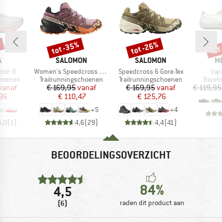
%
tot -35%
tot -26%
tot
Korting
Korting
Kort
K
MERK
MERK
M
A
SALOMON
SALOMON
M
Artikel
Artikel
Arti
rin 8
Women's Speedcross 6 Gore-Tex
Speedcross 6 Gore-Tex
Vap
ep
Productgroep
Productgroep
Produ
hoenen
Trailrunningschoenen
Trailrunningschoenen
Baref
ijs
rlaagde prijs
Prijs
Verlaagde prijs
Prijs
Verlaagde prijs
vanaf
€ 169,95
vanaf
€ 169,95
vanaf
€ 119,95
96
€ 110,47
€ 125,76
+
5
+
4
5,0
(
1
)
4,6
(
29
)
4,4
(
41
)
BEOORDELINGSOVERZICHT
84%
4,5
(6)
raden dit product aan