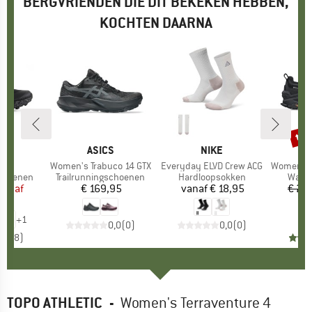
BERGVRIENDEN DIE DIT BEKEKEN HEBBEN,
KOCHTEN DAARNA
%
tot
Kort
AL
MERK
ASICS
MERK
NIKE
.0
Artikel
Women's Trabuco 14 GTX
Artikel
Everyday ELVD Crew ACG
Artikel
Women's Olympu
p
schoenen
Productgroep
Trailrunningschoenen
Productgroep
Hardloopsokken
Produ
Wand
ijs
rlaagde prijs
vanaf
€ 169,95
Prijs
vanaf
€ 18,95
Prijs
€ 20
97
€
+
1
0,0
(
0
)
0,0
(
0
)
4,6
(
8
)
TOPO ATHLETIC
-
Women's Terraventure 4