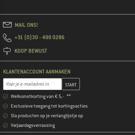
MAIL ONS!
+31 (0)30 - 499 0286
KOOP BEWUST
KLANTENACCOUNT AANMAKEN
Vul je e-mailadres hier in en maak in de volgende stap je klanten
E-mailadres
Welkomstkorting van € 5,- **
Exclusieve toegang tot kortingsacties
Sla producten op je verlanglijstje op
Verjaardagsverrassing