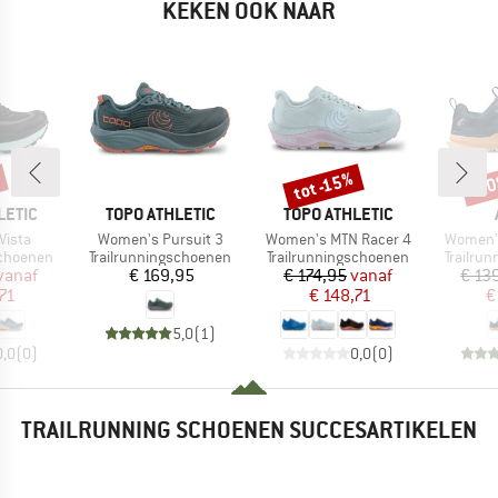
KEKEN OOK NAAR
tot -15%
-2
Korting
Kort
MERK
MERK
LETIC
TOPO ATHLETIC
TOPO ATHLETIC
Artikel
Artikel
Artikel
Vista
Women's Pursuit 3
Women's MTN Racer 4
Women's
p
Productgroep
Productgroep
Product
schoenen
Trailrunningschoenen
Trailrunningschoenen
Trailru
ijs
rlaagde prijs
Prijs
Prijs
Verlaagde prijs
vanaf
€ 169,95
€ 174,95
vanaf
€ 13
71
€ 148,71
€
5,0
(
1
)
0,0
(
0
)
0,0
(
0
)
TRAILRUNNING SCHOENEN SUCCESARTIKELEN