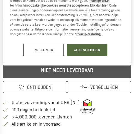
je ermee akkoord dat we op deze manier te werk gaan.
Indien je enkel
technisch noodzakelijke cookies wenst te accepteren, klik dan hier
. Onder
‘Cookie-instellingen’ onderaan op onze website kun je je toestemming geven
en ook altijd weer intrekken. Je toestemming is vrijwillig, niet noodzakelijk
Gedetailleerde foto's
voor het gebruik van deze website en kan op elk moment worden ingetrokken
of voor de eerste keer worden gegeven onder "Cookie-instellingen" onderaan
op onze website. Uitgebreide informatie hierover, inclusief de risico's van
doorgiften naar derde landen, vind je in onze
privacyverklaring
.
INSTELLINGEN
ALLES SELECTEREN
NIET MEER LEVERBAAR
ONTHOUDEN
VERGELIJKEN
Vind hier de verzendinform
Gratis verzending vanaf € 69 (NL)
Vind de betalingsinformatie hier! Opent
100 dagen bedenktijd
> 4.000.000 tevreden klanten
Alle artikelen in voorraad