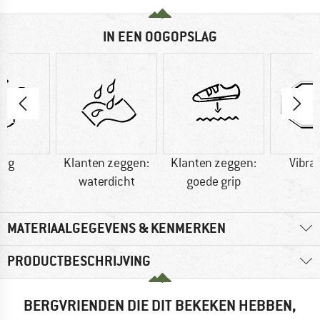
IN EEN OOGOPSLAG
6 g
Klanten zeggen:
Klanten zeggen:
Vibra
waterdicht
goede grip
MATERIAALGEGEVENS & KENMERKEN
PRODUCTBESCHRIJVING
BERGVRIENDEN DIE DIT BEKEKEN HEBBEN,