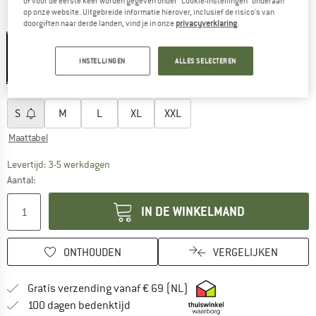
of voor de eerste keer worden gegeven onder "Cookie-instellingen" onderaan
op onze website. Uitgebreide informatie hierover, inclusief de risico's van
doorgiften naar derde landen, vind je in onze
privacyverklaring
.
Kleur:
Angora
INSTELLINGEN
ALLES SELECTEREN
-60%
Kies een maat:
S
M
L
XL
XXL
Maattabel
De link wordt geopend in een infovak en bevat le
Levertijd: 3-5 werkdagen
Aantal:
IN DE WINKELMAND
ONTHOUDEN
VERGELIJKEN
Vind hier de verzendinform
Gratis verzending vanaf € 69 (NL)
Vind de betalingsinformatie hier! Opent
100 dagen bedenktijd