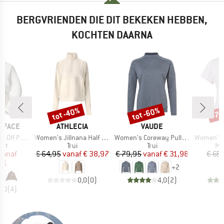
BERGVRIENDEN DIE DIT BEKEKEN HEBBEN,
KOCHTEN DAARNA
%
tot -40%
tot -60%
-7
Korting
Korting
Kort
MERK
MERK
 FACE
ATHLECIA
VAUDE
Artikel
Artikel
Artikel
ll Zip Jacket
Women's Jillnana Half Zip
Women's Coreway Pullover
Women's Performanc
groep
Productgroep
Productgroep
Pr
est
Trui
Trui
Me
ijs
rlaagde prijs
Prijs
Verlaagde prijs
Prijs
Verlaagde prijs
vanaf
€ 64,95
vanaf
€ 38,97
€ 79,95
vanaf
€ 31,98
€ 65
21
+
2
0,0
(
0
)
4,0
(
2
)
5,0
(
4
)