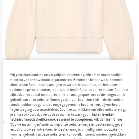
Wij gebruiken cookies en vergelijkbare technologieën om de noodzakelijke
functies van onze website te garanderen. Bovendien bieden we bijkomende
Gedetailleerde foto's
diensten en functies aan, analyseren we ons dataverkeer, om inhouden en
reclame te personaliseren, resp. social-mediafuncties aan te bieden. Daardoor
zijn ook onze social-media-, reclame- en analysepartners op de hoogte van je
gebruik van onze website. Sommige daarvan bevinden zich in derde landen
zonder voldoende garanties om je gegevens te beschermen, bijvoorbeeld
tegen toegang door autoriteiten. Door het aanklikken van ‘Alles selecteren’ ga
je ermee akkoord dat we op deze manier te werk gaan.
Indien je enkel
technisch noodzakelijke cookies wenst te accepteren, klik dan hier
. Onder
Oorspronkelijke prijs :
Prijs:
€
109,95
‘Cookie-instellingen’ onderaan op onze website kun je je toestemming geven
€
43,98
en ook altijd weer intrekken. Je toestemming is vrijwillig, niet noodzakelijk
incl. BTW
voor het gebruik van deze website en kan op elk moment worden ingetrokken
Informatie over de verzendkosten. Opent in een infov
excl. Verzendkosten