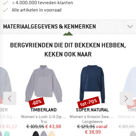
> 4.000.000 tevreden klanten
Alle artikelen in voorraad
MATERIAALGEGEVENS & KENMERKEN
BERGVRIENDEN DIE DIT BEKEKEN HEBBEN,
KEKEN OOK NAAR
%
tot -70%
tot
-60%
Korting
Korting
Kort
MERK
MERK
ME
GER
TIMBERLAND
SUPER.NATURAL
TIM
Artikel
Artikel
Artikel
 Knitted Jumper
Women's Lush 1/4-Zip Sweatshirt
Women's Krissini Sweater
Women's Lush
uctgroep
Productgroep
Productgroep
Trui
Longsleeve
ijs
rlaagde prijs
Prijs
Verlaagde prijs
Prijs
Verlaagde prijs
f
€ 41,22
€ 109,95
€ 43,98
€ 129,95
vanaf
€ 89,95
€ 38,99