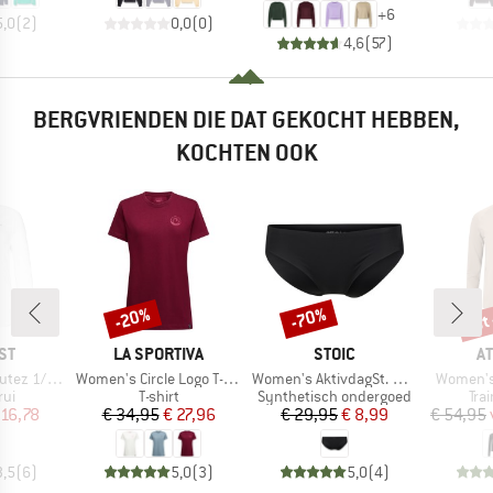
+
6
5,0
(
2
)
0,0
(
0
)
4,6
(
57
)
BERGVRIENDEN DIE DAT GEKOCHT HEBBEN,
KOCHTEN OOK
tot
-20%
-70%
Korting
Korting
Kort
MERK
MERK
M
ST
LA SPORTIVA
STOIC
A
Artikel
Artikel
Artikel
4 Zip Top
Women's Circle Logo T-Shirt
Women's AktivdagSt. Brief 2-Pack
Women's 
tgroep
Productgroep
Productgroep
Pro
rui
T-shirt
Synthetisch ondergoed
Tra
ijs
rlaagde prijs
Prijs
Verlaagde prijs
Prijs
Verlaagde prijs
 16,78
€ 34,95
€ 27,96
€ 29,95
€ 8,99
€ 54,95
3,5
(
6
)
5,0
(
3
)
5,0
(
4
)