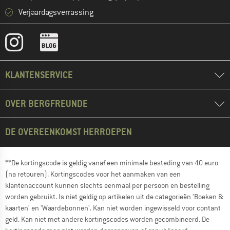
Verjaardagsverrassing
KLANTENSERVICE
OVER BERGFREUNDE
DE OVEREENKOMST HERROEPEN
**De kortingscode is geldig vanaf een minimale besteding van 40 euro
(na retouren). Kortingscodes voor het aanmaken van een
klantenaccount kunnen slechts eenmaal per persoon en bestelling
worden gebruikt. Is niet geldig op artikelen uit de categorieën 'Boeken &
kaarten' en 'Waardebonnen'. Kan niet worden ingewisseld voor contant
geld. Kan niet met andere kortingscodes worden gecombineerd. De