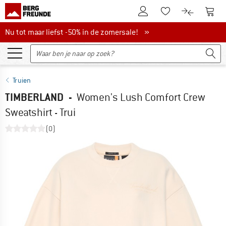
De klantenaccount
Naar
Naar de verlanglijs
Naar de pro
Nu tot maar liefst -50% in de zomersale!
Nu tot maar liefst -50% in de zomersale! »
Truien
TIMBERLAND
-
Women's Lush Comfort Crew
Sweatshirt - Trui
(0)