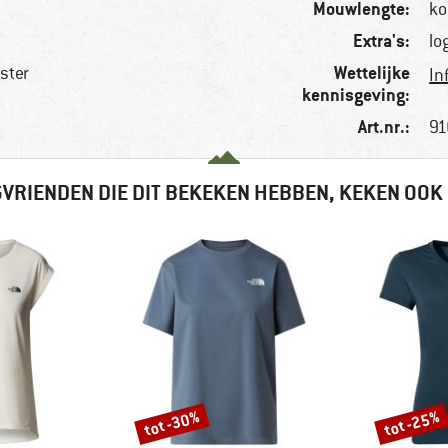
Mouwlengte:
ko
Extra's:
lo
Wettelijke
ster
In
kennisgeving:
Art.nr.:
91
VRIENDEN DIE DIT BEKEKEN HEBBEN, KEKEN OOK
tot -30%
tot -25%
Korting
Korting