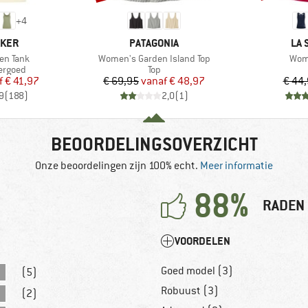
+
4
MERK
ME
AKER
PATAGONIA
LA 
Artikel
Artik
en Tank
Women's Garden Island Top
Wome
ep
Productgroep
ergoed
Top
ijs
rlaagde prijs
Prijs
Verlaagde prijs
f
€ 41,97
€ 69,95
vanaf
€ 48,97
€ 44
9
(
188
)
2,0
(
1
)
BEOORDELINGSOVERZICHT
Onze beoordelingen zijn 100% echt.
Meer informatie
88%
RADEN 
VOORDELEN
Goed model (3)
(5)
Robuust (3)
(2)