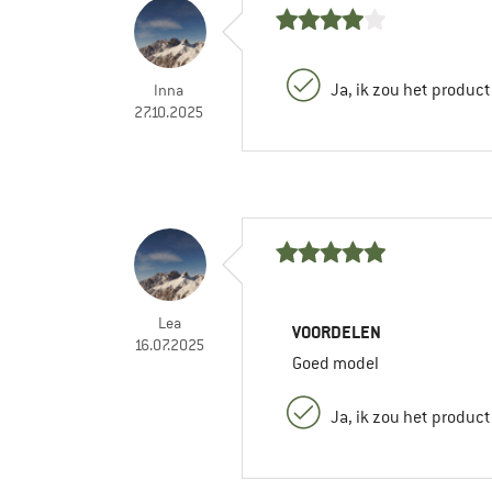
Ja, ik zou het produc
Inna
27.10.2025
Lea
VOORDELEN
16.07.2025
Goed model
Ja, ik zou het produc