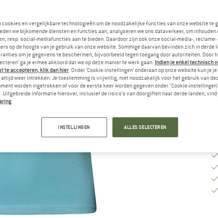
M
n cookies en vergelijkbare technologieën om de noodzakelijke functies van onze website te 
eden we bijkomende diensten en functies aan, analyseren we ons dataverkeer, om inhouden 
n, resp. social-mediafuncties aan te bieden. Daardoor zijn ook onze social-media-, reclame-
ers op de hoogte van je gebruik van onze website. Sommige daarvan bevinden zich in derde 
M
ranties om je gegevens te beschermen, bijvoorbeeld tegen toegang door autoriteiten. Door h
lecteren’ ga je ermee akkoord dat we op deze manier te werk gaan.
Indien je enkel technisch 
Le
 te accepteren, klik dan hier
. Onder ‘Cookie-instellingen’ onderaan op onze website kun je 
altijd weer intrekken. Je toestemming is vrijwillig, niet noodzakelijk voor het gebruik van d
Aa
oment worden ingetrokken of voor de eerste keer worden gegeven onder "Cookie-instellingen
 Uitgebreide informatie hierover, inclusief de risico's van doorgiften naar derde landen, vind 
aring
.
INSTELLINGEN
ALLES SELECTEREN