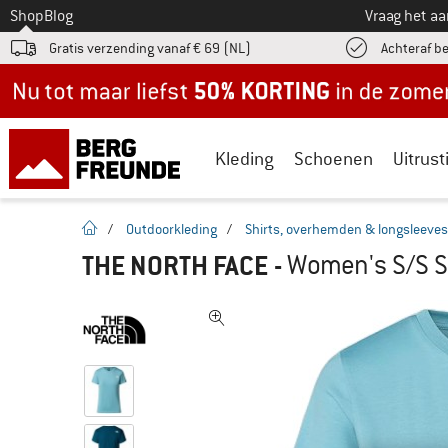
Naar
Shop
Blog
Vraag het a
Gratis verzending vanaf € 69 (NL)
Achteraf b
Nu tot maar liefst -50% in de zomersale!
Kleding
Schoenen
Uitrust
Startpagina
/
Outdoorkleding
/
Shirts, overhemden & longsleeves
THE NORTH FACE
-
Women's S/S Si