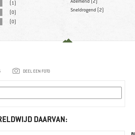
Ademend (2)
(1)
Sneldrogend (2)
(0)
(0)
G
DEEL EEN FOTO
RELDWIJD DAARVAN:
B