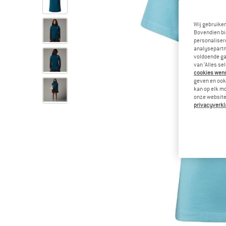
Wij gebruike
Bovendien bi
personalisere
analysepartn
voldoende ga
van ‘Alles se
cookies wenst
geven en ook 
kan op elk m
onze website.
privacyverkl