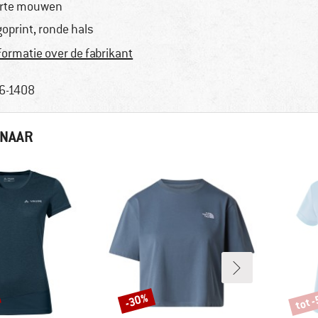
rte mouwen
goprint, ronde hals
formatie over de fabrikant
6-1408
 NAAR
tot 
-30%
Korting
Korti