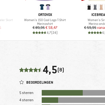
MERK
MERK
ORTOVOX
ICEBRE
Artikel
Artikel
ler Skort
Women's 150 Cool Logo T-Shirt
Women's Sir
oep
Productgroep
Productgro
Merinoshirt
Merino-ond
de prijs
Prijs
Verlaagde prijs
Pr
Ve
6
€ 89,95
€ 58,47
€ 59,95
vana
)
4,7
(
24
)
4,
4,5
(8)
BEOORDELINGEN
5 sterren
4 sterren