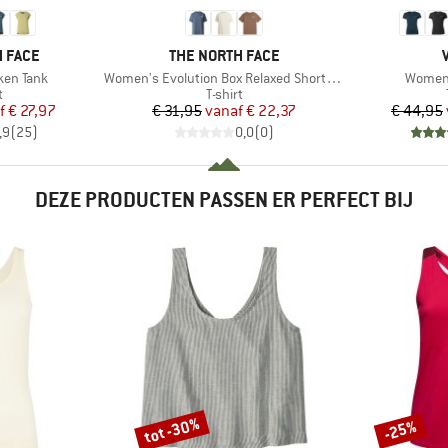
MERK
 FACE
THE NORTH FACE
Artikel
Artikel
ken Tank
Women's Evolution Box Relaxed Short Sleeve
Women'
ctgroep
Productgroep
t
T-shirt
ijs
rlaagde prijs
Prijs
Verlaagde prijs
f
€ 27,97
€ 31,95
vanaf
€ 22,37
€ 44,95
,9
(
25
)
0,0
(
0
)
DEZE PRODUCTEN PASSEN ER PERFECT BIJ
tot -30%
-25%
Korting
Korting