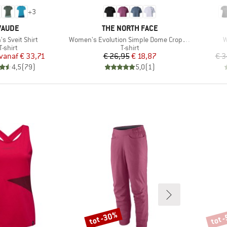
+
3
MERK
MERK
VAUDE
THE NORTH FACE
Artikel
A
s Sveit Shirt
Women's Evolution Simple Dome Crop Tee
W
Productgroep
Productgroep
T-shirt
T-shirt
Prijs
Verlaagde prijs
Prijs
Verlaagde prijs
vanaf
€ 33,71
€ 26,95
€ 18,87
€ 3
4,5
(
79
)
5,0
(
1
)
tot -30%
tot 
Korting
Korti