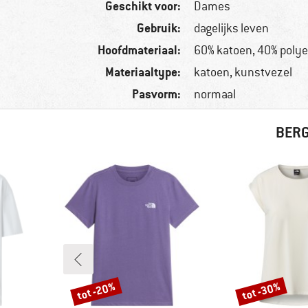
Geschikt voor:
Dames
Gebruik:
dagelijks leven
Hoofdmateriaal:
60% katoen, 40% polye
Materiaaltype:
katoen, kunstvezel
Pasvorm:
normaal
BERG
tot -20%
tot -30%
Korting
Korting