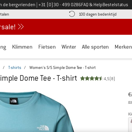
Bel ons op
an de bergvrienden
|
+31 (0)30 - 499 0286
FAQ & Help
Bestelstatus
vind de betalingsinformatie hier! Opent in een infovak
Vind de b
etalen
100 dagen bedenktijd
ing
Klimmen
Fietsen
Winter
Alle sporten
Merken
/
T-shirts
/
Women's S/S Simple Dome Tee - T-shirt
mple Dome Tee - T-shirt
4,5
(8)
Oo
Pr
€
ex
Kl