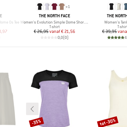
+
1
MERK
MERK
E
THE NORTH FACE
THE NORTH
Artikel
Artikel
Dome Os Tee
Women's Evolution Simple Dome Short Sleeve
Women's Tan
oep
Productgroep
Produ
T-shirt
T-shir
de prijs
Prijs
Verlaagde prijs
Pr
Ve
0,97
€ 26,95
vanaf
€ 21,56
€ 39,95
vana
)
0,0
(
0
)
4
tot -30%
-35%
Korting
Korting