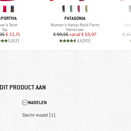
RK
MERK
SPORTIVA
PATAGONIA
el
Artikel
Arti
n's Twist
Women's Hampi Rock Pants
Wom
Productgroep
Productgroep
Top
Klimbroek
Prijs
Verlaagde prijs
Prijs
Verlaagde prijs
,95
€ 33,71
€ 99,95
vanaf
€ 69,97
€ 15
5,0
(
2
)
4,6
(
93
)
DIT PRODUCT AAN
NADELEN
Slecht model (1)