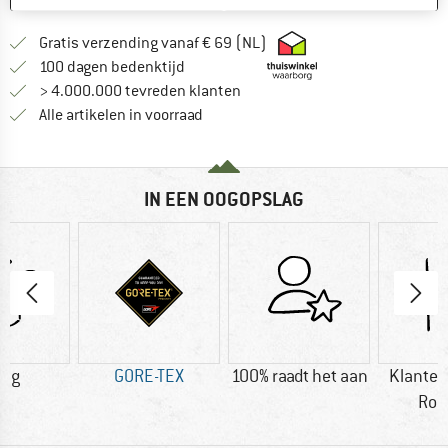
Vind hier de verzendinform
Gratis verzending vanaf € 69 (NL)
Vind de betalingsinformatie hier! Opent
100 dagen bedenktijd
> 4.000.000 tevreden klanten
Alle artikelen in voorraad
IN EEN OOGOPSLAG
8 g
GORE-TEX
100% raadt het aan
Klanten
Rob