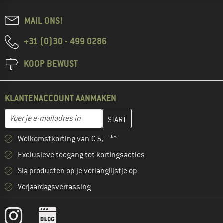
MAIL ONS!
+31 (0)30 - 499 0286
KOOP BEWUST
KLANTENACCOUNT AANMAKEN
Vul je e-mailadres hier in en maak in de volgende stap je klanten
E-mailadres
Welkomstkorting van € 5,- **
Exclusieve toegang tot kortingsacties
Sla producten op je verlanglijstje op
Verjaardagsverrassing