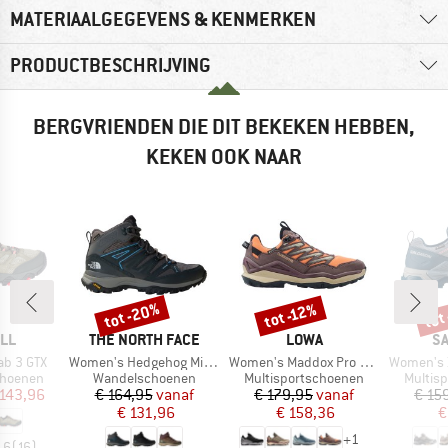
MATERIAALGEGEVENS & KENMERKEN
PRODUCTBESCHRIJVING
BERGVRIENDEN DIE DIT BEKEKEN HEBBEN,
KEKEN OOK NAAR
tot -20%
tot
tot -12%
Korting
Korting
Kort
MERK
MERK
M
LL
THE NORTH FACE
LOWA
S
Artikel
Artikel
Artikel
b 3 GTX
Women's Hedgehog Mid GORE-TEX
Women's Maddox Pro GTX LO
Women's X U
p
Productgroep
Productgroep
Produc
choenen
Wandelschoenen
Multisportschoenen
Multis
ijs
rlaagde prijs
Prijs
Verlaagde prijs
Prijs
Verlaagde prijs
 143,96
€ 164,95
vanaf
€ 179,95
vanaf
€ 15
€ 131,96
€ 158,36
€
+
1
,6
(
16
)