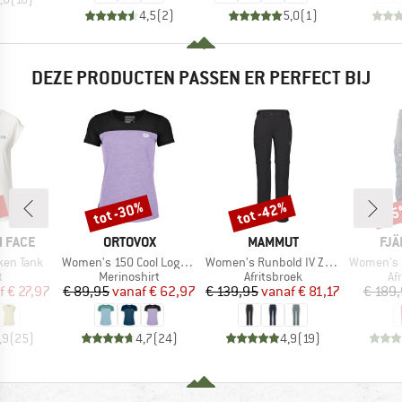
4,5
(
2
)
5,0
(
1
)
DEZE PRODUCTEN PASSEN ER PERFECT BIJ
%
tot -30%
tot -42%
-1
Korting
Korting
Kort
MERK
MERK
ME
 FACE
ORTOVOX
MAMMUT
FJÄ
Artikel
Artikel
Artikel
ken Tank
Women's 150 Cool Logo T-Shirt
Women's Runbold IV Zip Off Pants
Women's Karla P
ctgroep
Productgroep
Productgroep
Pr
t
Merinoshirt
Afritsbroek
Af
ijs
rlaagde prijs
Prijs
Verlaagde prijs
Prijs
Verlaagde prijs
f
€ 27,97
€ 89,95
vanaf
€ 62,97
€ 139,95
vanaf
€ 81,17
€ 189
,9
(
25
)
4,7
(
24
)
4,9
(
19
)