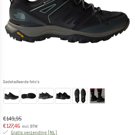
Gedetailleerde foto's
Oorspronkelijke prijs :
Prijs:
€
149,95
€
127,46
incl. BTW
Nederland. Informatie over de verzend
Gratis verzending
(NL)