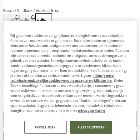
Kleur:
TNF Black / Asphalt Grey
-11%
-15%
Wij gebruiken cookies en vergelijkbare technologieën om de noodzakelijke
Maat: EU
41,5
functies van onze website te garanderen. Bovendien bieden we bijkomende
diensten en functies aan, analyseren we ons dataverkeer, om inhouden en
EU
36
EU
36,5
EU
37
EU
37,5
reclame te personaliseren, resp. social-mediafuncties aan te bieden. Daardoor
zijn ook onze social-media-, reclame- en analysepartners op de hoogte van je
gebruik van onze website. Sommige daarvan bevinden zich in derde landen
EU
38
EU
38,5
EU
39
EU
39,5
zonder voldoende garanties om je gegevens te beschermen, bijvoorbeeld
tegen toegang door autoriteiten. Door het aanklikken van ‘Alles selecteren’ ga
EU
40
EU
40,5
EU
41
EU
41,5
EU
42
je ermee akkoord dat we op deze manier te werk gaan.
Indien je enkel
technisch noodzakelijke cookies wenst te accepteren, klik dan hier
. Onder
‘Cookie-instellingen’ onderaan op onze website kun je je toestemming geven
Maattabel
en ook altijd weer intrekken. Je toestemming is vrijwillig, niet noodzakelijk
voor het gebruik van deze website en kan op elk moment worden ingetrokken
De link wordt geopend in een infovak en bevat le
Levertijd: 3-5 werkdagen
of voor de eerste keer worden gegeven onder "Cookie-instellingen" onderaan
Aantal:
op onze website. Uitgebreide informatie hierover, inclusief de risico's van
doorgiften naar derde landen, vind je in onze
privacyverklaring
.
IN DE WINKELMAND
INSTELLINGEN
ALLES SELECTEREN
ONTHOUDEN
VERGELIJKEN