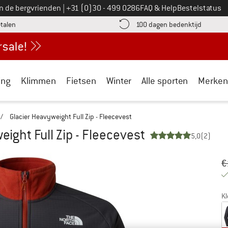
Bel ons op
an de bergvrienden
|
+31 (0)30 - 499 0286
FAQ & Help
Bestelstatus
vind de betalingsinformatie hier! Opent in een infovak
Vind de b
etalen
100 dagen bedenktijd
ing
Klimmen
Fietsen
Winter
Alle sporten
Merken
/
Glacier Heavyweight Full Zip - Fleecevest
eight Full Zip - Fleecevest
5,0
(2)
Oo
Pr
€
Kl