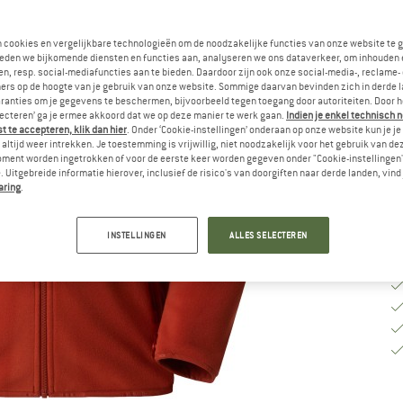
Ki
n cookies en vergelijkbare technologieën om de noodzakelijke functies van onze website te 
eden we bijkomende diensten en functies aan, analyseren we ons dataverkeer, om inhouden 
n, resp. social-mediafuncties aan te bieden. Daardoor zijn ook onze social-media-, reclame-
M
ers op de hoogte van je gebruik van onze website. Sommige daarvan bevinden zich in derde 
ranties om je gegevens te beschermen, bijvoorbeeld tegen toegang door autoriteiten. Door h
lecteren’ ga je ermee akkoord dat we op deze manier te werk gaan.
Indien je enkel technisch 
Le
 te accepteren, klik dan hier
. Onder ‘Cookie-instellingen’ onderaan op onze website kun je 
altijd weer intrekken. Je toestemming is vrijwillig, niet noodzakelijk voor het gebruik van d
Aa
oment worden ingetrokken of voor de eerste keer worden gegeven onder "Cookie-instellingen
 Uitgebreide informatie hierover, inclusief de risico's van doorgiften naar derde landen, vind 
aring
.
INSTELLINGEN
ALLES SELECTEREN