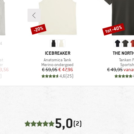
tot -40%
-20%
Korting
Korting
4
MERK
MERK
ICEBREAKER
THE NORTH
Artikel
Artikel
st
Anatomica Tank
Tanken P
Productgroep
Produc
er
Merino-ondergoed
Sportsh
de prijs
Prijs
Verlaagde prijs
Pr
Ve
3,56
€ 59,95
€ 47,96
€ 49,95
vana
)
4,6
(
25
)
5,0
(2)