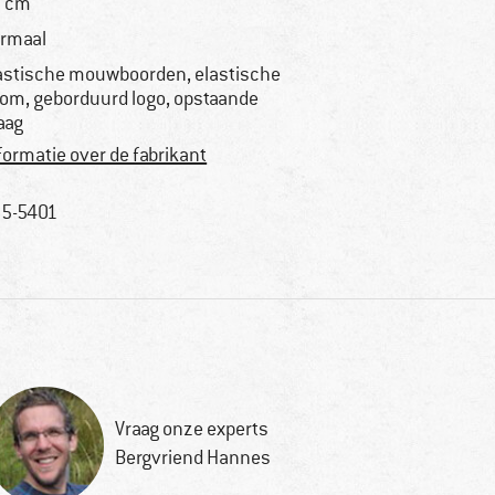
 cm
rmaal
astische mouwboorden, elastische
om, geborduurd logo, opstaande
aag
formatie over de fabrikant
5-5401
Vraag onze experts
Bergvriend Hannes