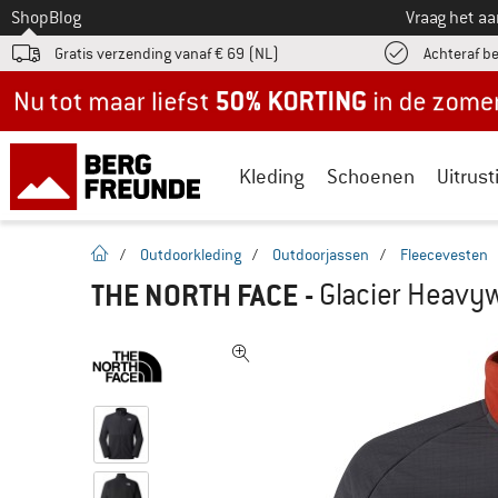
Naar
Shop
Blog
Vraag het a
Gratis verzending vanaf € 69 (NL)
Achteraf b
Nu tot maar liefst -50% in de zomersale!
Kleding
Schoenen
Uitrust
Startpagina
/
Outdoorkleding
/
Outdoorjassen
/
Fleecevesten
THE NORTH FACE
-
Glacier Heavyw