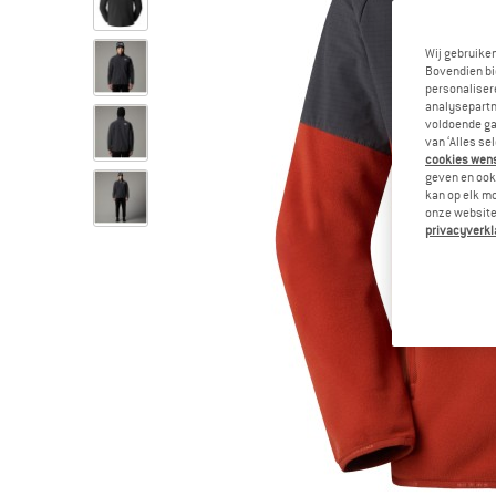
Wij gebruike
Bovendien bi
personalisere
analysepartn
voldoende ga
van ‘Alles se
cookies wenst
geven en ook 
kan op elk m
onze website.
privacyverkl