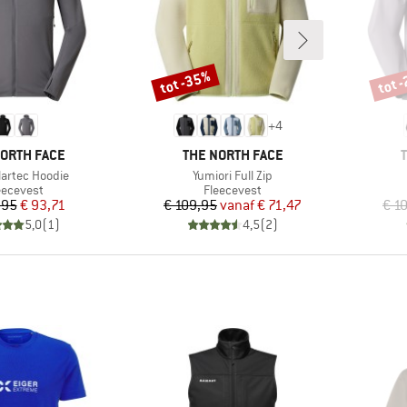
tot -35%
tot 
Korting
Korti
+
4
MERK
NORTH FACE
THE NORTH FACE
Artikel
lartec Hoodie
Yumiori Full Zip
oductgroep
Productgroep
eecevest
Fleecevest
Prijs
Verlaagde prijs
Prijs
Verlaagde prijs
,95
€ 93,71
€ 109,95
vanaf
€ 71,47
€ 1
5,0
(
1
)
4,5
(
2
)