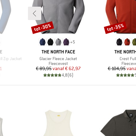
tot -30%
tot -35%
Korting
Korting
+
5
MERK
MERK
E
THE NORTH FACE
THE NORTH
Artikel
Artikel
ll Zip Jacket
Glacier Fleece Jacket
Crest Ful
p
Productgroep
Product
Fleecevest
Fleecev
de prijs
Prijs
Verlaagde prijs
Pr
Ve
1
€ 89,95
vanaf
€ 62,97
€ 104,95
vana
)
4,8
(
6
)