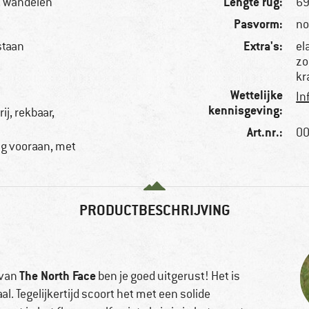
Lengte rug:
n, wandelen
69
Pasvorm:
no
Extra's:
staan
el
zo
kr
Wettelijke
In
kennisgeving:
j, rekbaar,
Art.nr.:
00
ng vooraan, met
PRODUCTBESCHRIJVING
The North Face
van
ben je goed uitgerust! Het is
 Tegelijkertijd scoort het met een solide