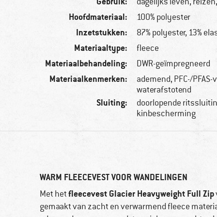
Gebruik:
dagelijks leven, reize
Hoofdmateriaal:
100% polyester
Inzetstukken:
87% polyester, 13% ela
Materiaaltype:
fleece
Materiaalbehandeling:
DWR-geïmpregneerd
Materiaalkenmerken:
ademend, PFC-/PFAS-vri
waterafstotend
Sluiting:
doorlopende ritssluiti
kinbescherming
WARM FLEECEVEST VOOR WANDELINGEN
fleecevest Glacier Heavyweight Full Zip
Met het
gemaakt van zacht en verwarmend fleece materiaal.