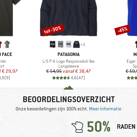
tot -30%
-45%
Korting
Korting
+
1
MERK
M
 FACE
PATAGONIA
M
Artikel
Artike
olo
L/S P-6 Logo Responsibili-Tee
Eiger 
tgroep
Productgroep
Pr
irt
Longsleeve
Sp
ijs
rlaagde prijs
Prijs
Verlaagde prijs
f
€ 29,97
€ 54,95
vanaf
€ 38,47
€ 59,
4,9
(
9
)
4,6
(
47
)
BEOORDELINGSOVERZICHT
Onze beoordelingen zijn 100% echt.
Meer informatie
50%
RADEN 