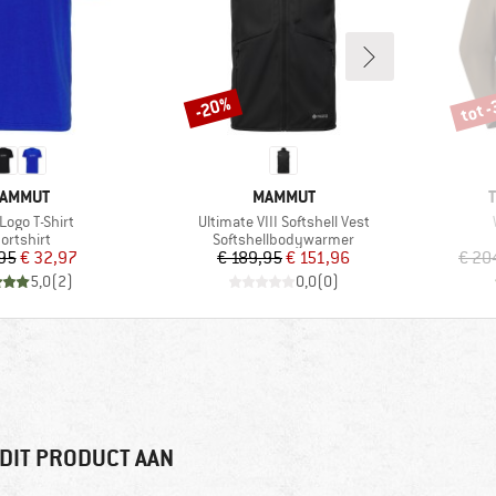
tot 
-20%
Korting
Korti
ERK
MERK
AMMUT
MAMMUT
l
Artikel
Logo T-Shirt
Ultimate VIII Softshell Vest
oductgroep
Productgroep
ortshirt
Softshellbodywarmer
Prijs
Verlaagde prijs
Prijs
Verlaagde prijs
95
€ 32,97
€ 189,95
€ 151,96
€ 20
5,0
(
2
)
0,0
(
0
)
DIT PRODUCT AAN