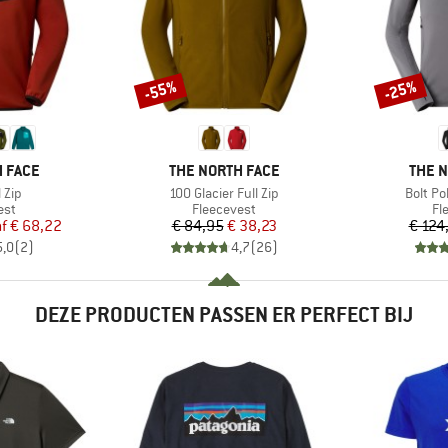
-55%
-25%
Korting
Korting
MERK
MERK
 FACE
THE NORTH FACE
THE 
Artikel
Artikel
l Zip
100 Glacier Full Zip
Bolt Po
groep
Productgroep
Pr
est
Fleecevest
Fl
ijs
rlaagde prijs
Prijs
Verlaagde prijs
f
€ 68,22
€ 84,95
€ 38,23
€ 124
5,0
(
2
)
4,7
(
26
)
DEZE PRODUCTEN PASSEN ER PERFECT BIJ