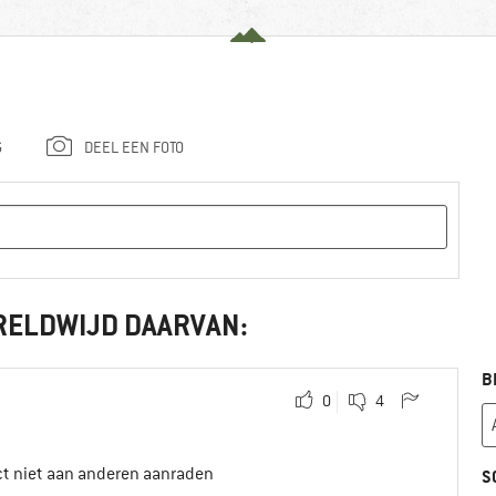
G
DEEL EEN FOTO
RELDWIJD DAARVAN:
B
0
4
ct niet aan anderen aanraden
S